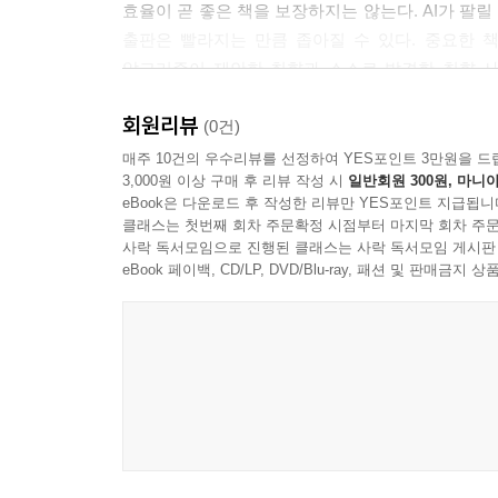
효율이 곧 좋은 책을 보장하지는 않는다. AI가 팔
--- 「함께 읽기, 따로 읽기」 중에서
출판은 빨라지는 만큼 좁아질 수 있다. 중요한 책,
알고리즘이 제안한 취향과 스스로 발견한 취향 사
말하는 책이다.
회원리뷰
(0건)
매주 10건의 우수리뷰를 선정하여 YES포인트 3만원을 드
3,000원 이상 구매 후 리뷰 작성 시
일반회원 300원, 마니아
eBook은 다운로드 후 작성한 리뷰만 YES포인트 지급됩니
클래스는 첫번째 회차 주문확정 시점부터 마지막 회차 주문
사락 독서모임으로 진행된 클래스는 사락 독서모임 게시판
eBook 페이백, CD/LP, DVD/Blu-ray, 패션 및 판매금