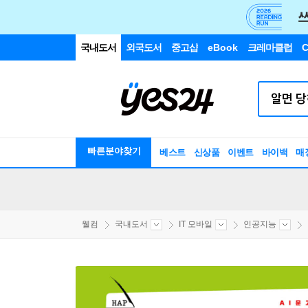
국내도서
외국도서
중고샵
eBook
크레마클럽
C
빠른분야찾기
베스트
신상품
이벤트
바이백
매
웰컴
국내도서
IT 모바일
인공지능