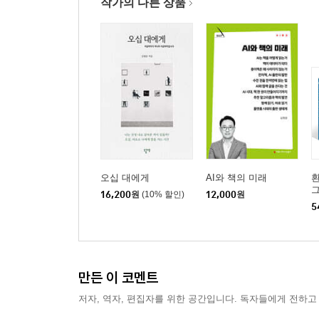
작가의 다른 상품
오십 대에게
AI와 책의 미래
환
그
16,200
원
(10% 할인)
12,000
원
사
5
그
거
스
임
만든 이 코멘트
저자, 역자, 편집자를 위한 공간입니다. 독자들에게 전하고