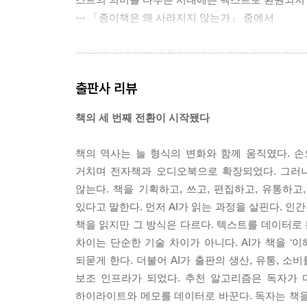
--- 「종이책은 왜 사라지지 않는가」 중에서
이 모든 활용에는 공통점이 있다. AI는 작가의 자
호흡을 입히는 것 그리고 결과물에 대한 책임을 지는
출판사 리뷰
인가. 창작의 핵심 요소로 흔히 거론되는 것은 ‘의도
있고, 표현하고 싶은 세계관이 있다. AI는 이런 
책의 세 번째 전환이 시작됐다
낼 뿐이다. 사랑에 관한 시를 써 달라는 명령에 시
고 있는 것이 아니다.
책의 역사는 늘 형식의 변화와 함께 움직였다. 
--- 「AI와 함께 글을 쓴다는 것」 중에서
거치며 전자책과 오디오북으로 확장되었다. 그러나
않는다. 책을 기획하고, 쓰고, 편집하고, 유통하고
읽기가 수동적인 행위라는 생각은 착각이다. 독자
있다고 말한다. 먼저 AI가 읽는 과정을 살핀다. 인
고, 등장인물에게 공감하거나 거리를 두며, 행간에서
책을 읽지만 그 방식은 다르다. 텍스트를 데이터로 
독서가 본질적으로 상호작용이라는 증거다. 다만 종
차이는 단순한 기술 차이가 아니다. AI가 책을 ‘
질문에 직접 답할 수 없었다. 이해가 막히는 순간 
되묻게 한다. 더불어 AI가 출판의 생산, 유통, 소
실시간으로 나눌 수 없었다. AI의 발전은 이 한계를
보조 인프라가 되었다. 추천 알고리즘은 독자가 다
에 의문이 생기면 반론을 찾을 수 있으며, 여러 독
하이라이트와 메모를 데이터로 바꾼다. 독자는 책을