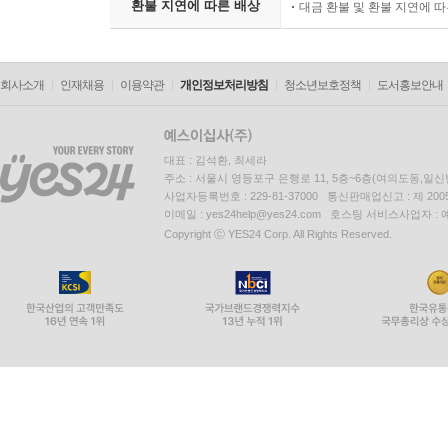
환불 지연에 따른 배상
대금 환불 및 환불 지연에 
회사소개
인재채용
이용약관
개인정보처리방침
청소년보호정책
도서홍보안내
대표 : 김석환, 최세라
주소 : 서울시 영등포구 은행로 11, 5층~6층(여의도동,일신
사업자등록번호 : 229-81-37000 통신판매업신고 : 제 200
이메일 : yes24help@yes24.com 호스팅 서비스사업자 :
Copyright ⓒ YES24 Corp. All Rights Reserved.