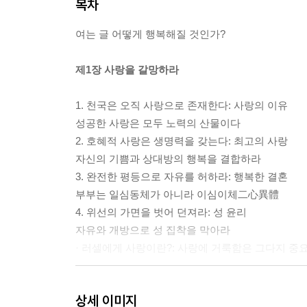
목차
여는 글 어떻게 행복해질 것인가?
제1장 사랑을 갈망하라
1. 천국은 오직 사랑으로 존재한다: 사랑의 이유
성공한 사랑은 모두 노력의 산물이다
2. 호혜적 사랑은 생명력을 갖는다: 최고의 사랑
자신의 기쁨과 상대방의 행복을 결합하라
3. 완전한 평등으로 자유를 허하라: 행복한 결혼
부부는 일심동체가 아니라 이심이체二心異體
4. 위선의 가면을 벗어 던져라: 성 윤리
자유와 개방으로 성 집착을 막아라
· 러셀에게 사랑이란?: 사랑에 거룩함은 그다지 중
제2장 지식을 탐하라
상세 이미지