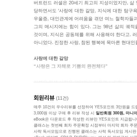
버트런드 러셀은 20세기 최고의 지성이었지만, 삶
당하면서도 ‘사랑에 대한 갈망, 지식에 대한 탐구욕
우울증, 대인관계에 어려움을 겪던 여느 철학자들과
그의 메시지에는 힘이 있다. 그는 98년 삶의 궤적
것이며, 지식은 공동체를 위해 사용해야 한다고. 러
아니었다. 진정한 사랑, 참된 행복에 목마른 현대인
사랑에 대한 갈망
“사랑은 그 자체로 기쁨의 완전체다”
러셀은 평생 사랑을 갈망하고 마음껏 사랑했다. 자유
드러나기도 했고 상처도 받았지만, 그는 바로 그 불
회원리뷰
사랑의 이유, 최고의 사랑, 행복한 결혼, 성 윤리
(11건)
함께 맛볼 수 있는 희열’이었다. 그리고 자녀의 성
매주 10건의 우수리뷰를 선정하여 YES포인트 3만원을 드
3,000원 이상 구매 후 리뷰 작성 시
일반회원 300원, 마니아
아니라 배우고 익혀야 하는 것이라는 러셀의 메시지
eBook은 다운로드 후 작성한 리뷰만 YES포인트 지급됩니
클래스는 첫번째 회차 주문확정 시점부터 마지막 회차 주문
지식에 대한 탐구욕
사락 독서모임으로 진행된 클래스는 사락 독서모임 게시판