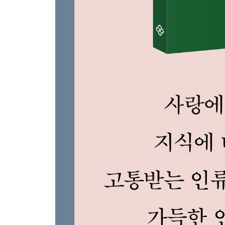
18. 미신적 도덕률에 굴복하지 마라: 죄의식
이성의 힘으로 불합리한 죄의식을 몰아내야 한다
19. 훌륭한 소설에도 지루한 대목이 있다: 권태
자극을 찾지 말고 적정 수준의 권태를 즐겨라
· 러셀에게 불행이란?: 자신을 향한 지나친 몰입이
제5장 행복을 정복하라
20. 영리한 사람은 부자가 되어도 일한다: 일
지금 하고 있는 일을 즐기는 사람이 이긴다
21. 좋아하는 분야가 많을수록 행복하다: 열정
열정이 도를 넘지 않게 하는 네 가지 요소
22. 노동이 인생의 목표일 순 없다: 게으름
슬기로운 게으름은 결코 나쁘지 않다
23. 노력과 체념의 경계에 서라: 중용
아름다운 포기는 용기이자 지혜다
24. 다른 사람들의 고통에 귀 기울여라: 연민
연민은 기도가 아니라 행동하는 자선이다