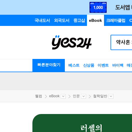
국내도서
외국도서
중고샵
eBook
크레마클럽
C
빠른분야찾기
베스트
신상품
이벤트
바이백
매
웰컴
eBook
인문
철학일반