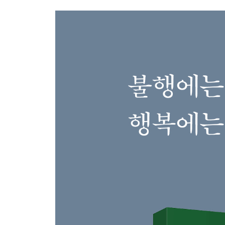
5. 지식이 없는 사랑은 무력하다: 지식의 힘
전통적 앎을 끊임없이 의심하라
6. 습관의 횡포로부터 사고를 해방하라: 철학적 사
사색은 삶의 지혜와 마음의 평화를 준다
7. 자유로운 지성이 두려움을 이긴다: 종교
지성과 영성의 화해를 도모하라
8. 쾌락으로 역사를 읽어라: 역사 공부
전기나 회고록은 인물 독서의 완결판이다
9. 사실과 감정의 정곡을 찔러라: 글쓰기
폭넓은 독서로 지적 근육을 키워야 한다
· 러셀에게 지식이란?: 지식과 감정적 만족을 조화
제3장 자녀를 제대로 교육하라
10. 부모의 권력욕이 자녀를 망친다: 자율
혼자 할 수 있는 일을 대신 해 주지 마라
11. 호기심은 지적 생활의 본능적 기초다: 호기심