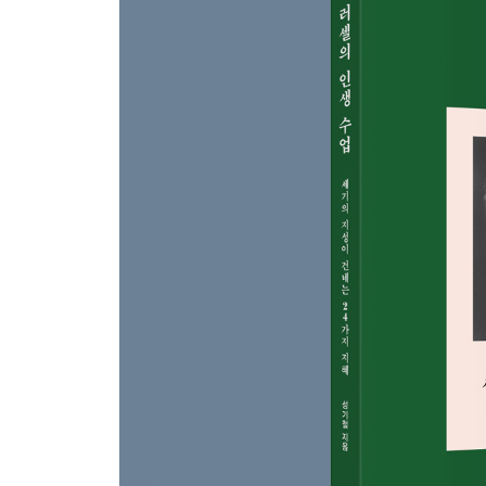
끊임없이 질문하게 하라
12. 일관된 진정성으로 신뢰를 쌓아라: 정직
거짓말은 두려움의 산물, 징벌이 능사는 아니다
13. 최초의 습관은 본능만큼 중요하다: 좋은 습관
습관이 성격을, 성격이 운명을 좌우한다
· 러셀에게 자녀 교육이란?: 자유로운 환경에서 
제4장 불행의 뿌리를 제거하라
14. 왜 현대판 공룡이 되려고 하는가?: 과도한 경쟁
남이 아닌 나의 어제와 경쟁하라
15. 질투는 가까운 사람을 쏜다: 질투
공작새는 다른 공작새의 꼬리를 부러워하지 않는다
16. 최악의 경우를 생각하라: 걱정
대부분의 걱정은 쓸데없는 것이다
17. 외톨이로 행복한 사람은 독재자뿐이다: 외로움
최고의 외로움 퇴치법은 자발적 고독