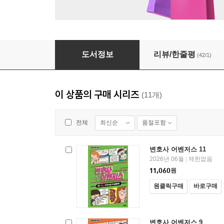
변호사 어벤저스 11
도서정보
리뷰/한줄평
(42/1)
이 상품의 구매 시리즈
(11개)
최신순
품절포함
전체
변호사 어벤저스 11
2026년 06월
제한없음
|
11,060
원
원클릭구매
바로구매
변호사 어벤저스 9