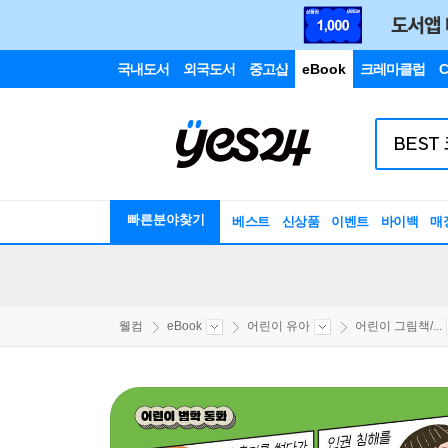
국내도서
외국도서
중고샵
eBook
크레마클럽
C
빠른분야찾기
베스트
신상품
이벤트
바이백
매
웰컴
eBook
어린이 유아
어린이 그림책/...