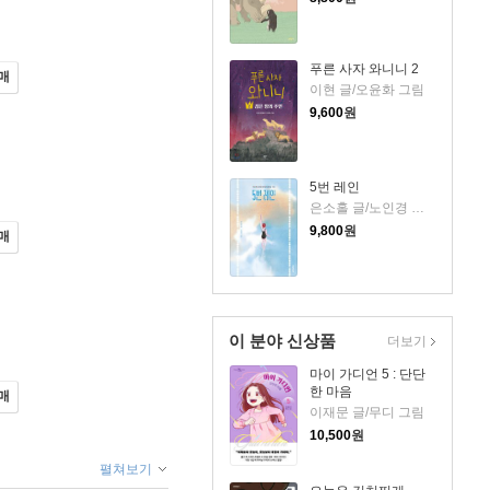
푸른 사자 와니니 2
매
이현 글/오윤화 그림
9,600
원
5번 레인
은소홀 글/노인경 그림
9,800
원
매
이 분야 신상품
더보기
마이 가디언 5 : 단단
한 마음
매
이재문 글/무디 그림
10,500
원
펼쳐보기