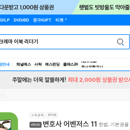
D/LP
DVD/BD
문구
/GIFT
티켓
장안내
채널예스
사락
예스펀딩
클래스24
독서유형검사
RBTI Lab
독서유형검사
주말에는 더욱 알뜰하게!
최대 2,000원 상품권 받으
소득공제
EPUB
변호사 어벤저스 11
헌법, 기본권을
eBook