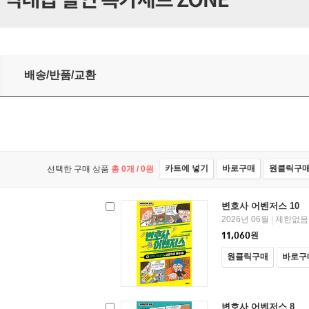
배송/반품/교환
카트에 넣기
바로구매
원클릭구
선택한 구매 상품
총
0
개 /
0
원
변호사 어벤저스 10
2026년 06월
제한없음
|
11,060
원
원클릭구매
바로구
변호사 어벤저스 8