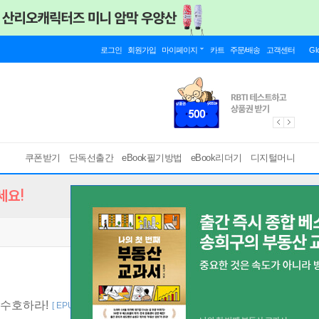
로그인
회원가입
마이페이지
카트
주문/배송
고객센터
Gl
쿠폰받기
단독선출간
eBook필기방법
eBook리더기
디지털머니
세요!
 수호하라!
[ EPUB ]