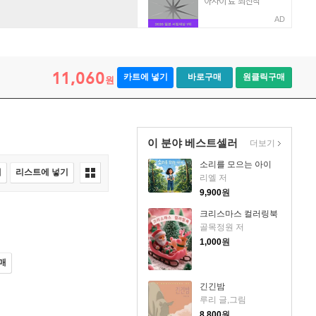
AD
11,060
카트에 넣기
바로구매
원클릭구매
원
이 분야 베스트셀러
더보기
소리를 모으는 아이
매
리스트에 넣기
리엘 저
9,900
원
크리스마스 컬러링북
골목정원 저
1,000
원
매
긴긴밤
루리 글,그림
8,800
원