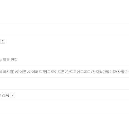
기
능 제공 안함
니터 미지원) /아이폰 /아이패드 /안드로이드폰 /안드로이드패드 /전자책단말기(저사양 기기 
약 21쪽