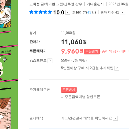
고희정
글/
최미란
그림/
신주영
감수
가나출판사
2026년 06월
10.0
회원리뷰(
43
건)
판매지수 42
정가
11,060원
11,060
원
판매가
9,960
원
쿠폰혜택가
(종이책 정가 대비 
쿠폰받기
YES포인트
550원 (5% 적립)
5만원이상 구매 시 2천원 추가적립
추가혜택쿠폰
쿠폰받기
주문금액대별 할인쿠폰
결제혜택
카드/간편결제 혜택을 확인하세요