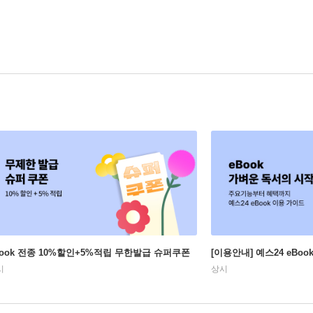
Book 전종 10%할인+5%적립 무한발급 슈퍼쿠폰
[이용안내] 예스24 eBo
시
상시