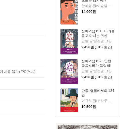
오늘은 김치찌개
한세경 글/이승범 그림
14,000
원
심야괴담회 1 : 머리를
들고 다니는 귀신
김현 글/윤승일 그림
9,450
원
(10% 할인)
심야괴담회 2 : 인형
울음소리가 들릴 때
김현 글/윤승일 그림
사용 불가) /PC(Mac)
9,450
원
(10% 할인)
단종, 영월에서의 124
일
이규희 글/누하루 그림
10,500
원