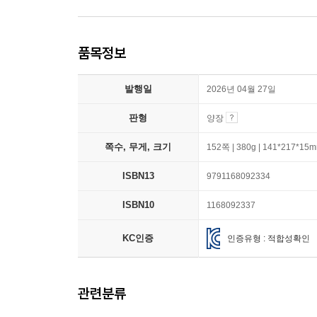
품목정보
발행일
2026년 04월 27일
판형
양장
쪽수, 무게, 크기
152쪽 | 380g | 141*217*15
ISBN13
9791168092334
ISBN10
1168092337
KC인증
인증유형 : 적합성확인
관련분류