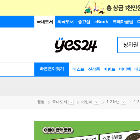
국내도서
외국도서
중고샵
eBook
크레마클럽
C
빠른분야찾기
베스트
신상품
이벤트
바이백
매
웰컴
국내도서
어린이
1-2학년
1-