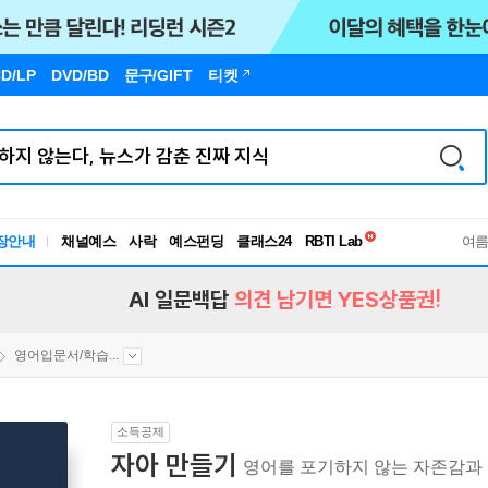
D/LP
DVD/BD
문구
/GIFT
티켓
독서유형검사
장안내
채널예스
사락
예스펀딩
클래스24
RBTI Lab
여
독서유형검사
AI 일문백답
의견 남기면 YES상품권!
영어입문서/학습...
소득공제
자아 만들기
영어를 포기하지 않는 자존감과