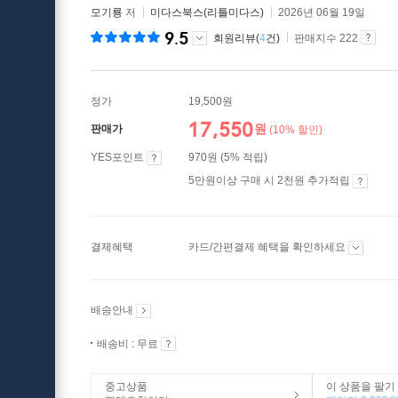
모기룡
저
미다스북스(리틀미다스)
2026년 06월 19일
9.5
회원리뷰(
4
건)
판매지수 222
정가
19,500원
17,550
원
판매가
(10% 할인)
YES포인트
970원 (5% 적립)
5만원이상 구매 시 2천원 추가적립
결제혜택
카드/간편결제 혜택을 확인하세요
배송안내
배송비 : 무료
중고상품
이 상품을 팔기