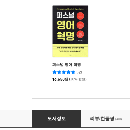
퍼스널 영어 혁명
5건
16,650
원
(10% 할인)
자아 만들기
도서정보
리뷰/한줄평
(4/0)