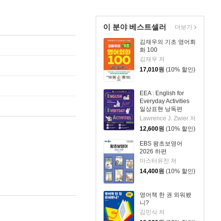
이 분야 베스트셀러
더보기
김재우의 기초 영어회
화 100
김재우 저
17,010
원
(10% 할인)
EEA : English for
Everyday Activities
일상표현 낭독편
Lawrence J. Zwier 저
12,600
원
(10% 할인)
EBS 왕초보영어
2026 하편
마스터유진 저
14,400
원
(10% 할인)
영어책 한 권 외워봤
니?
김민식 저