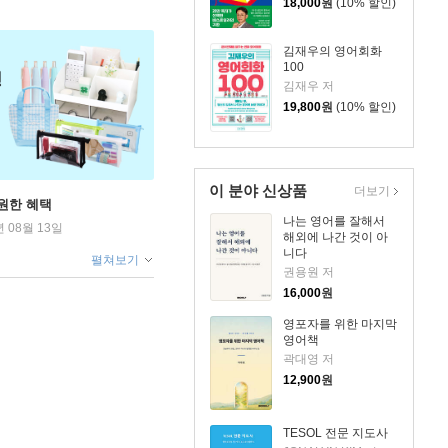
18,000
원
(10% 할인)
김재우의 영어회화
100
김재우 저
19,800
원
(10% 할인)
이 분야 신상품
더보기
원한 혜택
나는 영어를 잘해서
년 08월 13일
해외에 나간 것이 아
니다
펼쳐보기
권용원 저
16,000
원
영포자를 위한 마지막
영어책
곽대영 저
12,900
원
TESOL 전문 지도사