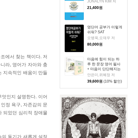
JONALYN KIM 저
21,400
원
영단어 공부가 이렇게
쉬워? SAT
오병욱,오재우 저
80,000
원
구조에서 찾는 책이다. 저
마음에 힘이 되는 하
루 한 문장 영어 필사
니라, 영어가 자아와 충
+ 마음이 단단해지는
는 지속적인 배움이 만들
하루 한 문장 일본어
안은미,위혜정 저
필사 세트
39,600
원
(10% 할인)
 무엇인지 설명한다. 이어
 인정 욕구, 자존감의 문
가 되었던 심리적 장애물
습의 동기가 새롭게 설정