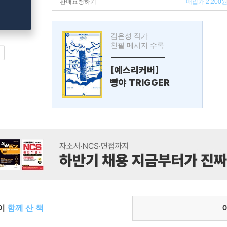
판매요청하기
매입가 2,200
김은성 작가
친필 메시지 수록
---------------
[예스리커버]
빵야 TRIGGER
들이
함께 산 책