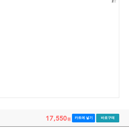
2
/2
17,550
카트에 넣기
바로구매
원