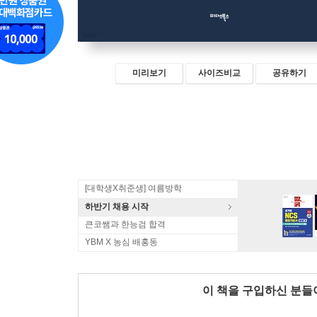
미리보기
사이즈비교
공유하기
[대학생X취준생] 여름방학
하반기 채용 시작
큰코쌤과 한능검 합격
YBM X 농심 배홍동
이 책을 구입하신 분