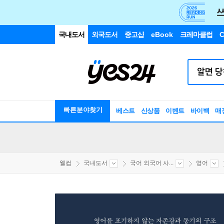
국내도서
외국도서
중고샵
eBook
크레마클럽
C
빠른분야찾기
베스트
신상품
이벤트
바이백
매
웰컴
국내도서
국어 외국어 사...
영어