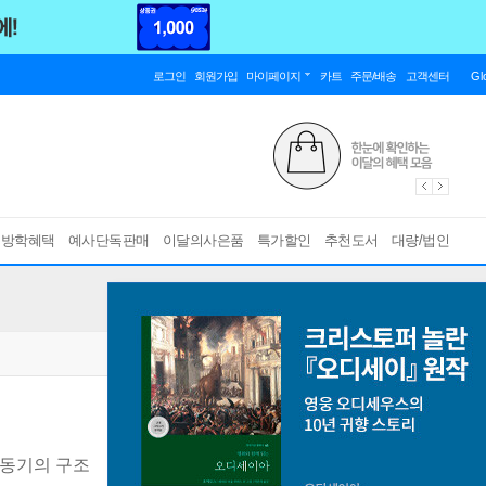
로그인
회원가입
마이페이지
카트
주문/배송
고객센터
Gl
름방학혜택
예사단독판매
이달의사은품
특가할인
추천도서
대량/법인
 동기의 구조