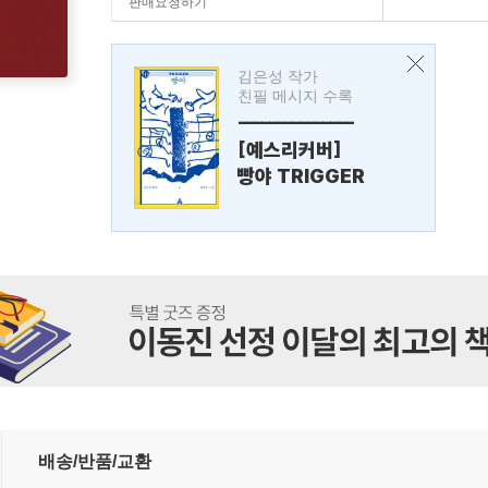
판매요청하기
김은성 작가
친필 메시지 수록
---------------
[예스리커버]
빵야 TRIGGER
배송/반품/교환