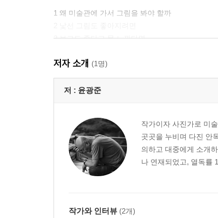
1 왜 미술관에 가서 그림을 봐야 할까
2 낯선 그림도 좋아지려면
3 보고도 좋다고 못 느낀다면
4 추상화와 동양화는 어떻게 이해하나
저자 소개
5 전시를 즐기는 여섯 가지 방법
(1명)
6 미술관 밖에서 미술 만나기
저 :
윤광준
part 3 지금 이 순간만 사는 행복, 음악
작가이자 사진가로 미술,
1 시간의 질서를 느끼다
곳곳을 누비며 다진 안목
2 사라지기에 가슴에 남는다
의하고 대중에게 소개하는
3 국악의 세계로 들어가려면
나 연재되었고, 열독률 1
4 거듭 부활하는 아름다움, 클래식
5 귀가 예민해야 음악을 좋아하게 될까
6 음악을 즐기는 능력이 계속 성장하려면
작가와 인터뷰
(2개)
part 4 나를 둘러싼 공간이 확장되는 마술, 건축