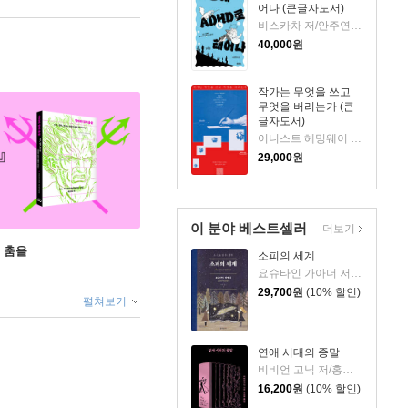
어나 (큰글자도서)
비스카차 저/안주연 감수
40,000
원
작가는 무엇을 쓰고
무엇을 버리는가 (큰
글자도서)
어니스트 헤밍웨이 등저/최민우 역
29,000
원
이 분야 베스트셀러
더보기
 춤을
소피의 세계
요슈타인 가아더 저/장영은 역
29,700
원
(10% 할인)
펼쳐보기
연애 시대의 종말
비비언 고닉 저/홍한별 역
16,200
원
(10% 할인)