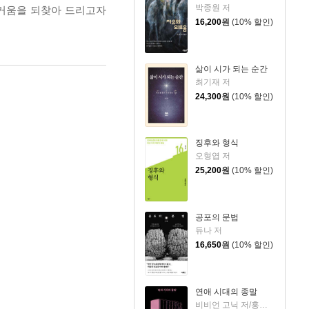
박종원 저
즐거움을 되찾아 드리고자
16,200
원
(10% 할인)
삶이 시가 되는 순간
최기재 저
24,300
원
(10% 할인)
징후와 형식
오형엽 저
25,200
원
(10% 할인)
공포의 문법
듀나 저
16,650
원
(10% 할인)
연애 시대의 종말
비비언 고닉 저/홍한별 역