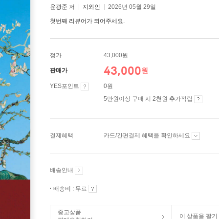
윤광준
저
지와인
2026년 05월 29일
첫번째 리뷰어가 되어주세요.
정가
43,000원
43,000
원
판매가
YES포인트
0원
5만원이상 구매 시 2천원 추가적립
결제혜택
카드/간편결제 혜택을 확인하세요
배송안내
배송비 : 무료
중고상품
이 상품을 팔기