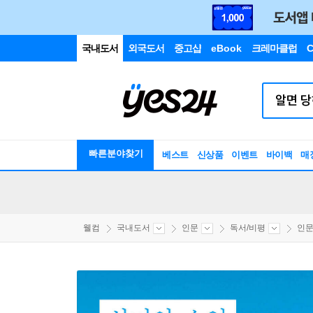
국내도서
외국도서
중고샵
eBook
크레마클럽
C
빠른분야찾기
베스트
신상품
이벤트
바이백
매
웰컴
국내도서
인문
독서/비평
인문