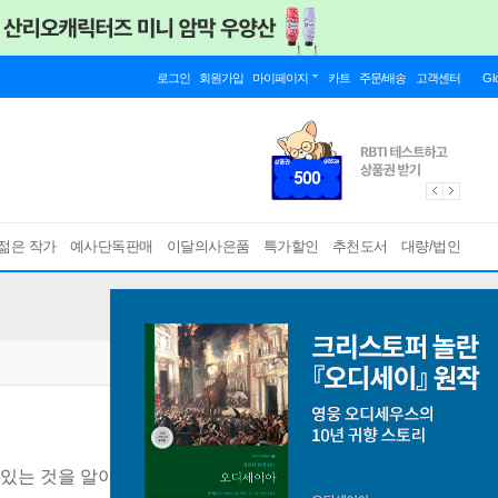
로그인
회원가입
마이페이지
카트
주문/배송
고객센터
Gl
젊은 작가
예사단독판매
이달의사은품
특가할인
추천도서
대량/법인
 있는 것을 알아보는가