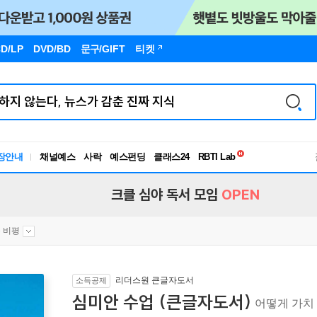
D/LP
DVD/BD
문구
/GIFT
티켓
독서유형검사
RBTI Lab
장안내
채널예스
사락
예스펀딩
클래스24
독서유형검사
크클 심야 독서 모임
OPEN
 비평
리더스원 큰글자도서
소득공제
심미안 수업 (큰글자도서)
어떻게 가치