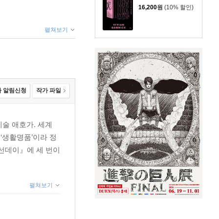
16,200
원
(10% 할인)
펼쳐보기
 알림신청
작가 파일
예술 애호가. 세계
‘생활명품’이라 정
앙선데이』에 세 번이
펼쳐보기