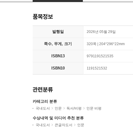
품목정보
발행일
2026년 05월 29일
쪽수, 무게, 크기
320쪽 | 204*296*22mm
ISBN13
9791191521535
ISBN10
1191521532
관련분류
카테고리 분류
국내도서
인문
독서/비평
인문 비평
수상내역 및 미디어 추천 분류
국내도서
큰글자도서
인문