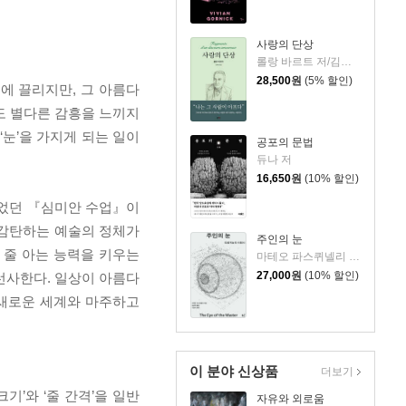
사랑의 단상
롤랑 바르트 저/김희영 역
28,500
원
(5% 할인)
에 끌리지만, 그 아름다
도 별다른 감흥을 느끼지
‘눈’을 가지게 되는 일이
공포의 문법
듀나 저
16,650
원
(10% 할인)
이끌었던 『심미안 수업』이
 감탄하는 예술의 정체가
주인의 눈
 줄 아는 능력을 키우는
마테오 파스퀴넬리 저/김상민 역/이광석 해제
27,000
원
(10% 할인)
 선사한다. 일상이 아름다
 새로운 세계와 마주하고
이 분야 신상품
더보기
’와 ‘줄 간격’을 일반
자유와 외로움