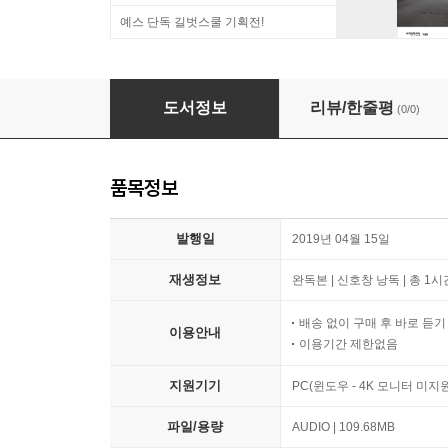
예스 단독 길벗스쿨 기획전!
사내 커뮤니케이션
도서정보
리뷰/한줄평
(0/0)
품목정보
발행일
2019년 04월 15일
재생정보
완독본 | 신호창 낭독 | 총 1시
배송 없이 구매 후 바로 듣
이용안내
이용기간 제한없음
지원기기
PC(윈도우 - 4K 모니터 미
파일/용량
AUDIO | 109.68MB