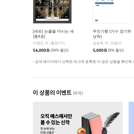
[세트] 눈물을 마시는 새
무진기행 (가수 장기하
(총4권)
낭독)
이영도 저
황금가지
김승옥 저
민음사
|
|
54,000
원
(34% 할인)
5,000
원
(0% 할인)
검색 페이지에서 선택된 태그에 등록된 더 많은 상품을 확인해 
이 상품의 이벤트
(6개)