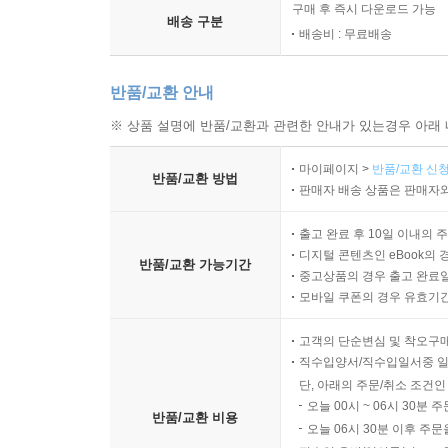
구매 후 즉시 다운로드 가능
배송 구분
배송비 : 무료배송
반품/교환 안내
※ 상품 설명에 반품/교환과 관련한 안내가 있는경우 아래 
마이페이지 >
반품/교환 신청
반품/교환 방법
판매자 배송 상품은 판매자와
출고 완료 후 10일 이내의 
디지털 콘텐츠인 eBook의 
반품/교환 가능기간
중고상품의 경우 출고 완료일
모바일 쿠폰의 경우 유효기간(
고객의 단순변심 및 착오구
직수입양서/직수입일서중 일
단, 아래의 주문/취소 조건인
오늘 00시 ~ 06시 30분 
반품/교환 비용
오늘 06시 30분 이후 주문