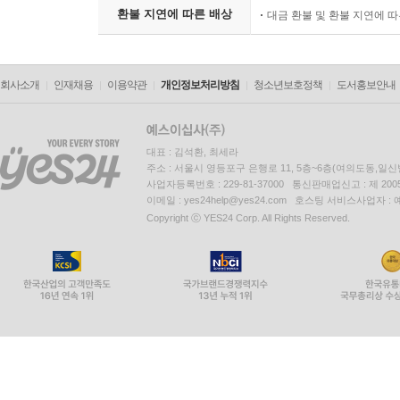
환불 지연에 따른 배상
대금 환불 및 환불 지연에 
회사소개
인재채용
이용약관
개인정보처리방침
청소년보호정책
도서홍보안내
대표 : 김석환, 최세라
주소 : 서울시 영등포구 은행로 11, 5층~6층(여의도동,일신
사업자등록번호 : 229-81-37000 통신판매업신고 : 제 200
이메일 : yes24help@yes24.com 호스팅 서비스사업자 :
Copyright ⓒ YES24 Corp. All Rights Reserved.