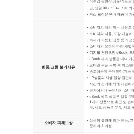
직수입 음반/영상물/기프트 
단, 당일 00시~13시 사이
박스 포장은 택배 배송이 가
소비자의 책임 있는 사유로 
소비자의 사용, 포장 개봉에 
복제가 가능한 상품 등의 포장을 
소비자의 요청에 따라 개별
디지털 컨텐츠인 eBook, 
eBook 대여 상품은 대여 기
모바일 쿠폰 등록 후 취소/환
반품/교환 불가사유
중고상품이 구매확정(자동 
LP상품의 재생 불량 원인이 기
시간의 경과에 의해 재판매가
전자상거래 등에서의 소비자
eBook 세트 상품은 일괄 
1개의 상품으로 취급 및 판매
우, 세트 상품 전부 및 세트
상품의 불량에 의한 반품, 교
소비자 피해보상
준하여 처리됨