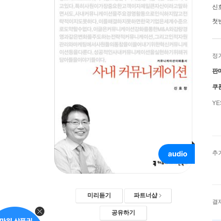
신
첫
정
판
쿠
Y
추
미리듣기
파트너샵
결
공유하기