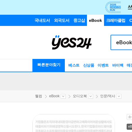
국내도서
외국도서
중고샵
eBook
크레마클럽
C
빠른분야찾기
베스트
신상품
이벤트
바이백
매
웰컴
eBook
오디오북
인문/역사
소
eB