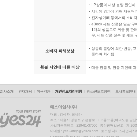
LP상품의 재생 불량 원인이 기
가능성을 따진다… 실리콘밸리의 가장 대담한 주장에 대
시간의 경과에 의해 재판매가
_『커커스 리뷰(Kirkus Reviews)』
전자상거래 등에서의 소비자
eBook 세트 상품은 일괄 
베커의 날카로운 비평은 테크 억만장자들의 끝없
1개의 상품으로 취급 및 판매
우, 세트 상품 전부 및 세트
비판서.
_『퍼블리셔스 위클리(Publishers Weekly)』
상품의 불량에 의한 반품, 교
소비자 피해보상
준하여 처리됨
환불 지연에 따른 배상
대금 환불 및 환불 지연에 
회사소개
인재채용
이용약관
개인정보처리방침
청소년보호정책
도서홍보안내
대표 : 김석환, 최세라
주소 : 서울시 영등포구 은행로 11, 5층~6층(여의도동,일신
사업자등록번호 : 229-81-37000 통신판매업신고 : 제 200
이메일 : yes24help@yes24.com 호스팅 서비스사업자 :