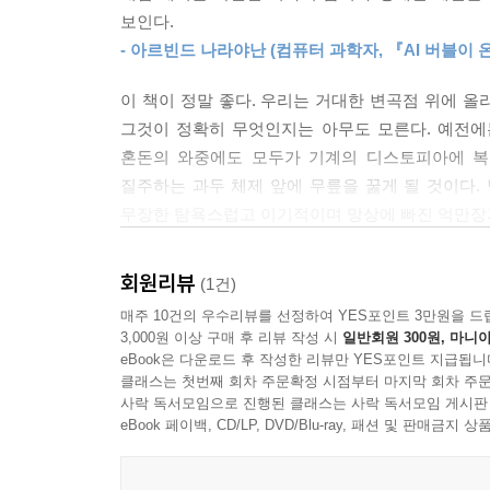
한편 엘리에저 유드코스키와 기계지능연구소(MIRI
는 것은 내가 할 수 있는 일이 아니다. 대신 내가 할
보인다.
있다는 공포를 유포한다. 유드코스키는 저자와의 인
다’고 주장할 때 깊은 의심을 품어야 한다고 말해 
- 아르빈드 나라야난 (컴퓨터 과학자, 『AI 버블이 온다(
못하도록 핵무기로 위협해서라도 강제로 AGI 연구
기 때문이다.
유드코스키의 경고는 일견 기술 낙관론자들의 대극에 
이 책이 정말 좋다. 우리는 거대한 변곡점 위에 
---〈제6장_전대미답의 장소〉 中
AGI의 등장은 임박했고, 기술 발전은 필연이며 인
그것이 정확히 무엇인지는 아무도 모른다. 예전에는
재앙이냐-만 다를 뿐이다. 그리고 어느 쪽이든 바라
혼돈의 와중에도 모두가 기계의 디스토피아에 복종
그들의 꿈이 무엇인지 알게 되었다. 태양계 행성을
인류 미래의 흐름을 만들기 위한 자원과 권력이 자
질주하는 과두 체제 앞에 무릎을 꿇게 될 것이다.
이 기계와 결합된 다음 마지막엔 생물로서의 흔적마
베커는 유드코스키가 경고하는 묵시록적 서사가 ‘현재
무장한 탐욕스럽고 이기적이며 망상에 빠진 억만장
우주 제국 건설의 꿈. 그들은 자연은 소멸되고 우리
돌리고, 기술업계에 규제를 피할 명분과 더 많은 
- 에럴 모리스 ((Errol Morris), 다큐멘터리 영화감독
근거도 희박하고 실체도 모를 ‘AGI’라는 최신 
온라인 커뮤니티 〈덜틀리기(LessWrong)〉에서 시
높여 외친다. 과학자인 저자는 그에 대해 우리가
회원리뷰
(1건)
우리 세계는 디스토피아 SF를 경고가 아니라 제안
자기강화적 사상 생태계를 형성했음을 보여준다.
주 속에서 푸르게 빛나던 생명력을 잃어버린 희미한
매주 10건의 우수리뷰를 선정하여 YES포인트 3만원을 드
이 상황은 단순히 어리석은 데 그치지 않는다. 매우, 
---〈옮긴이 후기〉 中
3,000원 이상 구매 후 리뷰 작성 시
일반회원 300원, 마니아
- 코리 닥터로우 (『리틀 브라더(Little Brother)』,
“우주 식민지화가 1초 늦어지면 100조 명이 죽는다
eBook은 다운로드 후 작성한 리뷰만 YES포인트 지급됩니
학계의 비호와 정치적 침투
클래스는 첫번째 회차 주문확정 시점부터 마지막 회차 주문
애덤 베커의 이 책은 실리콘밸리에 만연한 유독한 
사락 독서모임으로 진행된 클래스는 사락 독서모임 게시판
eBook 페이백, CD/LP, DVD/Blu-ray, 패션 및 판매금
없는지를 밝힌다. 오늘날의 기술 억만장자들이 내세
옥스퍼드대학교의 ‘인류의 미래 연구소(FHI)’는 
세워졌음을 이해하기 위한 필독서이다. 애덤 베커
잠재적 인명 손실이 발생한다는 극단적 계산을 내
온난화와 소득 불평등처럼 지금 여기서 인류를 위