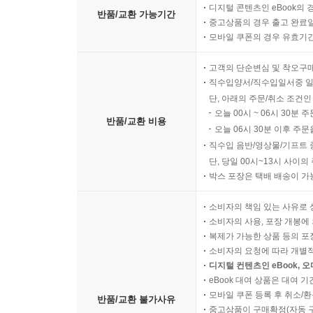
디지털 콘텐츠인 eBook의 
반품/교환 가능기간
싸울 수 있는지도 보여준다.
중고상품의 경우 출고 완료일
_『사이언티픽 아메리칸(Scientific American)』
모바일 쿠폰의 경우 유효기간(
고객의 단순변심 및 착오구
훌륭하다. 온갖 환상적 미래주의 학파의 꿈과 악몽을
직수입양서/직수입일서중 일
_『시드니 모닝 헤럴드(The Sydney Morning Heral
단, 아래의 주문/취소 조건인
오늘 00시 ~ 06시 30분 
반품/교환 비용
베커의 냉철한 책은 우리 세계를 맹렬한 속도로 
오늘 06시 30분 이후 주문
제공한다. 이 책은 우리가 정말로 원하는 미래가 어
직수입 음반/영상물/기프트 
단, 당일 00시~13시 사이
_『언다크(Undark)』
박스 포장은 택배 배송이 가
『기술이 인류를 구원한다는 착각』에서 애덤 베커는
소비자의 책임 있는 사유로 
열망, 아직 태어나지 않은 인류 수조 명을 위한다는
소비자의 사용, 포장 개봉에 
조감한다. 이 책의 핵심에 깔린 조용한 파괴력은
복제가 가능한 상품 등의 포장을 
소비자의 요청에 따라 개별
통제를 공고히 한다는 깨달음.
디지털 컨텐츠인 eBook, 
_『워스 매거진(Worth Magazine)』
eBook 대여 상품은 대여 기
모바일 쿠폰 등록 후 취소/환
반품/교환 불가사유
시의적절하고 사려 깊다……. 천체물리학자이자 과
중고상품이 구매확정(자동 