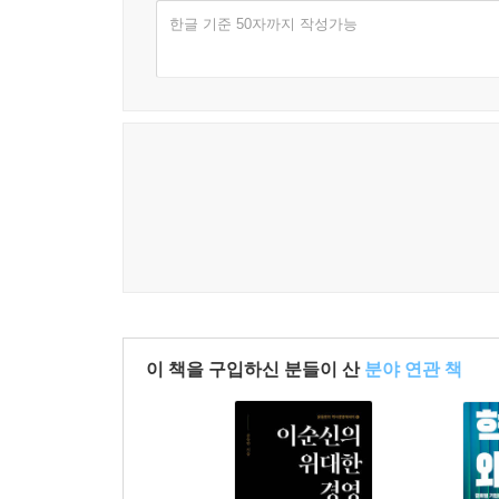
마지막에서 저자가 역설하듯이, “미래는 열려 있다.”
한글 기준 50자까지 작성가능
[미디어 추천평]
인공지능의 힘에 대한 무한한 신뢰를 옹호하고, 또
이런 기술 주도 비전에 맞서는 일이 필수적인 이유는
_『네이처(Nature)』
불온하다……. 『기술이 인류를 구원한다는 착각』은
_『뉴사이언티스트(New Scientist)』
서슬 퍼런 대중 과학서…… 이 억만장자들의 주장이
해독제가 되어 주는 책.
이 책을 구입하신 분들이 산
분야 연관 책
_『뉴요커(The New Yorker)』 'Goings On' 뉴스레
영리하고, 놀라울 만큼 잘 읽힌다…… 베커가 다루
은하에 매달리지 말고, 우리 발밑의 연약한 행성과 