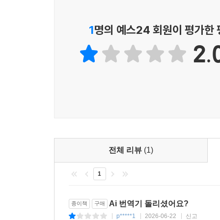
주장했다. 베커는 이러한 학술적 계산들의 전제가 
같은 억만장자들이 정치 권력까지 다투는 시대에, 
문명-이 모든 것이 실현 가능하다는 전제 위에서만 
- 크리스티 애슈완든 ((Christie Aschwanden), 『굿
1
명의 예스24 회원이 평가한
특히 저자는 이 사상이 이미 현실 정치에 깊이 침투해 
조지타운대학교에 안보·신기술센터(CSET)를 설
이 책은 중요한 책인 동시에 좋은 책이다. 미래가 
2.
SBF에게 소개하는 역할을 했고, 오픈AI 대표 샘
의미 있는 기여를 한다. 미래에 관한 일부 유행
야심을 드러냈다.
한다. 베커의 책은 벌거벗은 임금님의 실체를 폭로
한편, 넷스케이프 창업자이자 벤처자본가 마크 앤드리슨은 ‘기
- 킴 스탠리 로빈슨 ((Kim Stanley Robinson), 『미래부
살인과 다름없다고 주장했다. 베커는 앤드리슨이
나지 않는다고 지적한다. 결론만 다를 뿐, 거의 같
있다는 것에서 출발하기 때문이다. 기술 가속주의
권력 강화를 도덕적 사명으로 포장하는 것이다.
전체 리뷰
(1)
그 미래는 오지 않는다.
그러나 그 꿈은 이미 우리를 지배하고 있다
1
이 책이 분석하는 사상이 현실을 주도하는 광경을 우
Ai 번역기 돌리셨어요?
종이책
구매
비영리법인에서 영리 기업으로의 전환을 마쳤으며,
p*****1
2026-06-22
신고
|
|
|
권력’이 단순한 망상이나 비방이 아니라 이미 현실의