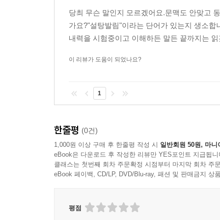
AI 패권 경쟁, 반도체 공급망 재편, 빅테크의 정
당최 무슨 말인지 모르겠어요.문맥도 안맞고 동어
같은 반도체 기업이 글로벌 공급망의 핵심 축을 이
가요?"설탕발림"이라는 단어가 있는지 생소합니
어떤 사상적 토대 위에 서 있는지 이해하는 것은 단
내력을 시험중이고 이해하든 말든 끝까지는 
가속주의’ 같은 사조는 한국의 스타트업 생태계와 
이 리뷰가 도움이 되었나요?
나위 없이 중요하다.
이 책은 기술 비판서로 시작하지만, 결국 인간에 
세이건의 『코스모스』에 매혹되고 『스타트렉』을 
1
믿음은 이 책의 비판 대상만의 것이 아니라 저자 
현재를 짓밟는 도구가 될 때, 우리는 무엇을 선택해
지구 온난화, 불평등, 핵전쟁의 위험은 에너지를 더
한줄평
(0건)
때문이다. 만병통치약도 유토피아도 없다는 것을 
1,000원 이상 구매 후 한줄평 작성 시
일반회원 50원, 마니
세상의 치유를 맡길 수 없다. 우리가 직접 해야 한다
eBook은 다운로드 후 작성한 리뷰만 YES포인트 지급됩니
80년도 전에 전 미국 연방대법관 루이스 브랜다
클래스는 첫번째 회차 주문확정 시점부터 마지막 회차 주문
eBook 페이백, CD/LP, DVD/Blu-ray, 패션 및 판매금
없다”라고 역설한 것처럼, 지난 10년 동안 부
것처럼 보이기까지 한다. 저자는 어슐러 K. 르
시대이지만, 인간의 저항을 통해 바꾸지 못할 인
평점
우리로 하여금 당연한 미래, 정해진 미래 같은 