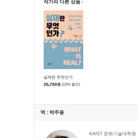
작가의 다른 상품
실재란 무엇인가
20,700
원
(10% 할인)
역 :
박주용
KAIST 문화기술대학원