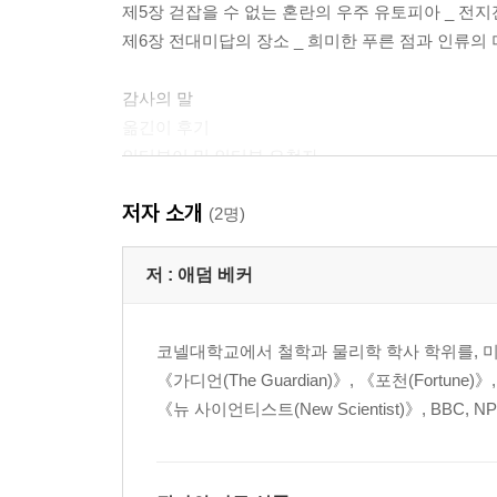
제5장 걷잡을 수 없는 혼란의 우주 유토피아 _ 전
제6장 전대미답의 장소 _ 희미한 푸른 점과 인류의
감사의 말
옮긴이 후기
인터뷰이 및 인터뷰 요청자
사용허가 및 도판 저작권
저자 소개
주
(2명)
저 :
애덤 베커
코넬대학교에서 철학과 물리학 학사 학위를, 
《가디언(The Guardian)》, 《포천(Fortune)》
《뉴 사이언티스트(New Scientist)》, BBC,