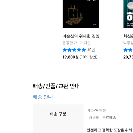
_『뉴욕타임스(The New York Times)』
중독성 있고 빼어난 저작. 이 주제가 마땅히 받아
판이다.
_『뉴질랜드 헤럴드(New Zealand Herald)』
이순신의 위대한 경영
혁신
윤동한 저
가디언
박종성
|
또렷한 눈으로 인간을 바라보자는 호소……. 억
10건
구원한다는 착각』은 절실히 필요한 현실 점검으로
19,800
원
(10% 할인)
20,7
_『애틀랜틱(The Atlantic)』
훌륭하고 활기차다……. AI 기술이 실제로 어떻게
배송/반품/교환 안내
거의 없다. 수많은 AI 지도자들이 왜 자신의 기술
믿는지 이해하고 싶다면, 바로 이 책을 읽어야 한다.
배송 안내
_『로페어(Lawfare)』
예스24 배송
배송 구분
배송비 : 무료배송
베커는 실리콘밸리의 이데올로기에 꼭 필요한 비
구멍을 뚫고, 나아가 통쾌하게 조롱한다. 그는 현실
안전하고 정확한 포장을 위해 