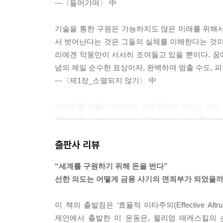
---〈들어가며〉 中
기술을 통한 구원은 가능하지도 않은 미래를 위해서
서 벗어난다는 것은 그들의 실체를 이해한다는 것이
리에겐 악몽만이 서서히 조여들고 있을 뿐이다. 꿈에
념의 제일 순수한 표상이자, 완벽하며 멈출 수도, 피
---〈제1장_소멸되지 않기〉 中
아버지를 부활시키겠다는 커즈와일의 시도는 가슴 
힘에 대한 그의 자신 있는 태도에다가 기술, 특히
다. (…) “특이점으로부터 나오는 지능체들은 자신
출판사 리뷰
심과 사랑이 비치는 말이다.
---〈제2장_사랑과 은총의 기계들〉 中
“세계를 구원하기 위해 돈을 번다”
선한 의도는 어떻게 금융 사기의 면죄부가 되었을
지금까지 구글, 마이크로소프트, 오픈AI 등은 LL
는 일이 계속되고 있음에도 고칠 생각은 없이 맹렬한
이 책의 출발점은 ‘효율적 이타주의(Effective 
발언을 못 하도록 완벽하게 막을 순 없으며, 다른 
제안에서 출발한 이 운동은, 윌리엄 매캐스킬의 손을 
기술들이 편향성을 갖고 있다는 사실이 인지되지 않