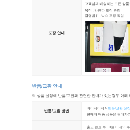
있다는 위험을 백일하에 드러낸다.
고객님께 배송되는 모든 상품을
_『롤링 스톤(Rolling Stone)』
목적 : 안전한 포장 관리
촬영범위 : 박스 포장 작업
기술 억만장자들은 잘못 해석된 공상과학, 잘못 
확보하고 싶은 욕구를 토대로 일종의 종교를 만들
포장 안내
탁월하다.
_『리액터 매거진(Reactor Magazine)』
오늘날의 예언자들에 대한 냉철한 평가.
_『보스턴 글로브(The Boston Globe)』
세계를 좌우하는 기술 억만장자들의 권력을 줄이라
반품/교환 안내
그들의 권력을 허무는 데 근본적으로 기여한다.
※ 상품 설명에 반품/교환과 관련한 안내가 있는경우 아래 
_『사이언스(Science)』
깊이 있는 취재와 몰입감 넘치는 서사.
마이페이지 >
반품/교환 신청
반품/교환 방법
『사이언스 뉴스(Science News)』
판매자 배송 상품은 판매자와
출고 완료 후 10일 이내의 
매혹적이면서도 분노를 자아낸다. 이 책은 세계에