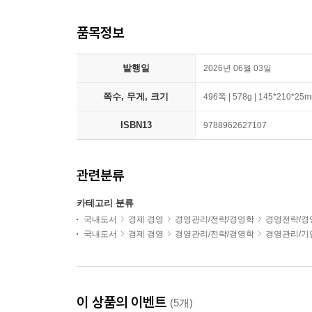
품목정보
발행일
2026년 06월 03일
쪽수, 무게, 크기
496쪽 | 578g | 145*210*25
ISBN13
9788962627107
관련분류
카테고리 분류
국내도서
경제 경영
경영관리/전략/경영학
경영전략/경
국내도서
경제 경영
경영관리/전략/경영학
경영관리/기
이 상품의 이벤트
(5개)