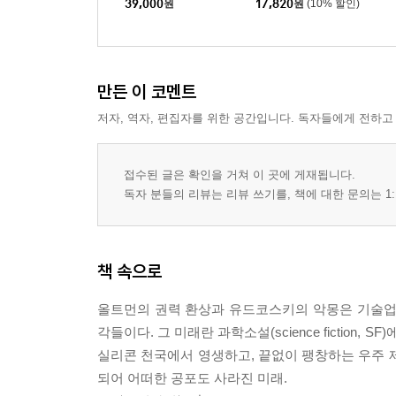
39,000
원
17,820
원
(10% 할인)
만든 이 코멘트
저자, 역자, 편집자를 위한 공간입니다. 독자들에게 전하고
접수된 글은 확인을 거쳐 이 곳에 게재됩니다.
독자 분들의 리뷰는 리뷰 쓰기를, 책에 대한 문의는 1:
책 속으로
올트먼의 권력 환상과 유드코스키의 악몽은 기술업
각들이다. 그 미래란 과학소설(science fiction
실리콘 천국에서 영생하고, 끝없이 팽창하는 우주 
되어 어떠한 공포도 사라진 미래.