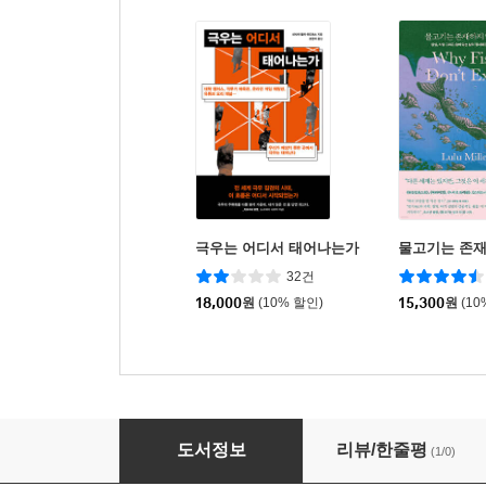
극우는 어디서 태어나는가
물고기는 존
32건
18,000
원
(10% 할인)
15,300
원
(10
기술이 인류를 구원한다는 착각
도서정보
리뷰/한줄평
(1/0)