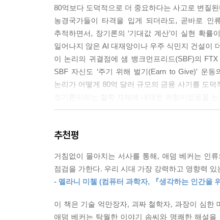
80억보다 도덕적으로 더 중요하다는 사고로 변질된다
---〈제3장_종이 집게 골렘〉 中
농경국가들이 타격을 입게 되더라도, 곧바로 인류
추적하면서, 장기론의 ‘기대값 계산’이 실현 확률
산드베리, 암스트롱, 보스트롬이 자기복제 탐사기
일어나지 않은 AI 대재앙이나 우주 식민지 건설이 
것이다. 그들의 윤리관이 잘못된 것임에도 불구하
이 논리의 귀결점에 샘 뱅크먼프리드(SBF)의 FT
윤리관으로 장악되어 매캐스킬의 주장과는 다른 윤
SBF 자신도 ‘주기 위해 벌기(Earn to Give
내기하려는 건데, 우주 파괴는 성공하고 자신들의 
논리가 어떻게 80억 달러 규모의 금융 사기를 도덕
다.
장기론이라는 철학 자체에 내재된 위험이었음을 논
---〈제4장_우주의 끝에 있는 윤리학자〉 中
“AGI가 올 때까지 0에서 2개 사이의 비약적 발전만
앤드리슨은 시장, 기업, 그리고 자본의 힘을 제약하
추천평
특이점 신앙과 AI 종말론의 실체
자체’이기 때문에 최대한 빨리 더 많은 기술을 개
위해 고민하거나 특정한 기술 발전을 증진하고 장
거침없이 몰아치는 서사를 통해, 애덤 베커는 인류
레이 커즈와일은 기술 발전이 지수적으로 가속화되어 20
로 만들어 준 정부의 투자 같은 것에도 관심이 없는 
점검을 가한다. 우리 시대 가장 강력하고 영향력 있는
이론은 실리콘밸리의 복음이 되었고, 커즈와일 자
---〈제5장_걷잡을 수 없는 혼란의 우주 유토피아〉
- 멜라니 미첼 (컴퓨터 과학자, 『생각하는 인간을 위한 인공지능 
‘수확 가속의 법칙’이 무어의 법칙을 진화사 전체로
혁신의 속도가 점차 둔화되는 현상이라는 점을 과
내가 아는 것이란 기술을 통한 구원의 미래란 생기
이 책은 기술 억만장자, 괴짜 철학자, 과장이 심한
특이점 이론에 투사했다는 지적은 이 ‘과학’의 종교
이라는 사실이다. 우주는 거대한 자원의 저장고 그 
애덤 베커는 탁월한 이야기 솜씨와 명쾌한 해설을 