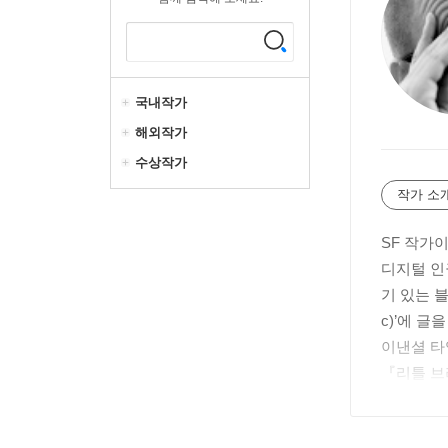
국내작가
해외작가
수상작가
작가 소
SF 작가
디지털 인권
기 있는 블
c)’에 
이낸셜 타
『리틀 브
캐나다SF판타
받았다. 미