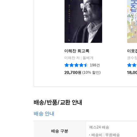
“지금 한국을 지배하는 가해자-피해자 도식은 청산
비롯되었을 것이라는 강한 의구심을 가지고 있다. 
손쉽게 청산하려고 하지 않는가? 가해자가 강력히
분노는 하늘을 찌르지만, 폭력에 대한 공동체의 책임
이해찬 회고록
이웃
평등하지 않은 세상을 꿈꾸는 당신에게: ‘인간을 도
이해찬 저
돌베개
권수정
|
198건
2부에서는 불평등을 노골적으로 지지하는 경향에 대
20,700
원
(10% 할인)
18,0
요소, 각자가 놓여 있는 사회적, 경제적 조건 
극소수다. 이곳을 지배하는 것은 오직 세상은 
불평등을 지지하는 이유는 무엇일까? 다수가 원하는
불평등하게 유지되어야만, 자신이 그 불평등 구조의
배송/반품/교환 안내
이런 것이다.
배송 안내
‘이익을 위해 인간을 도구로 취급하라’는 명령 속에
예스24 배송
배송 구분
대하는 모든 태도, 행위, 제도, 구조 등을 의미한다
배송비 : 무료배송