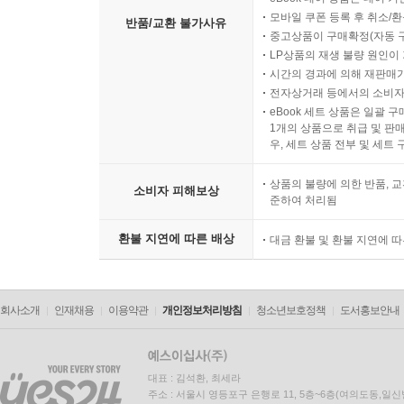
모바일 쿠폰 등록 후 취소/환
반품/교환 불가사유
중고상품이 구매확정(자동 
언어의 규칙을 거부하는 사회: ‘개념적 언어’ 없는
LP상품의 재생 불량 원인이 기
시간의 경과에 의해 재판매가
4장에서는 한국을 지배하는 근본적 경향 중 하나인 
전자상거래 등에서의 소비자
eBook 세트 상품은 일괄 
규칙이다. 권리의 내용, 권리와 권리의 관계, 권
1개의 상품으로 취급 및 판매
따르지 않는다. 전통적 습관, 다수의 선호나 이익,
우, 세트 상품 전부 및 세트
더 중요하게 고려되고, 정치인은 ‘사회적 합의’를
역시 진지하게 고려되지 않는다.
상품의 불량에 의한 반품, 교
소비자 피해보상
준하여 처리됨
권리, 이념, 법, 제도, 민주주의 등이 규칙의 표
환불 지연에 따른 배상
대금 환불 및 환불 지연에 
기초하지 않고서는 권리의 체계를 수립할 수 없듯
규정되어야 한다. 규칙의 체계를 거부하는 한국사
말과 의미 사이의 고정된 관계를 거부하고 언어 규
회사소개
인재채용
이용약관
개인정보처리방침
청소년보호정책
도서홍보안내
가장 큰 문제는 개념적 언어가 사용되어야 할 학술
헌법을 구성하는 개념 상당수는 물론이고, ‘인권’, 
대표 : 김석환, 최세라
않다. 그렇다 보니 서로 분명히 구분되는 개념들이
주소 : 서울시 영등포구 은행로 11, 5층~6층(여의도동,일신