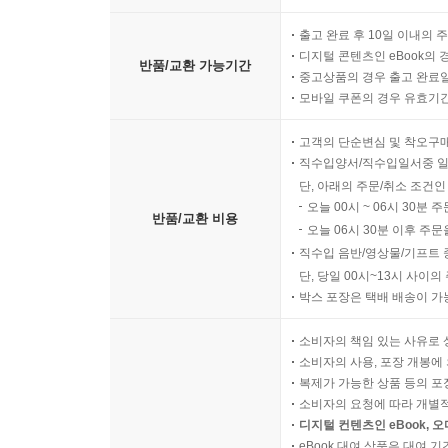
모델의 부재 등을 다루며 한국 민주주의의 현재를
여전히 전진하고 있다고 말할 수 있는가? 근대 
출고 완료 후 10일 이내의 
현실의 민주주의를 그 모델에 접근시키는 것이 
디지털 콘텐츠인 eBook의 
반품/교환 가능기간
중고상품의 경우 출고 완료일
정상적으로 작동하는 것처럼 보이지만, 그것이 과연
모바일 쿠폰의 경우 유효기간(
한국 민주주의 현재는 결국 우리를 다음과 같은 
고객의 단순변심 및 착오구
한국에서 실현될 수 있는가? 민주주의 문화적 조건
직수입양서/직수입일서중 일
한국 문화의 창조물을 한국에 설치한다는 말과 같다.
단, 아래의 주문/취소 조건인
오늘 00시 ~ 06시 30분 
차이가 민주주의 그 자체에서 어떻게 드러나는지
반품/교환 비용
오늘 06시 30분 이후 주문
정의되지만, 한국의 민주주의는 오랫동안 독재 
직수입 음반/영상물/기프트 
자기통치라는 민주주의의 최종 목표에 도달하기 위한
단, 당일 00시~13시 사이
자리에 올려놓았다고 할 수 있다.
박스 포장은 택배 배송이 가
인민의 자기통치를 목표로 하는 서구의 민주주의가
소비자의 책임 있는 사유로 
소비자의 사용, 포장 개봉에 
재창조할 수밖에 없다. 문제는 한국 민주주의의 
복제가 가능한 상품 등의 포장을 
않았다는 데 있다. 더 정확히 말하자면, ‘어디’를
소비자의 요청에 따라 개별
선출하는 제도를 운영하는 것만으로는 ‘정치적 권리
디지털 컨텐츠인 eBook, 
아래 있는 이유다. 권리의 평등은 없고 위계 구조만
eBook 대여 상품은 대여 기