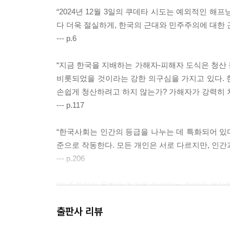
공과 사를 둘러싼 전쟁ㆍ270
“2024년 12월 3일의 쿠데타 시도는 예외적인 
복지가 선착순 서비스인가ㆍ276
다 더욱 절실하게, 한국의 근대와 민주주의에 대한 
금융과 투자가 사회보장을 대체한 시대ㆍ282
--- p.6
*깊이 읽기: 민주주의의 문화적 조건ㆍ288
“지금 한국을 지배하는 가해자-피해자 도식은 청산
비롯되었을 것이라는 강한 의구심을 가지고 있다. 
민주주의의 보편성 | 민주주의의 문화적 조건 (1): 헌
손쉽게 청산하려고 하지 않는가? 가해자가 강력히 
--- p.117
4부 언어의 규칙을 거부하는 사회
“한국사회는 인간의 등급을 나누는 데 특화되어 있다
‘반지성주의’ 사용 금지ㆍ316
준으로 작동한다. 모든 개인은 서로 다르지만, 인
‘정치적 올바름’은 쓸모없다ㆍ322
--- p.206
노동운동의 위기는 곧 민주주의의 위기다ㆍ328
문제는 문해력이 아니다ㆍ334
“민주주의의 문화적 조건을 이식하는 작업은 복잡한 
노키즈존과 일상의 무례함ㆍ340
하지 않기 때문이다. 한국에 이식된 것은 한국인이 생각
교권이 아니라 인간, 시민, 노동자의 권리다ㆍ346
출판사 리뷰
국에 ‘서구 문화’를 이식한다는 것은 결국 한국 문
우리 모두는 누군가의 불편이다ㆍ352
이다.”