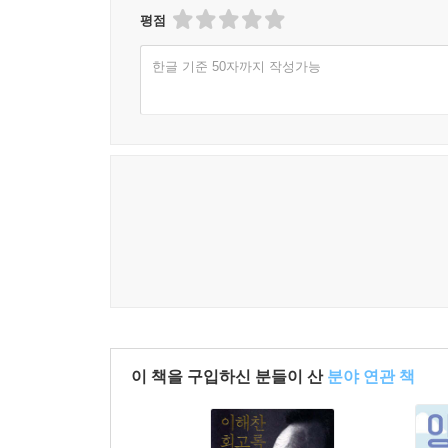
1부에서는 한국 대중문화 창작물을 지배하는 ‘복수
평점
완성하는 복수극이야말로 대다수 창작물의 주류 장
한글 기준 50자까지 작성가능
피해자 도식으로 환원한다는 점에 있다. 히어로는
이것은 일반적인 의미와 전혀 다른, 가해자의 고통
있는지, 가해자를 향한 관객의 분노를 얼마나 끌어낼
가해자-피해자 도식에 기초한 복수극은 단지 픽션의
저자는 이러한 관계 도식이 세월호 참사와 미투운
피해자라는 물리적 개인 사이의 관계로 환원되는 
처벌 요구가 빗발치고, 이때 폭력 뒤에 놓인 구조와
그러나 가해자-피해자 도식은 폭력의 문제에 상품
인간의 고통이 가진 고유성을 삭제하고, 가해자와 
상쇄를 통해 부채(죄)는 완전히 청산된 것처럼 보
이 책을 구입하신 분들이 산
분야 연관 책
이런 식으로 상품 교환의 논리는 심리적 등가교환의
오직 관객의 심리적 효과를 위한 수단으로 활용되
정도로 축소해버린다. 가해자에게 어떻게 고통을 줄