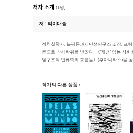
저자 소개
부채의 인류학 | 인간 경제 | 상품 교환과 비상품 교
(1명)
폭력과상품 교환의 논리 | 마치며: 청산 불가능한 
저 :
박이대승
2부 평등하지 않은 세상을 꿈꾸는 당신에게
정치철학자. 불평등과시민성연구소 소장. 프랑
괴롭힘이 노동의 정상적 조건이 되었을 때ㆍ122
문으로 박사학위를 받았다. 《‘개념’ 없는 사회
페미니즘 사냥에 어떻게 맞설 것인가?ㆍ128
탈구조적 인류학의 흐름들》(후마니타스)을 공
한국에 시민의 공동체가 존재하는가?ㆍ134
〈오징어 게임〉: 한국의 지옥도가 재현하는 세계 
공정과 능력주의는 고립된 수험생의 세계에서 태어
당신은 민주주의에 진정으로 동의하는가?ㆍ152
작가의 다른 상품
강자가 지배하는 이상한 사회ㆍ158
노동자의 죽음은 사고인가 폭력인가?ㆍ164
돈의 논리가 지배하는 자기파괴적 사회ㆍ170
평등하지 않은 세상을 꿈꾸는 당신에게ㆍ176
이민자는 노동력이 아니라 사람이다ㆍ182
‘외국인’이란 누구인가?ㆍ188