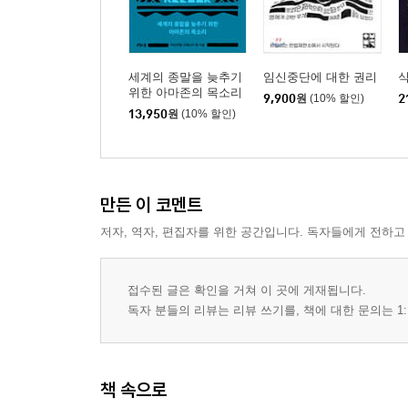
동성결혼을 반대하는 것은 가능한가?ㆍ194
공통된 것 없는 공동체의 모습ㆍ200
세계의 종말을 늦추기
임신중단에 대한 권리
*깊이 읽기: 민주주의의 순수하고 단순한 정의 206
위한 아마존의 목소리
9,900
원
(10% 할인)
2
13,950
원
(10% 할인)
민주주의란 무엇인가? | 평등의 원리 | 민주주의의 
3부 전진을 멈춘 민주주의
만든 이 코멘트
민주화 이후의 ‘역사’를 묻다ㆍ222
저자, 역자, 편집자를 위한 공간입니다. 독자들에게 전하고
〈이상한 변호사 우영우〉: 윤리적 인간이 될 수 있
재앙은 미래가 아니라 현재에서 온다ㆍ234
접수된 글은 확인을 거쳐 이 곳에 게재됩니다.
‘보통 사람’이라는 성역ㆍ240
독자 분들의 리뷰는 리뷰 쓰기를, 책에 대한 문의는 1:
민주주의의 진정한 적은 누구인가?ㆍ246
가족을 이뤄야 하는 이유는 무엇인가?ㆍ252
우리는 어떤 시대를 살고 있는가ㆍ258
책 속으로
〈매드 맥스〉부터 〈원피스〉까지: 다른 국가와 정