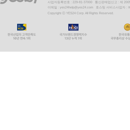
사업자등록번호 : 229-81-37000 통신판매업신고 : 제 200
공적 논의를 위한 토대 자체가 부재하는 것이다. 이뿐
이메일 : yes24help@yes24.com 호스팅 서비스사업자 :
외연은 과도하게 넓은 ‘갑질’, ‘남성 혐오’ 등 
Copyright ⓒ YES24 Corp. All Rights Reserved.
기초한 합리적 토론 자체를 거의 찾아볼 수 없다. 
반개념적 언어 자체를 두고 좋다 나쁘다 평가하
필요하고, 권력에 저항하는 대중운동은 반드시
존재하기에, 언어의 규칙이 부재하면 공동체 유지
언어생활 전체를 지배한다는 데 있다. 언어의 규
만드는 작업은 ‘권리 개념’에 관한 표준적 이해를
개념적 언어의 공간을 확장해야만 한다.
한국 민주주의의 비정상성: 내란 사태는 ‘어디에서’
마지막 5장에서는 12·3 내란 사태에 관한 직접
곧바로 저지당했고, 탄핵 이후 지금은 법적 처벌
민주주의를 방어하는 데 성공했다. 그러나 그 승리