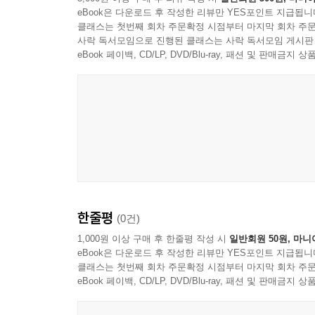
제3정당의 불가능성ㆍ478
eBook은 다운로드 후 작성한 리뷰만 YES포인트 지급됩니
저자는 전작 《‘개념’ 없는 사회를 위한 강의》 이
클래스는 첫번째 회차 주문확정 시점부터 마지막 회차 주문
*깊이 읽기: 극우와 반이성ㆍ484
현재를 바라보는 새로운 시각을 제시한다. ‘우리가
사락 독서모임으로 진행된 클래스는 사락 독서모임 게시판
직시하도록 이끈다. 애초 (박근혜와) 윤석열을 지
eBook 페이백, CD/LP, DVD/Blu-ray, 패션 및 판매금
극우의 기원 | 한국에도 극우가 존재하는가? | 반이성
대통령 탄핵이 보여주는 것은 한국 민주주의가 
세력을 척결한다고 해서 모든 것이 본래의 온전한 
나가는 말ㆍ501
초출 일람ㆍ509
책 제목인 ‘공통된 것 없는 공동체’란 합의된 
한국사회가 바로 이런 공동체에 해당한다고 분석한
해주는 실질적인 공통 요소가 부재한다는 것이다. 이
이 근본적인 문제를 명징하고도 구체적으로 보여주는 
한줄평
(0건)
문제로 해결하려 하는 경향(가해자-피해자 도식의 기
노골적으로 불평등을 지지하는 경향, (3) 민주주의
1,000원 이상 구매 후 한줄평 작성 시
일반회원 50원, 마니
eBook은 다운로드 후 작성한 리뷰만 YES포인트 지급됩니
언어의 부정확함, (5) 내란 사태를 기점으로 극명
클래스는 첫번째 회차 주문확정 시점부터 마지막 회차 주문
eBook 페이백, CD/LP, DVD/Blu-ray, 패션 및 판매금
복수극에 열광하는 사회: 가해자-피해자 도식이 묻지