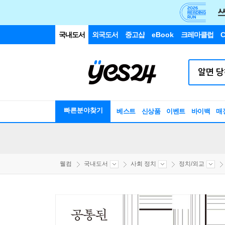
국내도서
외국도서
중고샵
eBook
크레마클럽
C
빠른분야찾기
베스트
신상품
이벤트
바이백
매
웰컴
국내도서
사회 정치
정치/외교