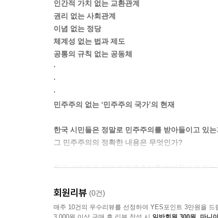
모두가 평등하게 막말하는 사회ㆍ358
인간적 가치 없는 교환관계
--- p.291
폭력을 왜 갑질이라 부르는가?ㆍ364
권리 없는 사회관계
누가 주권자인가?ㆍ370
이념 없는 정당
“개인이 해도 되는 것과 안 되는 것을 정하는 규칙
체계성 없는 법과 제도
를 구성한다. 그러나 한국사회의 행위 규칙은 권리의
*깊이 읽기: 개념에 맞서는 말ㆍ376
공통의 규칙 없는 공동체
다. 노동자의 파업할 권리보다 이른바 ‘시민의 불편
·
차별금지법 거부는 곧 헌법적 권리의 부정이라는 사
말의 개념적 사용 | 유동적 말: 반개념적 사용의 첫 
·
--- p.312~313
창조하는 기표 | 빈 기표와 적대 전선 | 마치며: 규
·
민주주의 없는 ‘민주주의 국가’의 현재
“윤석열의 쿠데타 시도는 어느 날 갑자기 마을에 나
5부 내란 사태 이전과 이후: 반이성과 비정상
윤석열을 지도자로 뽑은 것은 한국 시민들의 민주주
한국 시민들은 정말로 민주주의를 받아들이고 있는
력을 모두 척결한다고 해서 모든 것이 자동적으로 
대선 후보 윤석열: 이념 없는 정치의 암울한 결말ㆍ4
그 민주주의의 정확한 내용은 무엇인가?
뒤처리 전문 민주주의ㆍ448
--- p.441
어떻게 극우를 제거할 것인가?ㆍ454
한국 시민들은 정말로 민주주의를 받아들이고 있는가
윤석열은 한국의 트럼프가 아니다ㆍ460
외부 세력에 의해 위협받고 있고, 따라서 시민들이 
회원리뷰
한국 민주주의는 또 다른 내란을 막을 수 있는가?ㆍ4
역시 마찬가지다. 이재명 정부를 비롯해 ‘시민의 
(0건)
정교 분리를 다시 생각한다ㆍ472
그러한가?
매주 10건의 우수리뷰를 선정하여 YES포인트 3만원을 드
3,000원 이상 구매 후 리뷰 작성 시
일반회원 300원, 마니아