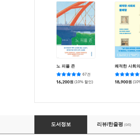
노 피플 존
쾌적한 사회의
67건
16,200
원
(10% 할인)
18,900
원
(10
공통된 것 없는 공동체
도서정보
리뷰/한줄평
(0/0)