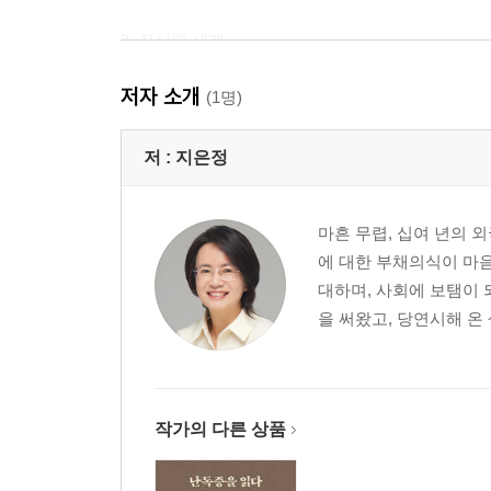
3. 질서의 세계
원래 하던 대로만 | 콜라, 커피 중독 | 알코올 중독 |
저자 소개
있는 것 | 불편은 감수하는 것 | 지그재그로 일 마무리 
(1명)
여행 갈 땐 베개 | 그를 움직이는 힘 | 스누피의 시간
저 :
지은정
4. 관계의 세계
스몰토크 | 자폐를 이해하는 사람과 스몰토크 | 말을 
마흔 무렵, 십여 년의 
식당 자리 | 반찬 먹어보기 | 나눠 먹는 법 | 눈을 
에 대한 부채의식이 마음
대하며, 사회에 보탬이 
5. 사랑과 일상의 세계
을 써왔고, 당연시해 온
그가 머무는 장면들 | 잠들기 레이스 | 지하철 화장실 
스누피의 도시락 | 귀여운 유치함 | 인터넷 선무당 | 
2부. 그와 닿아있는 세계
작가의 다른 상품
1. 어린 시절