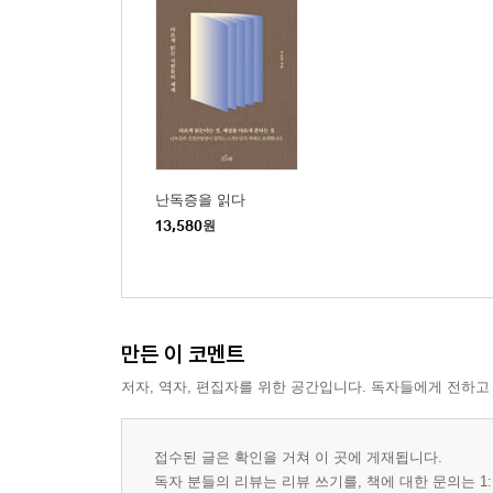
말하지 못했다 | 어떤 표정을 지어야 해? | 숫자엔 
2. 그의 가족
허허허 시아버지 | 거기 날씨는 어때? | 이사, 그리고
3. 나와 우리 가족
엄마 저 ADHD 확실해요 | 지금 제가 자폐라는 거예요
난독증을 읽다
13,580
원
3부. 변화의 세계
1. 검사에 들어가며
커피와 도파민의 일상
만든 이 코멘트
2. 검사 중
저자, 역자, 편집자를 위한 공간입니다. 독자들에게 전하고
정신과 상담실에서 | 설문지와 뇌 검사
접수된 글은 확인을 거쳐 이 곳에 게재됩니다.
3. 검사 후
독자 분들의 리뷰는 리뷰 쓰기를, 책에 대한 문의는 1:
갈색 무지 봉지 | 피리 부는 아저씨 | 초록 알약