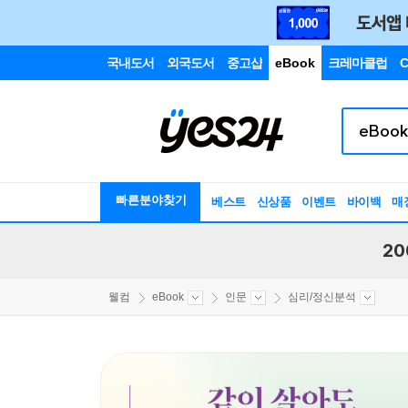
국내도서
외국도서
중고샵
eBook
크레마클럽
C
빠른분야찾기
베스트
신상품
이벤트
바이백
매
20
웰컴
eBook
인문
심리/정신분석