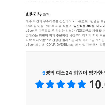
신경다양성 관점과 특징들로 이해하도록 돕는다.
회원리뷰
해외에는 신경다양성을 다룬 대중서가 많지만, 국내
(5건)
책들이 많이 나오면서, 이해의 폭이 넓어지고 있다.
매주 10건의 우수리뷰를 선정하여 YES포인트 3만원을 드
3,000원 이상 구매 후 리뷰 작성 시
일반회원 300원, 마니아
수용성도 높아지고, 가족과 사회적 관계에서도 이
eBook은 다운로드 후 작성한 리뷰만 YES포인트 지급됩니
이야기가 더 많아져야 한다. 이 책은 반려자의 시선
클래스는 첫번째 회차 주문확정 시점부터 마지막 회차 주문
아닌 ‘신경학적 특징’으로 재정의해 이야기한다. 이
사락 독서모임으로 진행된 클래스는 사락 독서모임 게시판
인식과 사고로 예측 가능성과 논리적 접근의 이유를
eBook 페이백, CD/LP, DVD/Blu-ray, 패션 및 판매금
함께 사는 가족(특히 배우자)이라면, 특히 불안, 
이해하지 못해 쉽게 상대를 비난하게 되거나, 부부
신경학적 특징에서 비롯된 것은 아닌지 함께 고민해
5
명의 예스24 회원이 평가한
전환시킨다. 특히, 자폐, ADHD 등의 성향이 있
10.
힌트를 얻을 수 있다.
한 사람의 성격과 신념은 교육, 환경, 관계 속에서
우리는 모두 서로 다른 ‘밀도’를 가진 존재가 된다.