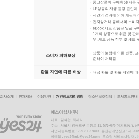
중고상품이 구매확정(자동 
LP상품의 재생 불량 원인이 기
시간의 경과에 의해 재판매가
전자상거래 등에서의 소비자
eBook 세트 상품은 일괄 
1개의 상품으로 취급 및 판매
우, 세트 상품 전부 및 세트
상품의 불량에 의한 반품, 교
소비자 피해보상
준하여 처리됨
환불 지연에 따른 배상
대금 환불 및 환불 지연에 
회사소개
인재채용
이용약관
개인정보처리방침
청소년보호정책
도서홍보안내
대표 : 김석환, 최세라
주소 : 서울시 영등포구 은행로 11, 5층~6층(여의도동,일신
사업자등록번호 : 229-81-37000 통신판매업신고 : 제 200
이메일 : yes24help@yes24.com 호스팅 서비스사업자 :