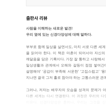
4. 흔들렸기에 알게 된 것들
출판사 리뷰
스누피의 정체성 | 도움과 의존의 경계 - 그는 자폐
사람을 이해하는 새로운 발견!
4부. 스펙트럼의 세계
우리 옆에 있는 신경다양성에 대해 말하다.
1. 선 위의 점이 아니다
부부로 함께 일상을 살면서도, 마치 서로 다른 세계
2. 내 안의 스누피
을 읽어야 한다. 이 책은 마흔이 되어서야 자신의 
3. 물결에 파동을
깨달음을 담은 기록이다. 가장 잘 통하고 사랑해서 
일상생활과 관계에서 오해와 갈등이 점점 쌓여간다. 
나오며: 맞닿은 두 개의 조각
설명해야’ ‘공감이 부족해 서운한’ ‘고집스럽고’ 
감사의 글
지나면 결국 그저 홀로 참아야 하는 고통스러운 관계
참고 문헌
그러나, 저자는 배우자의 모습을 성격의 문제가 아
다른 세계는 다시 연결된다. 이 과정은 우리의 
이유다. 신경다양성은 흔하나, 우리는 그것을 신