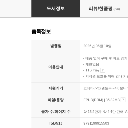
같이 살아도 서로 다른 세계를 산다면
도서정보
리뷰/한줄평
(5/0)
품목정보
발행일
2026년 06월 10일
배송 없이 구매 후 바로 읽
제한없음
이용안내
TTS 가능
저작권 보호를 위해 인쇄 기
지원기기
크레마 /PC(윈도우 - 4K 모
파일/용량
EPUB(DRM) | 35.82MB
글자 수/페이지 수
약 13.5만자, 약 4.4만 단어, 
ISBN13
9791199915503