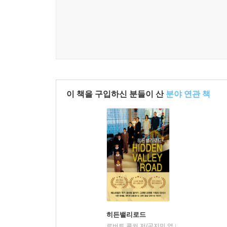
이 책을 구입하신 분들이 산
분야 연관 책
히든밸리로드
로버트 콜커 저/공지민 역
다섯수레
|