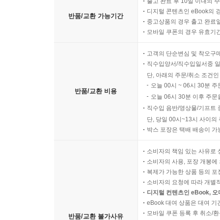
출고 완료 후 10일 이내의 
디지털 콘텐츠인 eBook의 
반품/교환 가능기간
중고상품의 경우 출고 완료일
모바일 쿠폰의 경우 유효기간(
고객의 단순변심 및 착오구
직수입양서/직수입일서중 일
단, 아래의 주문/취소 조건인
오늘 00시 ~ 06시 30분 
반품/교환 비용
오늘 06시 30분 이후 주문
직수입 음반/영상물/기프트 
단, 당일 00시~13시 사이
박스 포장은 택배 배송이 가
소비자의 책임 있는 사유로 
소비자의 사용, 포장 개봉에 
복제가 가능한 상품 등의 포장을 
소비자의 요청에 따라 개별
디지털 컨텐츠인 eBook, 
eBook 대여 상품은 대여 기
모바일 쿠폰 등록 후 취소/환
반품/교환 불가사유