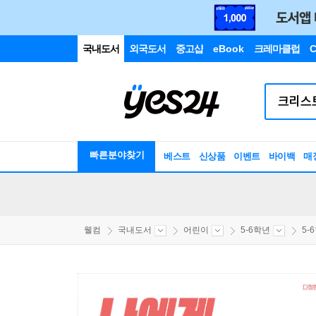
국내도서
외국도서
중고샵
eBook
크레마클럽
C
빠른분야찾기
베스트
신상품
이벤트
바이백
매
웰컴
국내도서
어린이
5-6학년
5-