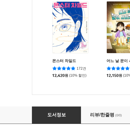
몬스터 차일드
어느 날 문이
172건
12,420
원
(10% 할인)
12,150
원
(10
나에게 다정해지는 시간
도서정보
리뷰/한줄평
(0/0)