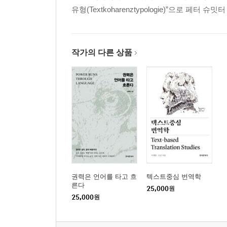
유형(Textkoharenztypologie)”으로 페터 슈밋터
17. 미묘한 구별 짓기
18. 쟁점 전환하기
19. 상위 논점으로 일반화하여 공격하기
20. 인정되지 않는 것 인정하기
작가의 다른 상품
21. 궤변에는 궤변으로 응수하기
22. 상대의 논거를 순환 논증으로 몰아가기
23. 상대의 발언을 과장으로 유도하기
24. 억지 결론 끌어내기
25. 예외 하나로 일반법칙 뒤집기
26. 상대 논거를 역이용하기
27. 상대의 분노를 이용해 공격하기
28. 청중을 겨냥해 웃음주기
29. 화제 돌리기
권력은 언어를 타고 흐
텍스트중심 번역학
30. 권위 빌려 설득하기
른다
25,000
원
31. 겸손한 척하기
25,000
원
32. 상대 주장을 혐오 범주에 몰아넣기
33. 이론과 현실의 괴리 주장하기