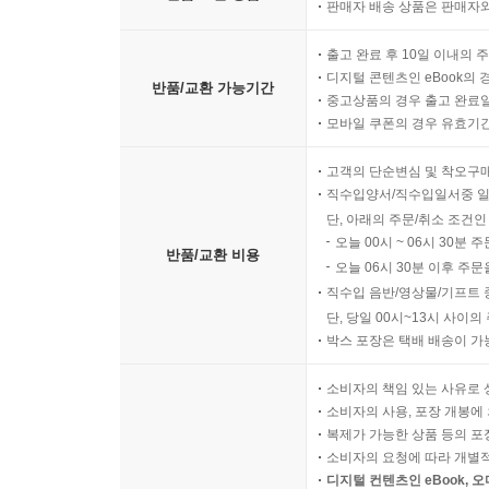
판매자 배송 상품은 판매자와
출고 완료 후 10일 이내의 
디지털 콘텐츠인 eBook의 
반품/교환 가능기간
중고상품의 경우 출고 완료일
모바일 쿠폰의 경우 유효기간(
고객의 단순변심 및 착오구
직수입양서/직수입일서중 일
단, 아래의 주문/취소 조건인
오늘 00시 ~ 06시 30분 
반품/교환 비용
오늘 06시 30분 이후 주문
직수입 음반/영상물/기프트 
단, 당일 00시~13시 사이
박스 포장은 택배 배송이 가
소비자의 책임 있는 사유로 
소비자의 사용, 포장 개봉에 
복제가 가능한 상품 등의 포장을 
소비자의 요청에 따라 개별
디지털 컨텐츠인 eBook, 