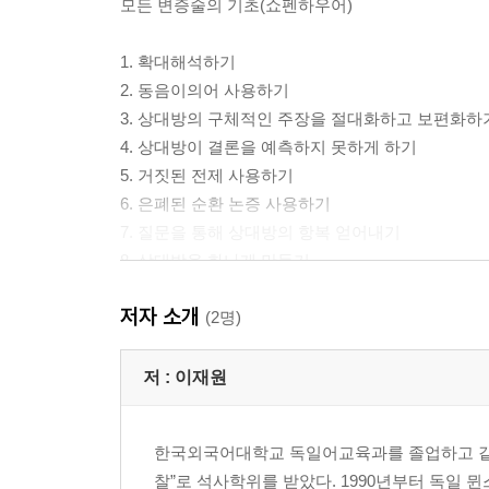
모든 변증술의 기초(쇼펜하우어)
​1. 확대해석하기
2. 동음이의어 사용하기
3. 상대방의 구체적인 주장을 절대화하고 보편화하
4. 상대방이 결론을 예측하지 못하게 하기
5. 거짓된 전제 사용하기
6. 은폐된 순환 논증 사용하기
7. 질문을 통해 상대방의 항복 얻어내기
8. 상대방을 화나게 만들기
9. 중구난방식으로 질문을 던지기
저자 소개
10. 역발상으로 상대방 의표 찌르기
(2명)
11. 낱낱의 사실들에 대한 상대방의 시인을 보편적
12. 주장을 위한 유리한 비유 선택하기
저 :
이재원
13. 상반되는 명제를 동시에 제시하여 상대방을 궁
14. 뻔뻔스런 태도를 취하기
한국외국어대학교 독일어교육과를 졸업하고 같은
15. 역설 사용하기
찰”로 석사학위를 받았다. 1990년부터 독일 
16. 상대의 양보에 근거한 논증하기