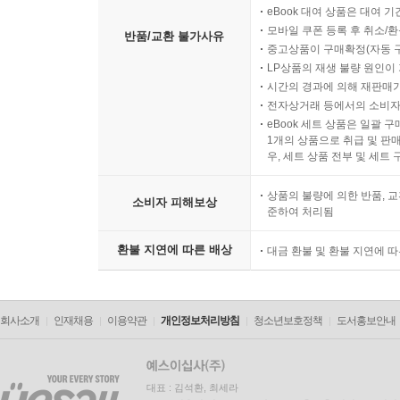
eBook 대여 상품은 대여 기
모바일 쿠폰 등록 후 취소/환
반품/교환 불가사유
중고상품이 구매확정(자동 
LP상품의 재생 불량 원인이 기
시간의 경과에 의해 재판매가
전자상거래 등에서의 소비자
eBook 세트 상품은 일괄 
1개의 상품으로 취급 및 판매
우, 세트 상품 전부 및 세트
상품의 불량에 의한 반품, 교
소비자 피해보상
준하여 처리됨
환불 지연에 따른 배상
대금 환불 및 환불 지연에 
회사소개
인재채용
이용약관
개인정보처리방침
청소년보호정책
도서홍보안내
대표 : 김석환, 최세라