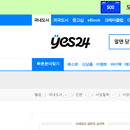
국내도서
외국도서
중고샵
eBook
크레마클럽
C
빠른분야찾기
베스트
신상품
이벤트
바이백
매
웰컴
국내도서
인문
서양철학
서양