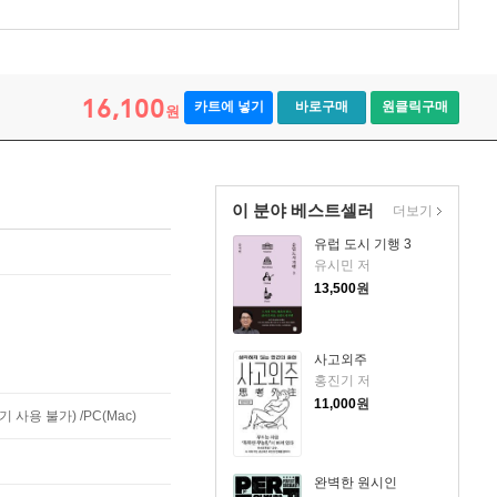
16,100
카트에 넣기
바로구매
원클릭구매
원
이 분야 베스트셀러
더보기
유럽 도시 기행 3
유시민 저
13,500
원
사고외주
홍진기 저
11,000
원
사용 불가) /PC(Mac)
완벽한 원시인