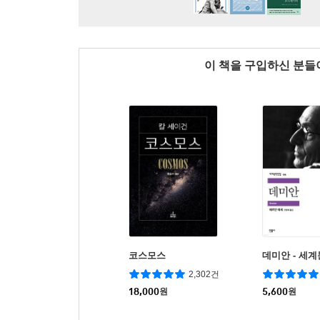
이 책을 구입하신 분
코스모스
데미안 - 세계
2,302건
18,000
원
5,600
원