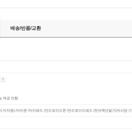
배송/반품/교환
기
능 제공 안함
니터 미지원) /아이폰 /아이패드 /안드로이드폰 /안드로이드패드 /전자책단말기(저사양 기기 