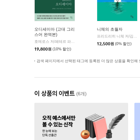
오디세이아 (고대 그리
니체의 초월자
스어 완역본)
프리드리히 니체 저/김철 편역
호메로스 저/페테르 파울 루벤스 그림/박문재 역
현대지성
|
12,500
원
(0% 할인)
19,800
원
(10% 할인)
검색 페이지에서 선택된 태그에 등록된 더 많은 상품을 확인해 
이 상품의 이벤트
(6개)