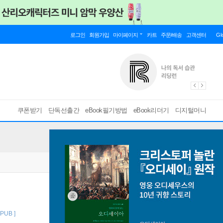
로그인
회원가입
마이페이지
카트
주문/배송
고객센터
Gl
쿠폰받기
단독선출간
eBook필기방법
eBook리더기
디지털머니
EPUB ]