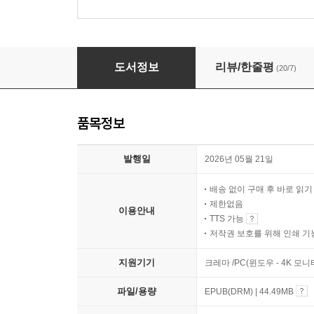
너무 진지하게 여기진 말아요
도서정보
리뷰/한줄평
(20/7)
품목정보
발행일
2026년 05월 21일
배송 없이 구매 후 바로 읽
제한없음
이용안내
TTS 가능
저작권 보호를 위해 인쇄 기
지원기기
크레마 /PC(윈도우 - 4K 모
파일/용량
EPUB(DRM) | 44.49MB