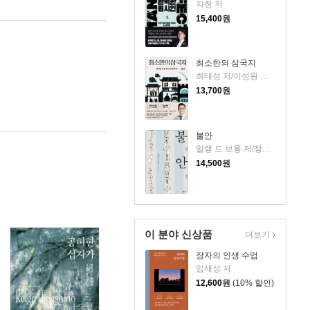
자청 저
15,400
원
최소한의 삼국지
최태성 저/이성원 감수
13,700
원
불안
알랭 드 보통 저/정영목 역
14,500
원
이 분야 신상품
더보기
장자의 인생 수업
임재성 저
12,600
원
(10% 할인)