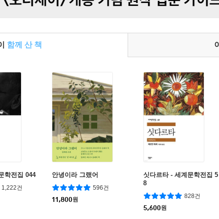
들이
함께 산 책
문학전집 044
안녕이라 그랬어
싯다르타 - 세계문학전집 5
8
1,222건
596건
828건
11,800
원
5,600
원