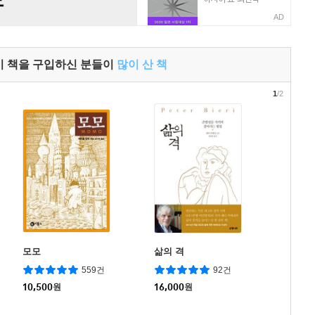
AD
이 책을 구입하신 분들이
많이 산 책
1
/2
모모
삶의 격
559건
92건
10,500
원
16,000
원