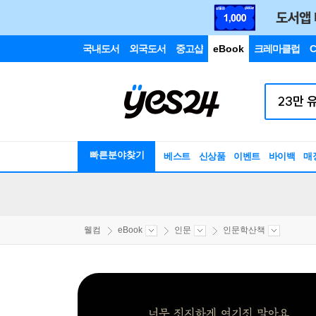
국내도서
외국도서
중고샵
eBook
크레마클럽
C
빠른분야찾기
베스트
신상품
이벤트
바이백
매
웰컴
eBook
인문
인문학산책