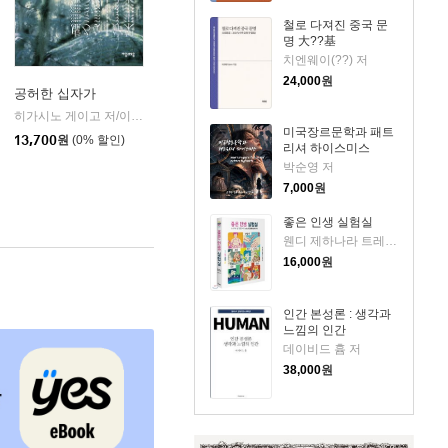
철로 다져진 중국 문
명 大??基
치엔웨이(??) 저
24,000
원
공허한 십자가
k)
히가시노 게이고 저/이선희 역
자음과모음
|
미국장르문학과 패트
13,700
원
(0% 할인)
리셔 하이스미스
박순영 저
7,000
원
좋은 인생 실험실
웬디 제하나라 트레메인 저/황근하 역
16,000
원
인간 본성론 : 생각과
느낌의 인간
데이비드 흄 저
38,000
원