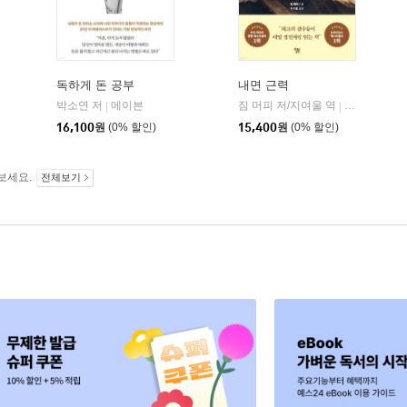
독하게 돈 공부
내면 근력
히읏
박소연 저
메이븐
짐 머피 저/지여울 역
윌북(willboo
|
|
|
16,100
원
(0% 할인)
15,400
원
(0% 할인)
보세요.
전체보기