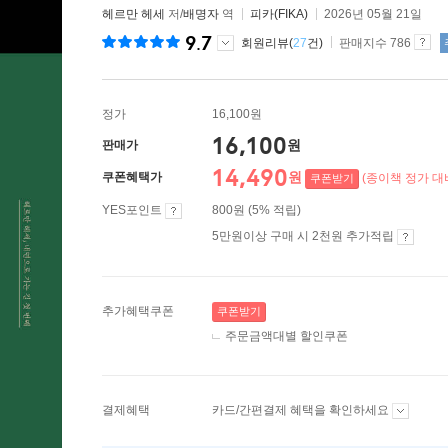
헤르만 헤세
저/
배명자
역
피카(FIKA)
2026년 05월 21일
9.7
회원리뷰(
27
건)
판매지수 786
정가
16,100원
16,100
원
판매가
14,490
원
쿠폰혜택가
(종이책 정가 대비
쿠폰받기
YES포인트
800원 (5% 적립)
5만원이상 구매 시 2천원 추가적립
추가혜택쿠폰
쿠폰받기
주문금액대별 할인쿠폰
결제혜택
카드/간편결제 혜택을 확인하세요