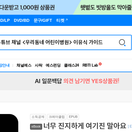
D/LP
DVD/BD
문구
/GIFT
티켓
독서유형검사
장안내
채널예스
사락
예스펀딩
클래스24
RBTI Lab
독서유형검사
AI 일문백답
의견 남기면 YES상품권!
소득공제
크레마클럽
EPUB
너무 진지하게 여기진 말아요
[ 
eBook