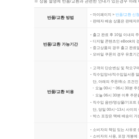
※ 상품 설명에 반품/교환과 관련한 안내가 있는경우 아래 
마이페이지 >
반품/교환 신청
반품/교환 방법
판매자 배송 상품은 판매자와
출고 완료 후 10일 이내의 
디지털 콘텐츠인 eBook의 
반품/교환 가능기간
중고상품의 경우 출고 완료일
모바일 쿠폰의 경우 유효기간(
고객의 단순변심 및 착오구
직수입양서/직수입일서중 일
단, 아래의 주문/취소 조건인
오늘 00시 ~ 06시 30분 
반품/교환 비용
오늘 06시 30분 이후 주문
직수입 음반/영상물/기프트 
단, 당일 00시~13시 사이
박스 포장은 택배 배송이 가
소비자의 책임 있는 사유로 
소비자의 사용, 포장 개봉에 