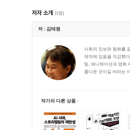
저자 소개
3. 원천스토리 개발 단계의 AI 스토리텔링 · 143
(1명)
‘4막-24블록 원천스토리 개발 단계’에서의 도전과제 ·
저 :
김태원
‘4막-24블록 원천스토리 개발 단계’의 AI 활용 TIP · 
사회의 진보와 평화를 
4. 콘텐츠스토리 개발 단계의 AI 스토리텔링 · 193
제작에 있음을 직감했다.
팅, 애니메이션과 영화 
‘콘텐츠스토리 개발 단계’의 도전과제 · 197
름다운 곳이길 바라는 마
‘콘텐츠스토리 개발 단계’에서의 AI 활용 TIP · 211
5. ‘AI의 세상’은 우리에게 무엇을 선물할까? · 237
작가의 다른 상품
맺음말: [클로드]와 함께 만든 ‘유종의 미’ · 240
AI와 함께 창작하는 새로운 풍경들(클로드) · 246
인간 창작자, 여전히 그리고 더욱 중요한 이유(클로드) 