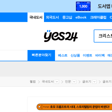
국내도서
외국도서
중고샵
eBook
크레마클럽
C
빠른분야찾기
베스트
신상품
이벤트
바이백
매
웰컴
국내도서
인문
글쓰기
글쓰기