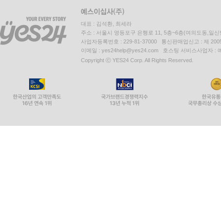
대표 : 김석환, 최세라
주소 : 서울시 영등포구 은행로 11, 5층~6층(여의도동,일신
사업자등록번호 : 229-81-37000 통신판매업신고 : 제 200
이메일 : yes24help@yes24.com 호스팅 서비스사업자 :
Copyright ⓒ YES24 Corp. All Rights Reserved.