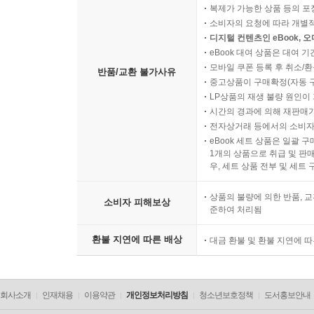
복제가 가능한 상품 등의 포장을 
소비자의 요청에 따라 개별
디지털 컨텐츠인 eBook, 
eBook 대여 상품은 대여 기
모바일 쿠폰 등록 후 취소/환
반품/교환 불가사유
중고상품이 구매확정(자동 
LP상품의 재생 불량 원인이 기
시간의 경과에 의해 재판매가
전자상거래 등에서의 소비자
eBook 세트 상품은 일괄 
1개의 상품으로 취급 및 판매
우, 세트 상품 전부 및 세트
상품의 불량에 의한 반품, 교
소비자 피해보상
준하여 처리됨
환불 지연에 따른 배상
대금 환불 및 환불 지연에 
회사소개
인재채용
이용약관
개인정보처리방침
청소년보호정책
도서홍보안내