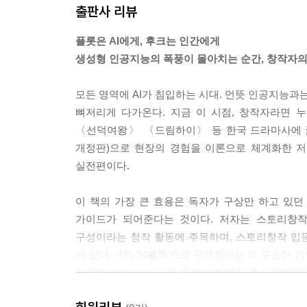
출판사 리뷰
그러나 나의 경험에 따르면, 한 가지는 말할 수 있다
례이다. 내가 스크립트를 읽으면서 눈물을 펑펑 흘렸
플롯은 AI에게, 후크는 인간에게
면 서 눈물을 흘렸다. 대개 이런 경우라면 대박의 
생성형 인공지능의 폭풍이 몰아치는 순간, 창작자
라고 생각하지만, 이 사례는 스토리 콘셉트가 왜 
각해 볼 기회가 되었다.
모든 영역에 AI가 침입하는 시대. 언뜻 인공지능과
--- 「4장」 중에서
뼈저리게 다가온다. 지금 이 시점, 창작자라면
〈선덕여왕〉 〈드림하이〉 등 한국 드라마사에 굵직
‘망설이는 1년’이 누군가에게는 ‘압도적 우위의 1년
개정판)으로 현장의 경험을 이론으로 체계화한 저자이
보라. 실패를 두려워하지 마라. 시행착오 자체가 귀
실전편이다.
--- 「5장」 중에서
이 책의 가장 큰 효용은 독자가 구상만 하고 있
가이드가 되어준다는 것이다. 저자는 스토리창
구성이라는 창작 활동에 주목하며, 스토리창작 입
바 있다. ‘4막-24블록’으로 구체화되는 이 구조화
시연해 보인다. 실제로 창작자의 가장 큰 난관이었
광경이다. 그리고 브레인스토밍·콘셉트 개발, 원천