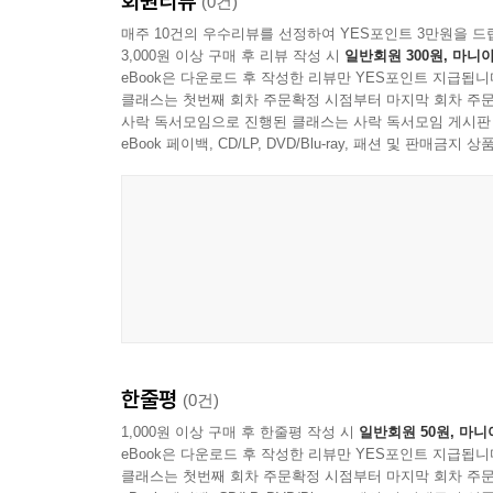
회원리뷰
AI의 이용 방법을 제공한다.
(0건)
매주 10건의 우수리뷰를 선정하여 YES포인트 3만원을 드
3,000원 이상 구매 후 리뷰 작성 시
일반회원 300원, 마니아
이 조합이 작동하는 데는 이유가 있다. 저자가 책
eBook은 다운로드 후 작성한 리뷰만 YES포인트 지급됩니
잘 짜여진 스토리”를 만드는 일, 즉 설계와 논리의
클래스는 첫번째 회차 주문확정 시점부터 마지막 회차 주문
레시피가 주어지면, AI는 그 틀 안에서 빠르고 정
사락 독서모임으로 진행된 클래스는 사락 독서모임 게시판
따라온다는 점이다. AI가 감정을 ‘이해’해서가 아
eBook 페이백, CD/LP, DVD/Blu-ray, 패션 및 판매금
편의가 아니라 구조적으로 궁합이 맞는 조합인 셈이
독자는 저자의 개발 시연을 되짚어 걸으며, 이런 의문
대체 어디에 남아 있을까? 저자의 답은 이렇다. A
한다. 그리고, 서사 창작자를 창작으로 이끄는 동
아직까지는 인간의 영역이다. 쉽게 말해 ‘왜 쓰는가?
인간의 일이라는 이야기다.
한줄평
(0건)
그러면서도 오늘날 창작자들의 가슴을 짓누르는 질문이 있
작품이라고 말할 수 있을까?” 어려운 질문이지만, 
1,000원 이상 구매 후 한줄평 작성 시
일반회원 50원, 마니
eBook은 다운로드 후 작성한 리뷰만 YES포인트 지급됩니
물러나기 일쑤다.” 즉 AI가 내놓는 결과물이 놀
클래스는 첫번째 회차 주문확정 시점부터 마지막 회차 주문
딜레마에 어정쩡한 태도로 주저앉는 자신의 마음을 고