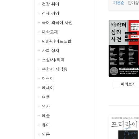
기본순
판매량
건강 취미
경제 경영
국어 외국어 사전
대학교재
만화/라이트노벨
사회 정치
소설/시/희곡
수험서 자격증
어린이
미리보기
에세이
여행
역사
예술
유아
인문