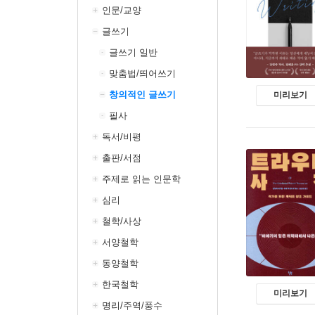
인문/교양
글쓰기
글쓰기 일반
맞춤법/띄어쓰기
창의적인 글쓰기
미리보기
필사
독서/비평
출판/서점
주제로 읽는 인문학
심리
철학/사상
서양철학
동양철학
한국철학
미리보기
명리/주역/풍수