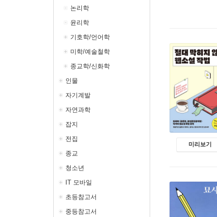
논리학
윤리학
기호학/언어학
미학/예술철학
종교학/신화학
인물
자기계발
자연과학
잡지
전집
미리보기
종교
청소년
IT 모바일
초등참고서
중등참고서