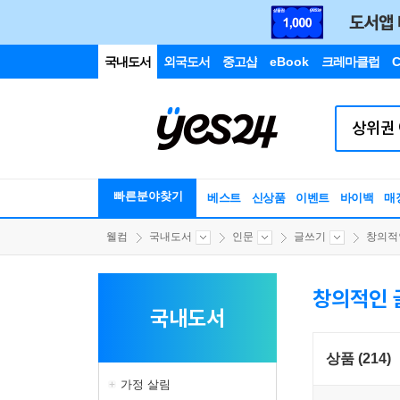
국내도서
외국도서
중고샵
eBook
크레마클럽
C
빠른분야찾기
베스트
신상품
이벤트
바이백
매
웰컴
국내도서
인문
글쓰기
창의적인
창의적인 
국내도서
상품 (214)
가정 살림