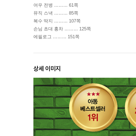
여우 전병 ……… 61쪽
뮤직 스낵 ……… 85쪽
복수 딱지 ……… 107쪽
손님 초대 홍차 ……… 125쪽
에필로그 ……… 151쪽
상세 이미지