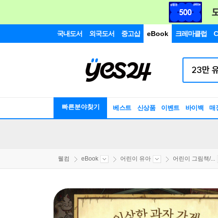
국내도서
외국도서
중고샵
eBook
크레마클럽
C
빠른분야찾기
베스트
신상품
이벤트
바이백
매
웰컴
eBook
어린이 유아
어린이 그림책/...