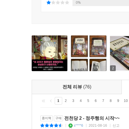
0%
2
전체 리뷰
(76)
1
2
3
4
5
6
7
8
9
10
전천당 2 - 정주행의 시작~~
종이책
구매
s****6
2021-08-16
신고
|
|
|