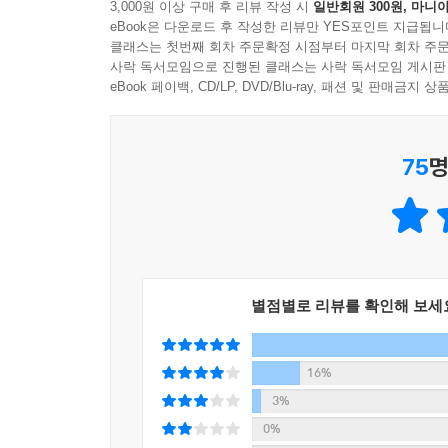
3,000원 이상 구매 후 리뷰 작성 시
일반회원 300원, 마니아
뒷내용이 궁금하여 멈추지 않을 정도로 재미있게 읽
eBook은 다운로드 후 작성한 리뷰만 YES포인트 지급됩니
클래스는 첫번째 회차 주문확정 시점부터 마지막 회차 주문
『이상한 과자 가게 전천당』은 재미와 흥미, 그
사락 독서모임으로 진행된 클래스는 사락 독서모임 게시판
결말은 상당히 달라진다. 내가 바라는 행운, 그
eBook 페이백, CD/LP, DVD/Blu-ray, 패션 및 판매금
생각할 거리를 건넨다.
75
명
별점별로 리뷰를 확인해 보세
16%
3%
0%