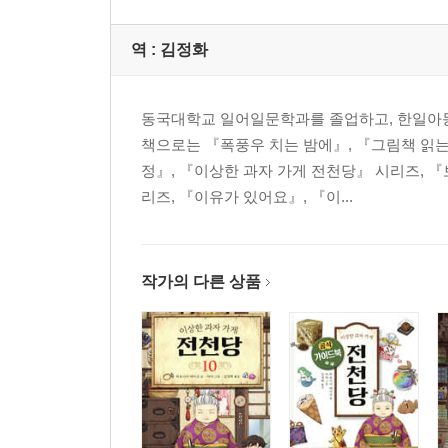
역 :
김정화
동국대학교 일어일문학과를 졸업하고, 한일아동
책으로는 『폭풍우 치는 밤에』, 『그림책 읽는
정』, 『이상한 과자 가게 전천당』 시리즈, 『
리즈, 『이유가 있어요』, 『이...
작가의 다른 상품