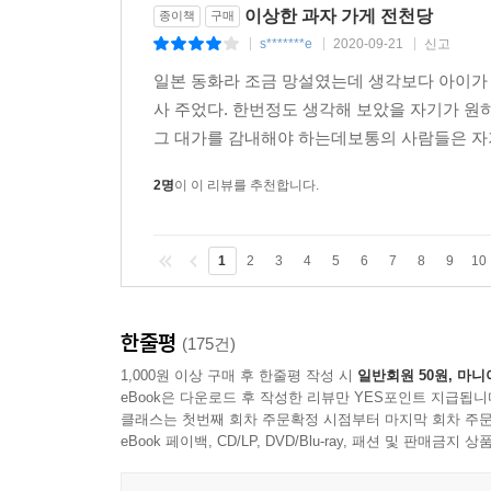
이상한 과자 가게 전천당
종이책
구매
s*******e
2020-09-21
신고
|
|
|
일본 동화라 조금 망설였는데 생각보다 아이가
사 주었다. 한번정도 생각해 보았을 자기가 원
그 대가를 감내해야 하는데보통의 사람들은 자기
2명
이 이 리뷰를 추천합니다.
1
2
3
4
5
6
7
8
9
10
한줄평
(175건)
1,000원 이상 구매 후 한줄평 작성 시
일반회원 50원, 마니
eBook은 다운로드 후 작성한 리뷰만 YES포인트 지급됩니
클래스는 첫번째 회차 주문확정 시점부터 마지막 회차 주문
eBook 페이백, CD/LP, DVD/Blu-ray, 패션 및 판매금