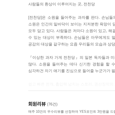
사람들의 환상이 이루어지는 곳, 전천당
[전천당]은 소원을 들어주는 과자를 판다. 손님
소원은 인간의 밑바닥이 보이는 지저분한 욕망이 담겨
모두 담고 있다. 사람들은 저마다 소원이 있고, 
수 있는 대상이 부족하다. 손님들은 아무에게도 말
공감의 대상을 갈구하는 요즘 우리들의 모습과 상당
『이상한 과자 가게 전천당』의 일본 독자들과 미리
많다. 소원을 들어주는 데다 신기한 경험을 할 
심각하건 자기 얘기를 진심으로 들어줄 누군가가 필
쉽고 빠른 전개, 흡입력 넘치는 스토리, 권선징악의
『이상한 과자 가게 전천당』은 문장 호흡이 짧고
회원리뷰
흡입력이 강해 단숨에 읽어 내려간다. 몰입도가 
(76건)
갖고 있는 이야기의 힘은 독서력이 부족한 아이들에
매주 10건의 우수리뷰를 선정하여 YES포인트 3만원을 드