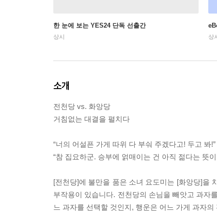
한 눈에 보는 YES24 단독 선출간
e
상시
상
소개
전천당 vs. 화앙당
거침없는 대결을 펼치다
“너의 어설픈 가게 따위 다 부숴 주겠다고! 두고 봐!”
“참 집요하군. 승부에 얽매이는 건 아직 젊다는 뜻이
[전천당]에 불만을 품은 소녀 요도미는 [화앙당]
부작용이 있습니다. 전천당의 손님을 빼앗고 과자를
느 과자를 선택할 것인지, 행운은 어느 가게 과자의