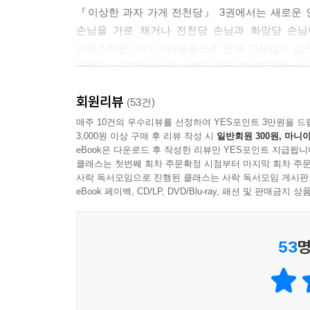
『이상한 과자 가게 전천당』 3권에서는 새로운 인
손님을 가로 채거나 전천당 손님과 화앙당 손님
의뭉스러운 이가 나타났음으로 인해 긴장감이 감돈다
전천당』 3권에서부터 새롭고 더욱 흥미진진한 이
회원리뷰
■ 쉽고 빠른 전개, 흡입력 넘치는 스토리, 권선징
(53건)
매주 10건의 우수리뷰를 선정하여 YES포인트 3만원을 드
3,000원 이상 구매 후 리뷰 작성 시
일반회원 300원, 마니아
『이상한 과자 가게 전천당』은 문장 호흡이 짧고
eBook은 다운로드 후 작성한 리뷰만 YES포인트 지급됩니
흡입력이 강해 단숨에 읽어 내려간다. 몰입도가 
클래스는 첫번째 회차 주문확정 시점부터 마지막 회차 주문
갖고 있는 이야기의 힘은 독서력이 부족한 아이들에
사락 독서모임으로 진행된 클래스는 사락 독서모임 게시판
뒷내용이 궁금하여 멈추지 않을 정도로 재미있게 읽
eBook 페이백, CD/LP, DVD/Blu-ray, 패션 및 판매금
『이상한 과자 가게 전천당』은 재미와 흥미, 그
53
명
결말은 상당히 달라진다. 내가 바라는 행운, 그
생각할 거리를 건넨다.