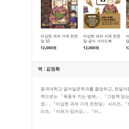
이상한 과자 가게 전천
이상한 과자 가게 전천
이
당 10
당 공식 가이드북
당
12,000
원
12,000
원
1
역 :
김정화
동국대학교 일어일문학과를 졸업하고, 한일아동
책으로는 『폭풍우 치는 밤에』, 『그림책 읽는
정』, 『이상한 과자 가게 전천당』 시리즈, 『
리즈, 『이유가 있어요』, 『이...