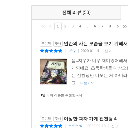
전체 리뷰
(53)
1
2
3
4
5
6
7
8
인간의 사는 모습을 보기 위해서
종이책
구매
s***y
2020-01-14
신고
|
|
|
음..지우가 너무 재미있어해서
게되네요..초등학생들 대상으로
는 전천당만 나오는 게 아니라 
그...
더보기
3명
이 이 리뷰를 추천합니다.
이상한 과자 가게 전천당 4
종이책
구매
t********6
2022-02-18
신고
|
|
|