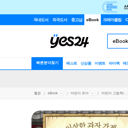
국내도서
외국도서
중고샵
eBook
크레마클럽
C
빠른분야찾기
베스트
신상품
이벤트
바이백
매
웰컴
eBook
어린이 유아
어린이 그림책/...