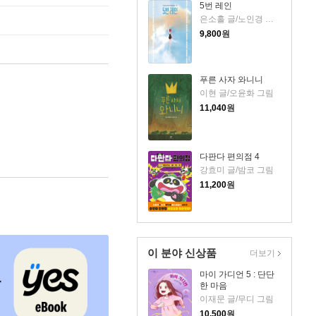
5번 레인
은소홀 글/노인경 그림
9,800
원
푸른 사자 와니니
이현 글/오윤화 그림
11,040
원
다판다 편의점 4
강효미 글/밤코 그림
11,200
원
이 분야 신상품
더보기
마이 가디언 5 : 단단
한 마음
이재문 글/무디 그림
10,500
원