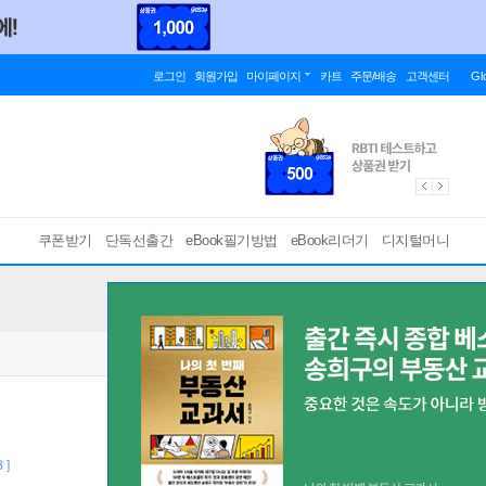
로그인
회원가입
마이페이지
카트
주문/배송
고객센터
Gl
쿠폰받기
단독선출간
eBook필기방법
eBook리더기
디지털머니
 ]