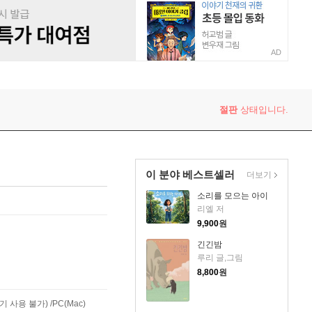
AD
절판
상태입니다.
이 분야 베스트셀러
더보기
소리를 모으는 아이
리엘 저
9,900
원
긴긴밤
루리 글,그림
8,800
원
사용 불가) /PC(Mac)