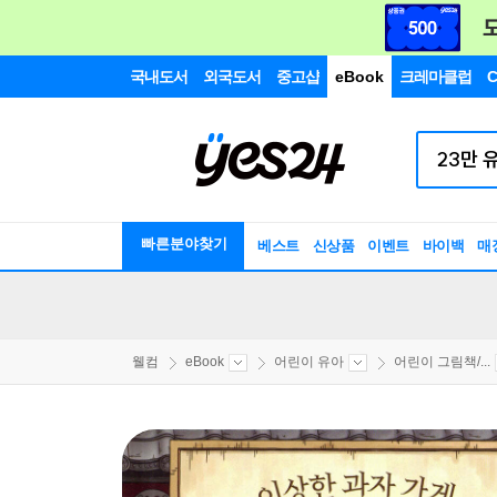
국내도서
외국도서
중고샵
eBook
크레마클럽
C
빠른분야찾기
베스트
신상품
이벤트
바이백
매
웰컴
eBook
어린이 유아
어린이 그림책/...