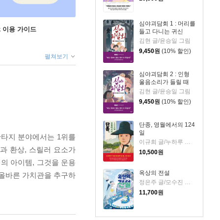
심야괴담회 1 : 머리를
ok 이용 가이드
들고 다니는 귀신
김현 글/윤승일 그림
9,450
원
(10% 할인)
펼쳐보기
심야괴담회 2 : 인형
울음소리가 들릴 때
김현 글/윤승일 그림
9,450
원
(10% 할인)
단종, 영월에서의 124
일
판타지 분야에서는 1위를
이규희 글/누하루 그림
과 환상, 스릴러 요소가
10,500
원
의 아이템, 그것을 운용
옥상의 전설
 올바른 가치관을 추구하
정은주 글/모수진 그림
11,700
원