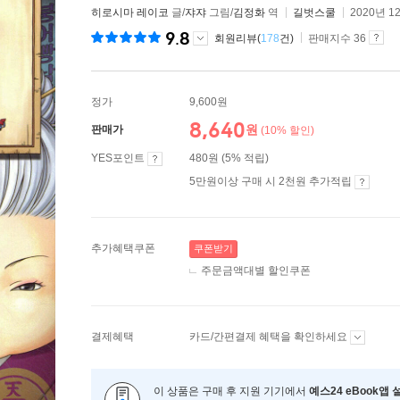
히로시마 레이코
글/
쟈쟈
그림/
김정화
역
길벗스쿨
2020년 1
9.8
회원리뷰(
178
건)
판매지수 36
정가
9,600원
8,640
원
판매가
(10% 할인)
YES포인트
480원 (5% 적립)
5만원이상 구매 시 2천원 추가적립
추가혜택쿠폰
쿠폰받기
주문금액대별 할인쿠폰
결제혜택
카드/간편결제 혜택을 확인하세요
이 상품은 구매 후 지원 기기에서
예스24 eBook앱