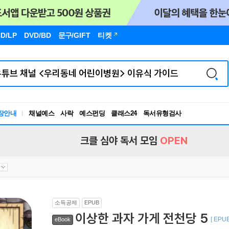
D/LP
DVD/BD
문구
/GIFT
티켓
장안내
채널예스
사락
예스펀딩
클래스24
독서유형검사
RBTI Lab
독서유형검사
크클 심야 독서 모임
OPEN
소득공제
EPUB
이상한 과자 가게 전천당 5
[ EPUB
eBook