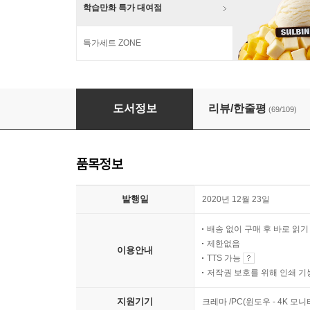
학습만화 특가 대여점
특가세트 ZONE
이상한 과자 가게 전천당 5
도서정보
리뷰/한줄평
(69/109)
품목정보
발행일
2020년 12월 23일
배송 없이 구매 후 바로 읽
제한없음
이용안내
TTS 가능
저작권 보호를 위해 인쇄 기
지원기기
크레마 /PC(윈도우 - 4K 모