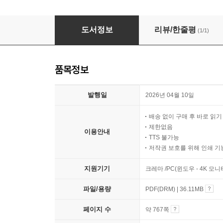
2026 EBS 유통관리사 2급 한권합격 테마별 이
도서정보
리뷰/한줄평
(1/1)
품목정보
발행일
2026년 04월 10일
배송 없이 구매 후 바로 읽
제한없음
이용안내
TTS 불가능
저작권 보호를 위해 인쇄 기
지원기기
크레마 /PC(윈도우 - 4K 모
파일/용량
PDF(DRM) | 36.11MB
페이지 수
약 767쪽