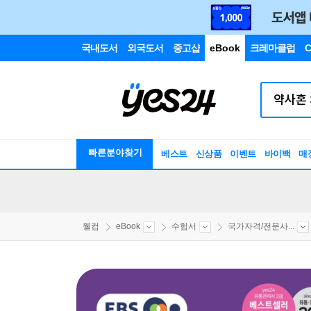
국내도서
외국도서
중고샵
eBook
크레마클럽
C
빠른분야찾기
베스트
신상품
이벤트
바이백
매
웰컴
eBook
수험서
국가자격/전문사...