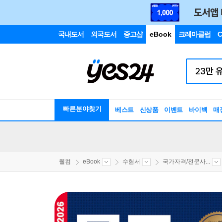
국내도서
외국도서
중고샵
eBook
크레마클럽
C
빠른분야찾기
베스트
신상품
이벤트
바이백
매
웰컴
eBook
수험서
국가자격/전문사...