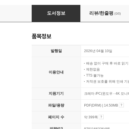
2026 물류관리사 물류관련법규
도서정보
리뷰/한줄평
(0/0)
품목정보
발행일
2026년 04월 10일
배송 없이 구매 후 바로 읽
제한없음
이용안내
TTS 불가능
저작권 보호를 위해 인쇄 기
지원기기
크레마 /PC(윈도우 - 4K 모
파일/용량
PDF(DRM) | 14.50MB
페이지 수
약 399쪽
ISBN13