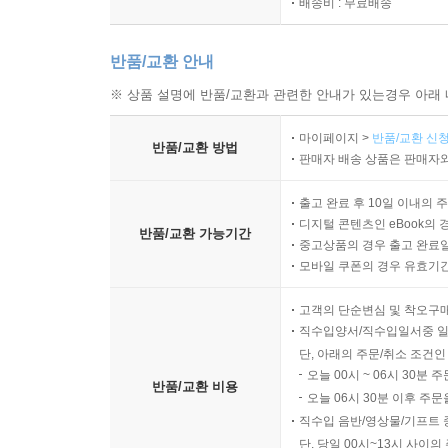
배송비 : 무료배송
반품/교환 안내
※ 상품 설명에 반품/교환과 관련한 안내가 있는경우 아래 
마이페이지 >
반품/교환 신청
반품/교환 방법
판매자 배송 상품은 판매자와
출고 완료 후 10일 이내의 
디지털 콘텐츠인 eBook의 
반품/교환 가능기간
중고상품의 경우 출고 완료일
모바일 쿠폰의 경우 유효기간(
고객의 단순변심 및 착오구
직수입양서/직수입일서중 일
단, 아래의 주문/취소 조건인
오늘 00시 ~ 06시 30분 
반품/교환 비용
오늘 06시 30분 이후 주문
직수입 음반/영상물/기프트 
단, 당일 00시~13시 사이