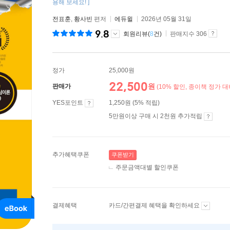
용해 보세요! ]
전표훈
,
황사빈
편저
에듀윌
2026년 05월 31일
9.8
회원리뷰(
8
건)
판매지수 306
정가
25,000원
22,500
원
판매가
(10% 할인, 종이책 정가 대
YES포인트
1,250원 (5% 적립)
5만원이상 구매 시 2천원 추가적립
추가혜택쿠폰
쿠폰받기
주문금액대별 할인쿠폰
결제혜택
카드/간편결제 혜택을 확인하세요