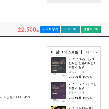
22,500
카트에 넣기
바로구매
원클릭구매
원
이 분야 베스트셀러
더보기
2026 이패스 배상책
임보험 및 근재보험의
이론과 실무
임경아 편저
24,300
원
(10% 할인)
2026 이패스 제3보험
이론과 실무
정한직 편저
사용 불가) /PC(Mac)
28,350
원
(10% 할인)
2026 시대에듀 투자