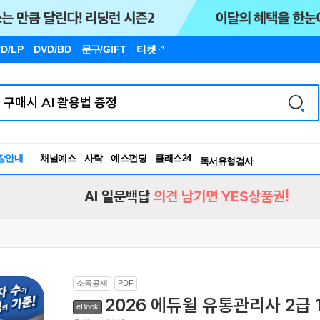
D/LP
DVD/BD
문구
/GIFT
티켓
장안내
채널예스
사락
예스펀딩
클래스24
독서유형검사
RBTI Lab
독서유형검사
AI 일문백답
의견 남기면 YES상품권!
소득공제
PDF
2026 에듀윌 유통관리사 2급
eBook