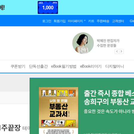
로그인
회원가입
마이페이지
카트
주문/배송
고객센터
Gl
쿠폰받기
단독선출간
eBook필기방법
eBook리더기
디지털머니
 1주끝장
테마별 적중기출 1000제
[ 스마트한 PDF 필기 기능을 사