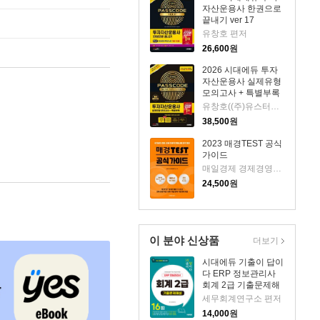
자산운용사 한권으로
끝내기 ver 17
유창호 편저
26,600
원
2026 시대에듀 투자
자산운용사 실제유형
모의고사 + 특별부록
PASSCODE
유창호((주)유스터디에듀) 저
Premium Plus ver
38,500
원
3.0
2023 매경TEST 공식
가이드
매일경제 경제경영연구소 저
24,500
원
이 분야 신상품
더보기
시대에듀 기출이 답이
다 ERP 정보관리사
회계 2급 기출문제해
설 16회
세무회계연구소 편저
14,000
원