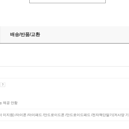
배송/반품/교환
기
능 제공 안함
니터 미지원) /아이폰 /아이패드 /안드로이드폰 /안드로이드패드 /전자책단말기(저사양 기기 