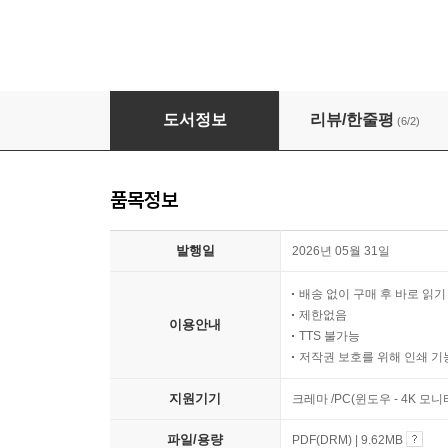
2026 에듀윌 유통관리사 2급 1주끝장
도서정보
리뷰/한줄평
(6/2)
품목정보
발행일
2026년 05월 31일
배송 없이 구매 후 바로 읽
제한없음
이용안내
TTS 불가능
저작권 보호를 위해 인쇄 기
지원기기
크레마 /PC(윈도우 - 4K 모
파일/용량
PDF(DRM) | 9.62MB