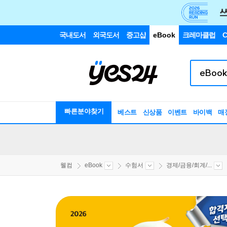
국내도서
외국도서
중고샵
eBook
크레마클럽
C
빠른분야찾기
베스트
신상품
이벤트
바이백
매
웰컴
eBook
수험서
경제/금융/회계/...