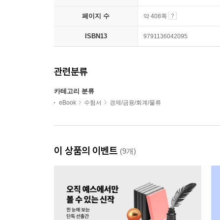
페이지 수
약 408쪽
ISBN13
9791136042095
관련분류
카테고리 분류
eBook
수험서
경제/금융/회계/물류
이 상품의 이벤트
(9개)