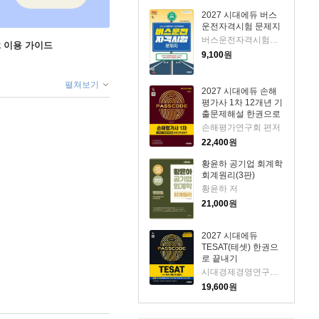
2027 시대에듀 버스
운전자격시험 문제지
버스운전자격시험편찬위원회 편저
ok 이용 가이드
9,100
원
펼쳐보기
2027 시대에듀 손해
평가사 1차 12개년 기
출문제해설 한권으로
끝내기
손해평가연구회 편저
22,400
원
황윤하 공기업 회계학
회계원리(3판)
황윤하 저
21,000
원
2027 시대에듀
TESAT(테셋) 한권으
로 끝내기
시대경제경영연구소 편저
19,600
원