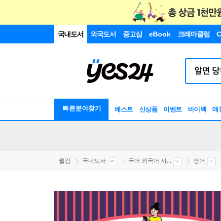
국내도서
외국도서
중고샵
eBook
크레마클럽
C
빠른분야찾기
베스트
신상품
이벤트
바이백
매
웰컴
국내도서
국어 외국어 사...
영어