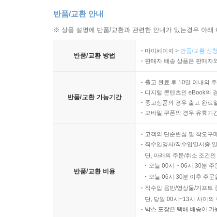
반품/교환 안내
※ 상품 설명에 반품/교환과 관련한 안내가 있는경우 아래 
마이페이지 >
반품/교환 신청
반품/교환 방법
판매자 배송 상품은 판매자와
출고 완료 후 10일 이내의 
디지털 콘텐츠인 eBook의 
반품/교환 가능기간
중고상품의 경우 출고 완료일
모바일 쿠폰의 경우 유효기간(
고객의 단순변심 및 착오구
직수입양서/직수입일서중 일
단, 아래의 주문/취소 조건인
오늘 00시 ~ 06시 30분 
반품/교환 비용
오늘 06시 30분 이후 주문
직수입 음반/영상물/기프트 
단, 당일 00시~13시 사이
박스 포장은 택배 배송이 가