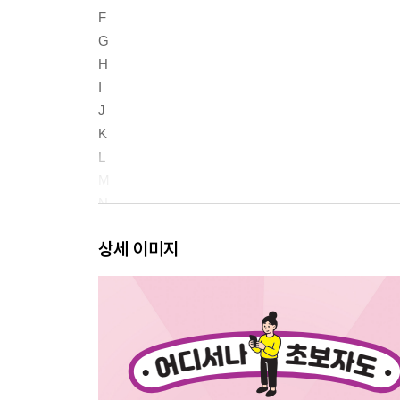
F
G
H
I
J
K
L
M
N
O
상세 이미지
P
Q
R
S
T
U
V