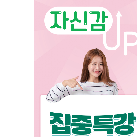
W
Y
Z