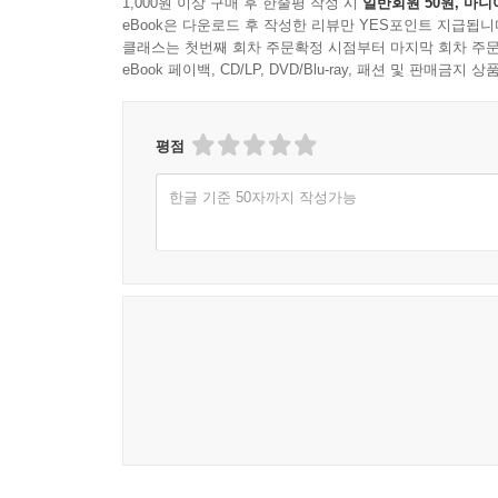
1,000원 이상 구매 후 한줄평 작성 시
일반회원 50원, 마니
eBook은 다운로드 후 작성한 리뷰만 YES포인트 지급됩니
클래스는 첫번째 회차 주문확정 시점부터 마지막 회차 주문
eBook 페이백, CD/LP, DVD/Blu-ray, 패션 및 판매금
평점
한글 기준 50자까지 작성가능