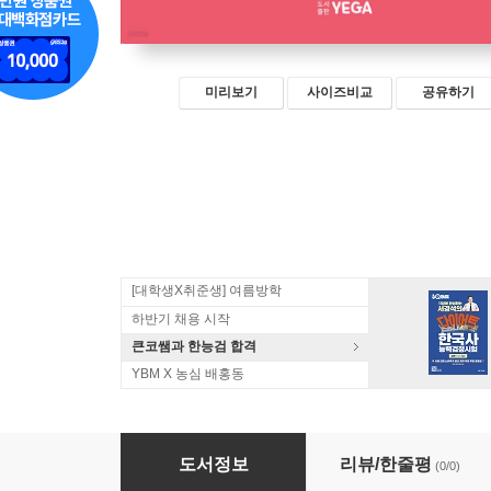
미리보기
사이즈비교
공유하기
[대학생X취준생] 여름방학
하반기 채용 시작
큰코쌤과 한능검 합격
YBM X 농심 배홍동
방구석 영단어
도서정보
리뷰/한줄평
(0/0)