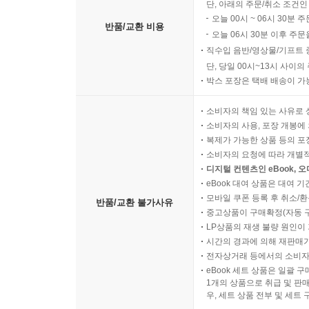
단, 아래의 주문/취소 조건인
오늘 00시 ~ 06시 30분 
반품/교환 비용
오늘 06시 30분 이후 주문
직수입 음반/영상물/기프트 
단, 당일 00시~13시 사이
박스 포장은 택배 배송이 가
소비자의 책임 있는 사유로 
소비자의 사용, 포장 개봉에 
복제가 가능한 상품 등의 포장을 
소비자의 요청에 따라 개별
디지털 컨텐츠인 eBook, 
eBook 대여 상품은 대여 기
모바일 쿠폰 등록 후 취소/환
반품/교환 불가사유
중고상품이 구매확정(자동 
LP상품의 재생 불량 원인이 기
시간의 경과에 의해 재판매가
전자상거래 등에서의 소비자
eBook 세트 상품은 일괄 
1개의 상품으로 취급 및 판매
우, 세트 상품 전부 및 세트