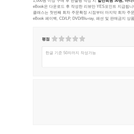
1,000원 이상 구매 후 한줄평 작성 시
일반회원 50원, 마니
eBook은 다운로드 후 작성한 리뷰만 YES포인트 지급됩니
진짜 학대적 관계인지 서로 실수하는 평범한 관계
클래스는 첫번째 회차 주문확정 시점부터 마지막 회차 주문
상대를 끌어안을지 떠날지 판단하도록 돕는 지침서
eBook 페이백, CD/LP, DVD/Blu-ray, 패션 및 판매금
몰리는 사랑하는 사람을 가해자로 낙인찍는 실수를
책에서는 흔히 잘못 쓰이는 아홉 가지 용어, ‘가스라이
평점
침범’ ‘경계선 성격장애’를 다룬다. 용어의 정확한
한글 기준 50자까지 작성가능
4장에서는 먼저 가스라이팅의 실제 사례를 제시하면
사실은 가스라이팅이 아닌 사례를 보여준다. 그다
한다고 의심될 때 어떻게 대처하면 좋을지 구체적으
이 모든 내용을 읽고 나면 독자는 학대와 평범한 
악의적으로 해치려는 게 아니라는 사실을 알아차리면
방법을 자세하게 알려주되, 여러 차례 대화를 시
나를 학대하고 있다고 판단된다면 과감히 결정해야 
혹은 상대가 정신 질환을 앓고 있다면 우리는 선택할
우리 몫이고 죄책감을 가질 필요는 없다고 강조한다.