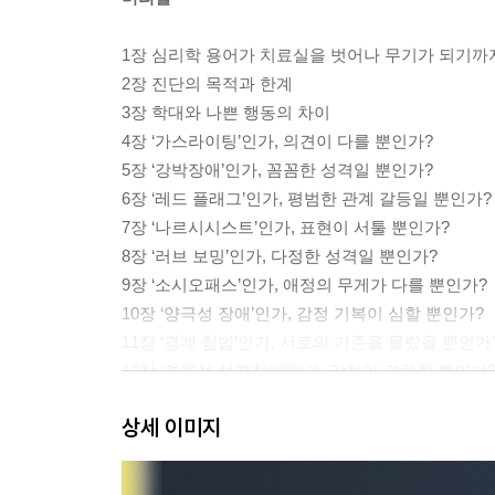
1장 심리학 용어가 치료실을 벗어나 무기가 되기까
2장 진단의 목적과 한계
3장 학대와 나쁜 행동의 차이
4장 ‘가스라이팅’인가, 의견이 다를 뿐인가?
5장 ‘강박장애’인가, 꼼꼼한 성격일 뿐인가?
6장 ‘레드 플래그’인가, 평범한 관계 갈등일 뿐인가?
7장 ‘나르시시스트’인가, 표현이 서툴 뿐인가?
8장 ‘러브 보밍’인가, 다정한 성격일 뿐인가?
9장 ‘소시오패스’인가, 애정의 무게가 다를 뿐인가?
10장 ‘양극성 장애’인가, 감정 기복이 심할 뿐인가?
11장 ‘경계 침범’인가, 서로의 기준을 몰랐을 뿐인가
12장 ‘경계선 성격장애’인가, 감정이 격렬할 뿐인가
13장 ‘문제적’ ‘트리거’ ‘트라우마 유대’
상세 이미지
14장 우리는 모두 서툴다, 그럼에도 관계는 계속된
15장 이제 무기를 내려놓을 때