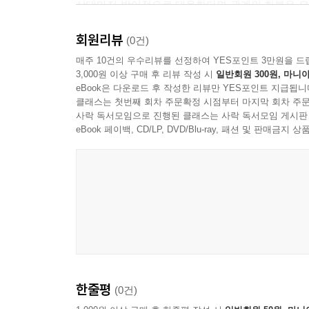
상대마저 방어적으로 대응한다면 관계의 회복은 요원
관계가 상대를 향한 낙인 때문에 고착되는 사태를
회원리뷰
있었다면 심리학 용어의 무기화는 더 치명적인 결
(0건)
누구보다 그 자신이 가장 괴로워하며 달라지고 싶
매주 10건의 우수리뷰를 선정하여 YES포인트 3만원을 드
3,000원 이상 구매 후 리뷰 작성 시
일반회원 300원, 마니아
제때 받지 못해 증상이 악화될 수 있다.
eBook은 다운로드 후 작성한 리뷰만 YES포인트 지급됩니
클래스는 첫번째 회차 주문확정 시점부터 마지막 회차 주문
이외에도 무기화된 심리학 용어를 경계해야 할 주
사락 독서모임으로 진행된 클래스는 사락 독서모임 게시판
제공하기 어려워지기 때문이다. 몰리는 실제 학대
eBook 페이백, CD/LP, DVD/Blu-ray, 패션 및 판매금
적다고 말한다. 그렇기에 우리가 일상에서 반사적
진짜 가스라이팅의 전조를 발견하지 못하게 된다. 
가해자가 오히려 심리학 용어를 선취해 자신의 학대
더 공고해질지도 모른다.
마지막으로 몰리가 강조하는 바는 피해자들의 회복
생존자들이 전 연인, 전 배우자가 학대자였다는 사
잘못이 아니라는 사실을 깨닫기 때문이다. 심리학 
한줄평
(0건)
이들에게 시급한 언어를 되찾아주는 작업이다.