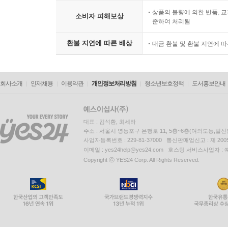
상품의 불량에 의한 반품, 교
소비자 피해보상
준하여 처리됨
환불 지연에 따른 배상
대금 환불 및 환불 지연에 
회사소개
인재채용
이용약관
개인정보처리방침
청소년보호정책
도서홍보안내
대표 : 김석환, 최세라
주소 : 서울시 영등포구 은행로 11, 5층~6층(여의도동,일신
사업자등록번호 : 229-81-37000 통신판매업신고 : 제 200
이메일 : yes24help@yes24.com 호스팅 서비스사업자 :
Copyright ⓒ YES24 Corp. All Rights Reserved.