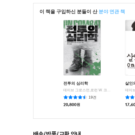
이 책의 미덕은 내내 독자들을 헤아리려는 진심에
이 책을 구입하신 분들이 산
분야 연관 책
취약해질 때도 있다고 고백한다. 임상심리학 박
진단했고, 8년간 사귄 전 남자친구에게 붙인 병명은
오용하는 것도, 관계에서 궁지에 몰렸을 때 반
조심스럽고 신중하게 독자에게 말 건다. 우리가 서
이 책은 그의 상담실로 불러들이는 가장 다정한 초
전투의 심리학
살인
데이브 그로스먼,로런 W. 크리스텐슨 공저/박수민 역
19건
20,800
원
17,6
배송/반품/교환 안내