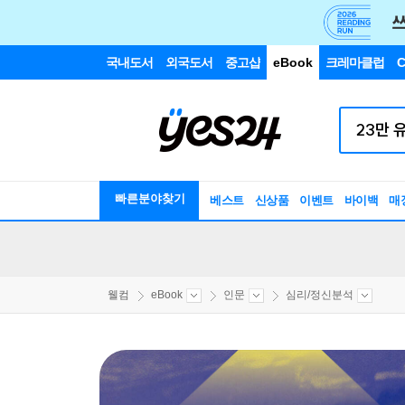
국내도서
외국도서
중고샵
eBook
크레마클럽
C
빠른분야찾기
베스트
신상품
이벤트
바이백
매
웰컴
eBook
인문
심리/정신분석