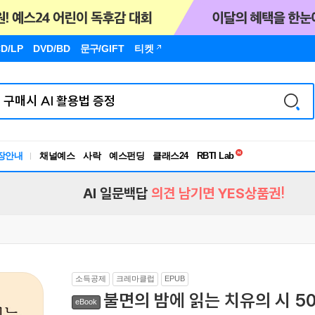
D/LP
DVD/BD
문구
/GIFT
티켓
독서유형검사
장안내
채널예스
사락
예스펀딩
클래스24
RBTI Lab
독서유형검사
AI 일문백답
의견 남기면 YES상품권!
소득공제
크레마클럽
EPUB
불면의 밤에 읽는 치유의 시 5
eBook