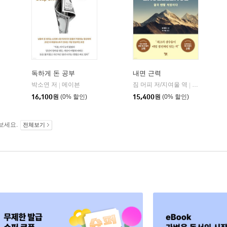
독하게 돈 공부
내면 근력
히읏
박소연 저
메이븐
짐 머피 저/지여울 역
윌북(willboo
|
|
|
16,100
원
(0% 할인)
15,400
원
(0% 할인)
보세요.
전체보기