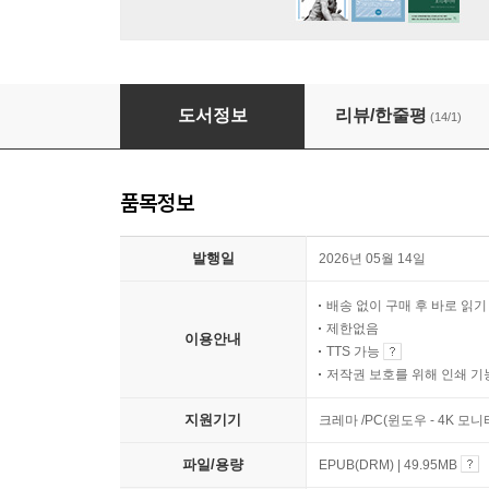
불면의 밤에 읽는 치유의 시 50
도서정보
리뷰/한줄평
(14/1)
품목정보
발행일
2026년 05월 14일
배송 없이 구매 후 바로 읽
제한없음
이용안내
TTS 가능
저작권 보호를 위해 인쇄 기
지원기기
크레마 /PC(윈도우 - 4K 모
파일/용량
EPUB(DRM) | 49.95MB