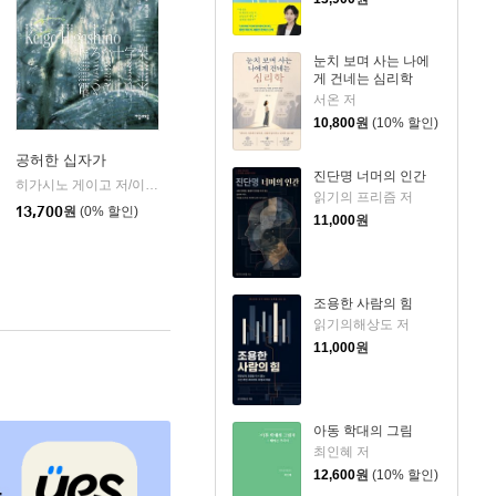
눈치 보며 사는 나에
게 건네는 심리학
서온 저
10,800
원
(10% 할인)
공허한 십자가
진단명 너머의 인간
k)
히가시노 게이고 저/이선희 역
자음과모음
|
읽기의 프리즘 저
13,700
원
(0% 할인)
11,000
원
조용한 사람의 힘
읽기의해상도 저
11,000
원
아동 학대의 그림
최인혜 저
12,600
원
(10% 할인)