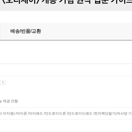
배송/반품/교환
기
능 제공 안함
니터 미지원) /아이폰 /아이패드 /안드로이드폰 /안드로이드패드 /전자책단말기(저사양 기기 