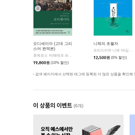
오디세이아 (고대 그리
니체의 초월자
스어 완역본)
프리드리히 니체 저/김철 편역
호메로스 저/페테르 파울 루벤스 그림/박문재 역
현대지성
|
12,500
원
(0% 할인)
19,800
원
(10% 할인)
검색 페이지에서 선택된 태그에 등록된 더 많은 상품을 확인해 
이 상품의 이벤트
(6개)