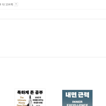
A4 약 104쪽