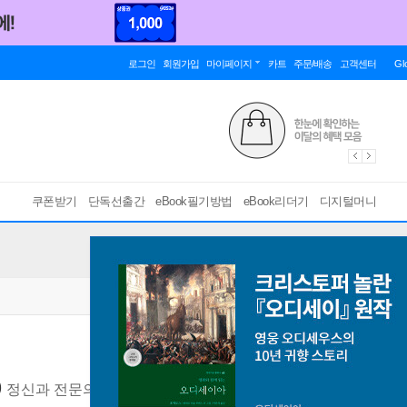
로그인
회원가입
마이페이지
카트
주문/배송
고객센터
Gl
쿠폰받기
단독선출간
eBook필기방법
eBook리더기
디지털머니
0
정신과 전문의 노먼 로젠탈이 건네는 마음 처방
[ EPUB ]