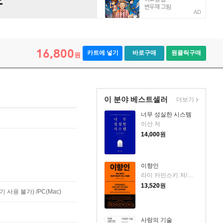
AD
16,800
카트에 넣기
바로구매
원클릭구매
원
이 분야 베스트셀러
더보기
너무 성실한 시스템
이산 저
14,000
원
이향인
라미 카민스키 저/최지숙 역
13,520
원
사용 불가) /PC(Mac)
사랑의 기술