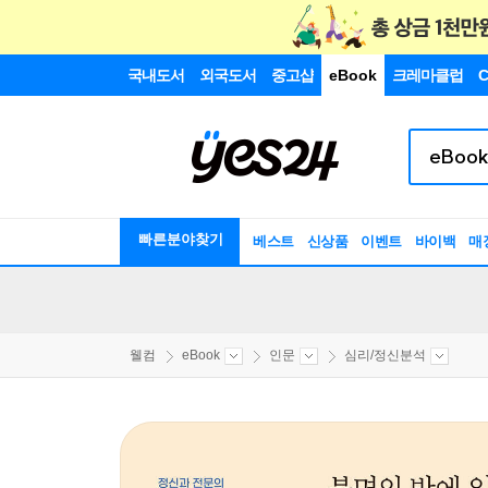
국내도서
외국도서
중고샵
eBook
크레마클럽
C
빠른분야찾기
베스트
신상품
이벤트
바이백
매
웰컴
eBook
인문
심리/정신분석