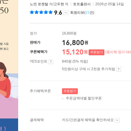
노먼 로젠탈
저/
고두현
역
토트출판사
2026년 05월 14일
9.6
회원리뷰(
15
건)
정가
16,800원
16,800
원
판매가
15,120
원
쿠폰혜택가
(종이책 정가 대비
쿠폰받기
YES포인트
840원 (5% 적립)
5만원이상 구매 시 2천원 추가적립
추가혜택쿠폰
쿠폰받기
주문금액대별 할인쿠폰
결제혜택
카드/간편결제 혜택을 확인하세요