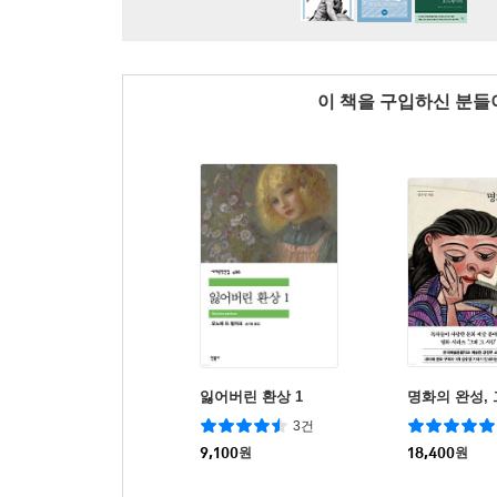
이 책을 구입하신 분
잃어버린 환상 1
명화의 완성, 
3건
9,100
원
18,400
원