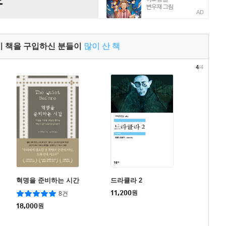
AD
이 책을 구입하신 분들이
많이 산 책
4
/4
혁명을 준비하는 시간
드라큘라 2
11,200
원
8건
18,000
원