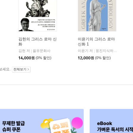
김헌의 그리스 로마 신
이윤기의 그리스 로마
화
신화 1
김헌 저
을유문화사
이윤기 저
웅진지식하우스
|
|
14,000
원
(0% 할인)
12,000
원
(0% 할인)
보세요.
전체보기