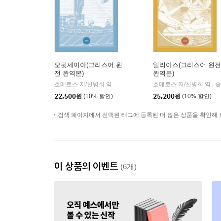
오뒷세이아(그리스어 원
일리아스(그리스어 원전
전 완역본)
완역본)
호메로스 저/천병희 역 저
숲
호메로스 저/천병희 역
숲
|
|
22,500
원
(10% 할인)
25,200
원
(10% 할인)
검색 페이지에서 선택된 태그에 등록된 더 많은 상품을 확인해 
이 상품의 이벤트
(6개)