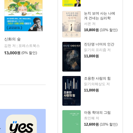
눈치 보며 사는 나에
게 건네는 심리학
서온 저
10,800
원
(10% 할인)
신화의 숲
진단명 너머의 인간
김헌 저
포레스트북스
|
읽기의 프리즘 저
13,000
원
(0% 할인)
11,000
원
조용한 사람의 힘
읽기의해상도 저
11,000
원
아동 학대의 그림
최인혜 저
12,600
원
(10% 할인)