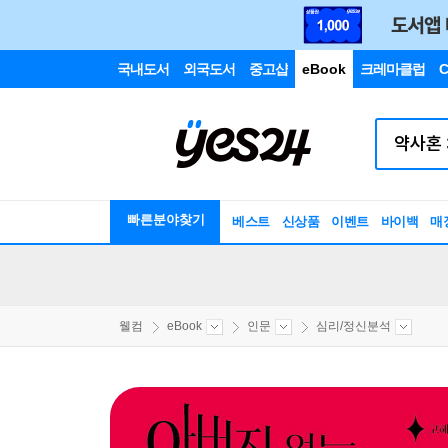
국내도서
외국도서
중고샵
eBook
크레마클럽
C
빠른분야찾기
베스트
신상품
이벤트
바이백
매
웰컴
eBook
인문
심리/정신분석