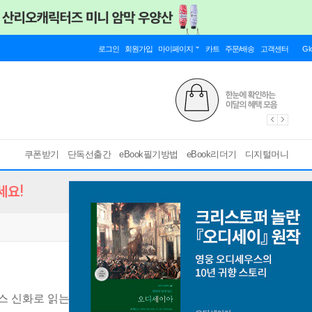
로그인
회원가입
마이페이지
카트
주문/배송
고객센터
Gl
쿠폰받기
단독선출간
eBook필기방법
eBook리더기
디지털머니
세요!
스 신화로 읽는 현대 남성 내면의 원형들
[ EPUB ]