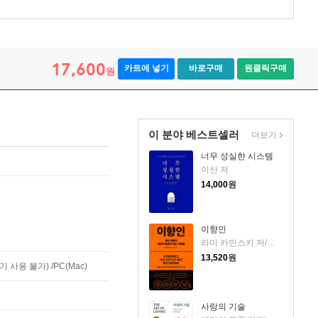
17,600
카트에 넣기
바로구매
원클릭구매
원
이 분야 베스트셀러
더보기
너무 성실한 시스템
이산 저
14,000
원
이향인
라미 카민스키 저/최지숙 역
13,520
원
사용 불가) /PC(Mac)
사랑의 기술