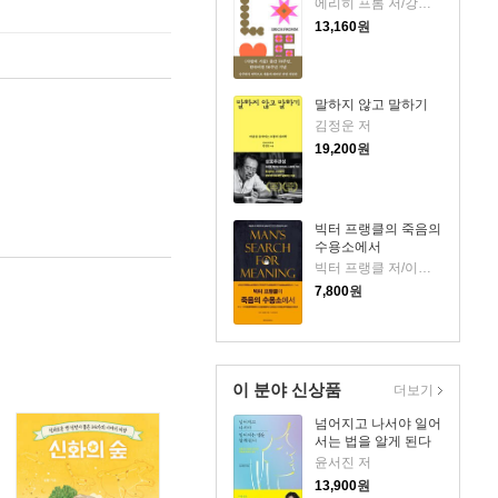
에리히 프롬 저/강주헌 역
13,160
원
말하지 않고 말하기
김정운 저
19,200
원
빅터 프랭클의 죽음의
수용소에서
빅터 프랭클 저/이시형 역
7,800
원
이 분야 신상품
더보기
넘어지고 나서야 일어
서는 법을 알게 된다
윤서진 저
13,900
원