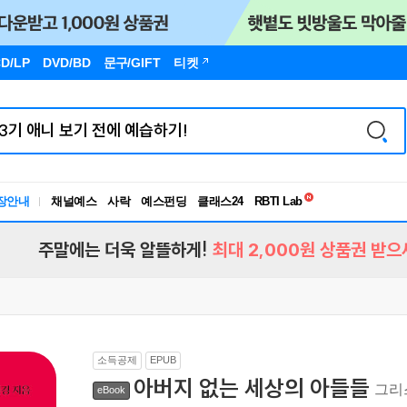
D/LP
DVD/BD
문구
/GIFT
티켓
독서유형검사
RBTI Lab
장안내
채널예스
사락
예스펀딩
클래스24
독서유형검사
주말에는 더욱 알뜰하게!
최대 2,000원 상품권 받으
소득공제
EPUB
아버지 없는 세상의 아들들
그리
eBook