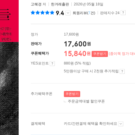
고혜경
저
한겨레출판
2026년 05월 18일
9.4
회원리뷰(
7
건)
판매지수 24
정가
17,600원
17,600
원
판매가
15,840
원
쿠폰혜택가
(종이책 정가 대비
쿠폰받기
YES포인트
880원 (5% 적립)
5만원이상 구매 시 2천원 추가적립
추가혜택쿠폰
쿠폰받기
주문금액대별 할인쿠폰
결제혜택
카드/간편결제 혜택을 확인하세요