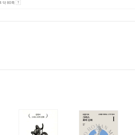
A4 약 80쪽