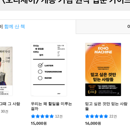
들이
함께 산 책
그때 그 사람
우리는 왜 할일을 미루는
믿고 싶은 것만 믿는 사람
걸까
들
30건
12건
22건
15,000
원
16,000
원