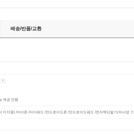
배송/반품/교환
기
능 제공 안함
니터 미지원) /아이폰 /아이패드 /안드로이드폰 /안드로이드패드 /전자책단말기(저사양 기기 