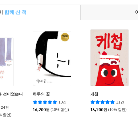
들이
함께 산 책
은 선이었습니
하루의 끝
케첩
10건
11건
24건
16,200
원
(10% 할인)
16,200
원
(10% 할인)
% 할인)