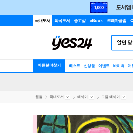
국내도서
외국도서
중고샵
eBook
크레마클럽
C
빠른분야찾기
베스트
신상품
이벤트
바이백
매
웰컴
국내도서
에세이
그림 에세이