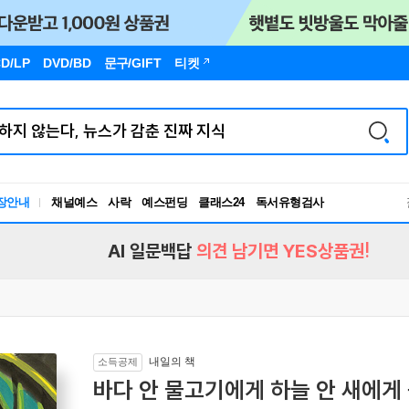
D/LP
DVD/BD
문구
/GIFT
티켓
장안내
채널예스
사락
예스펀딩
클래스24
독서유형검사
RBTI Lab
독서유형검사
AI 일문백답
의견 남기면 YES상품권!
내일의 책
소득공제
바다 안 물고기에게 하늘 안 새에게