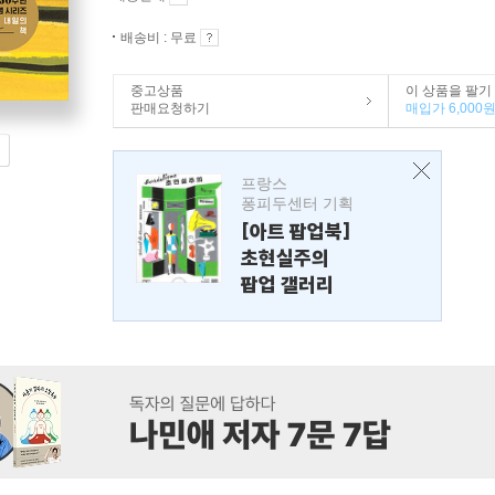
배송비 : 무료
중고상품
이 상품을 팔기
판매요청하기
매입가 6,000
프랑스
퐁피두센터 기획
[아트 팝업북]
초현실주의
팝업 갤러리