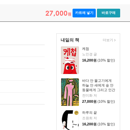
27,000
카트에 넣기
바로구매
원
내일의 책
더보기
케첩
노인경 글
16,200
원
(10% 할인)
바다 안 물고기에게
하늘 안 새에게 숲 안
동물에게 그리고 인간
에게
전미화 저
27,000
원
(10% 할인)
하루의 끝
조원희 저
16,200
원
(10% 할인)