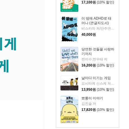
17,100
원
(10% 할인)
이 땅에 ADHD로 태
어나 (큰글자도서)
비스카차 저/안주연 감수
40,000
원
당연한 것들을 사랑하
기까지
전이수,전우태 저
16,200
원
(10% 할인)
날마다 이기는 게임
요시타케 신스케 저/이소담 역
13,950
원
(10% 할인)
뾰롱이 이야기
김진솔 저
17,820
원
(10% 할인)