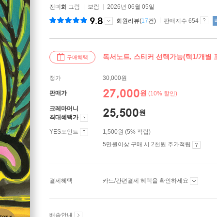
전미화
그림
보림
2026년 06월 05일
9.8
회원리뷰(
17
건)
판매지수 654
독서노트, 스티커 선택가능(택1/개별
구매혜택
정가
30,000원
27,000
원
판매가
(10% 할인)
크레마머니
25,500
원
최대혜택가
YES포인트
1,500원 (5% 적립)
5만원이상 구매 시 2천원 추가적립
결제혜택
카드/간편결제 혜택을 확인하세요
배송안내