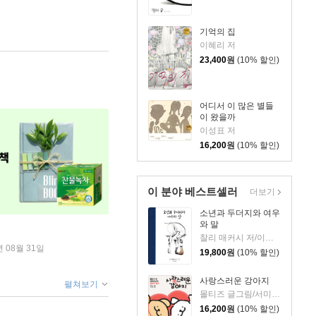
기억의 집
이혜리 저
23,400
원
(10% 할인)
어디서 이 많은 별들
이 왔을까
이성표 저
16,200
원
(10% 할인)
이 분야 베스트셀러
더보기
소년과 두더지와 여우
와 말
찰리 매커시 저/이진경 역
년 08월 31일
19,800
원
(10% 할인)
사랑스러운 강아지
펼쳐보기
몰티즈 글그림/서미영 역
16,200
원
(10% 할인)