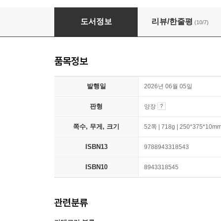
바다 안 물고기에게 하늘 안 새에게 숲 안 동물
도서정보
리뷰/한줄평
(10/7)
품목정보
발행일
2026년 06월 05일
판형
양장
쪽수, 무게, 크기
52쪽 | 718g | 250*375*10m
ISBN13
9788943318543
ISBN10
8943318545
관련분류