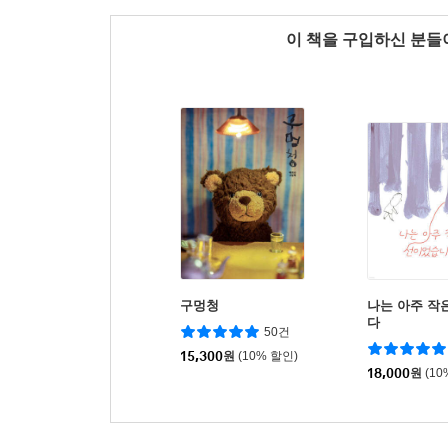
이 책을 구입하신 분
구멍청
나는 아주 작
다
50건
15,300
원
(10% 할인)
18,000
원
(10