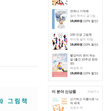
언제나 기억해
찰리 맥커시 글그림/이진경 역
19,800
원
(10% 할인)
100 인생 그림책
하이케 팔러 저/발레리오 비달리 그림/김서정 역
19,800
원
(10% 할인)
빨강머리 앤이 하는
말 (출간 10주년 완전
판)
백영옥 저
19,800
원
(10% 할인)
이 분야 신상품
더보기
신기하고 아름다운 나
의 세계
모은수 저