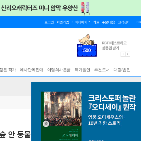
로그인
회원가입
마이페이지
카트
주문/배송
고객센터
Gl
젊은 작가
예사단독판매
이달의사은품
특가할인
추천도서
대량/법인
 숲 안 동물에게 그리고 인간에게
[ 양장 ]