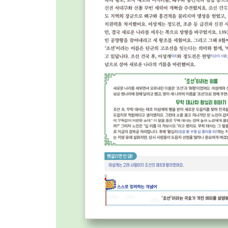
110 훈구파와 사림파
111 사화
112 조광조
113 붕당
114 임진왜란
115 이순신
116 난중일기
117 의병
118 진주 대첩
119 행주 대첩
120 광해군의 중립 외교
121 인조반정
122 정묘호란과 병자호란
123 소현 세자
124 효종의 북벌론
125 숙종
126 영조
127 임오화변