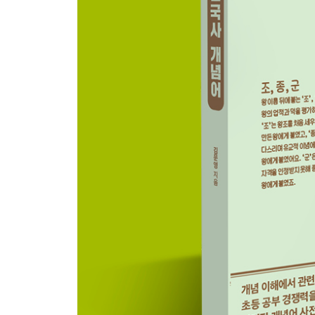
46 연개소문과 고구려의 멸망
47 장보고
48 호족
49 대조영과 발해 건국
50 해동성국
51 동북공정
2장. 고려 시대
52 견훤
53 궁예
54 왕건
55 후삼국 통일
56 훈요 10조
57 광종
58 성종
59 서희의 외교 담판
60 강감찬과 귀주 대첩