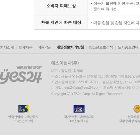
상품의 불량에 의한 반품, 교
소비자 피해보상
준하여 처리됨
환불 지연에 따른 배상
대금 환불 및 환불 지연에 
회사소개
인재채용
이용약관
개인정보처리방침
청소년보호정책
도서홍보안내
대표 : 김석환, 최세라
주소 : 서울시 영등포구 은행로 11, 5층~6층(여의도동,일신
사업자등록번호 : 229-81-37000 통신판매업신고 : 제 200
이메일 : yes24help@yes24.com 호스팅 서비스사업자 :
Copyright ⓒ YES24 Corp. All Rights Reserved.