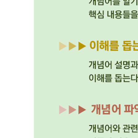
145 병인양요
146 신미양요
147 운요호 사건
148 강화도 조약
149 개화파와 위정척사파
150 임오군란
151 갑신정변
152 전봉준
153 동학 농민 운동
154 갑오개혁
155 을미사변
156 아관 파천
157 대한 제국
158 독립 협회
159 독립신문
160 을사늑약
161 헤이그 특사