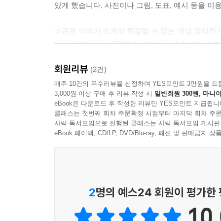
있게 했습니다. 사진이나 그림, 도표, 예시 등을 
☆관련 이야기 소개와 헷갈릴 수 있는 개념 정리하
제시된 개념어와 관련해서 알아두어야 할 이야기를 
회원리뷰
☆자기주도학습으로 정리하기
(2건)
설명을 보고 개념어를 제대로 이해했는지 자기 말로 
매주 10건의 우수리뷰를 선정하여 YES포인트 3만원을 드
3,000원 이상 구매 후 리뷰 작성 시
일반회원 300원, 마니아
체크하고 다시 읽게 함으로써 온전히 자신의 것으로
eBook은 다운로드 후 작성한 리뷰만 YES포인트 지급됩니
클래스는 첫번째 회차 주문확정 시점부터 마지막 회차 주문
사락 독서모임으로 진행된 클래스는 사락 독서모임 게시판
eBook 페이백, CD/LP, DVD/Blu-ray, 패션 및 판매금
2
명의 예스24 회원이 평가한
10.