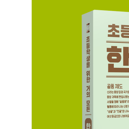
28 고분
29 고구려 고분 벽화
30 무령왕릉
31 성왕
32 금동 대향로
33 백제 역사 유적 지구
34 첨성대
35 황룡사 9층 목탑
36 불국사
37 석굴암
38 선덕 여왕
39 김춘추
40 김유신
41 원효 대사
42 문무왕
43 최치원
44 의자왕
45 황산벌 전투