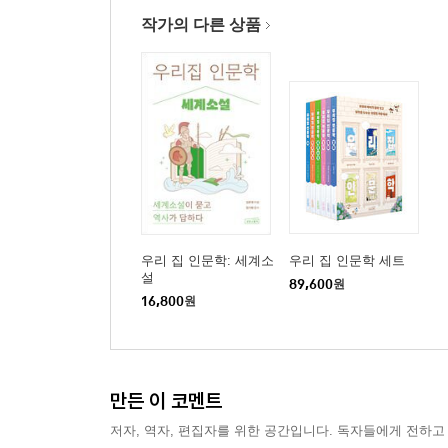
193 6·25 전쟁(한국 전쟁)
작가의 다른 상품
194 인천 상륙 작전
195 3·15 부정 선거
196 4·19 혁명
197 5·16 군사 정변
198 전태일
199 유신 체제
200 10·26 사건
201 12·12 군사 반란
202 5·18 민주화 운동
우리 집 인문학: 세계소
우리 집 인문학 세트
설
203 6월 민주 항쟁
89,600
원
16,800
원
만든 이 코멘트
저자, 역자, 편집자를 위한 공간입니다. 독자들에게 전하고