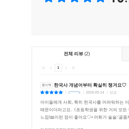
전체 리뷰
(2)
1
한국사 개념어부터 확실히 챙겨요♡
종이책
c******s
2026-05-14
신고
|
|
|
아이들에게 사회, 특히 한국사를 어려워하는 이
때문이더라고요.《초등학생을 위한 거의 모든 한
느낌!📖이런 점이 좋아요♡• 어휘가 술술:'골품제'