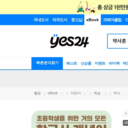
국내도서
외국도서
중고샵
eBook
크레마클럽
C
빠른분야찾기
베스트
신상품
이벤트
바이백
매
웰컴
eBook
어린이
학습
역사
소
eB