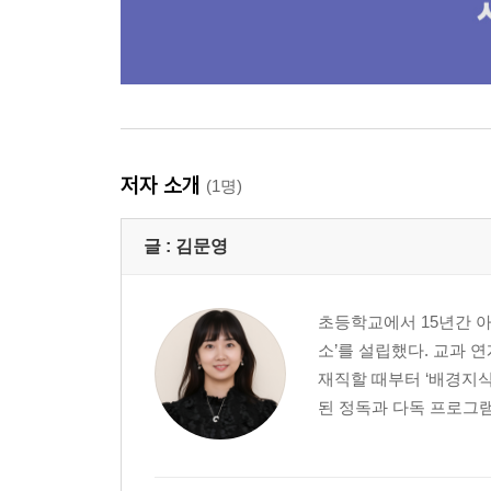
177 김구
178 문화 통치
179 친일파
180 한인 애국단
181 윤봉길
182 봉오동 전투
183 청산리 대첩
저자 소개
(1명)
184 민족 말살 정책
185 한국광복군
글 :
김문영
186 독립운동가
187 열사, 의사
초등학교에서 15년간 
5장. 해방 이후
소’를 설립했다. 교과 
188 8·15 광복
재직할 때부터 ‘배경지
189 신탁 통치
된 정독과 다독 프로그램,
190 제주 4·3 사건
191 5·10 총선거
192 대한민국 정부 수립