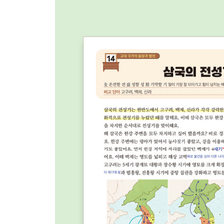
78 신흥 무인 세력
79 최영
80 이성계
81 위화도 회군
82 과전법
83 벽란도
84 팔만대장경
85 고려청자
86 직지심체요절
87 삼국사기 vs 삼국유사
88 최무선과 화약
3장. 조선 시대
89 조선 건국
90 유교
91 왕 뒤에 붙는 말(조, 종, 군)
92 태종 이방원