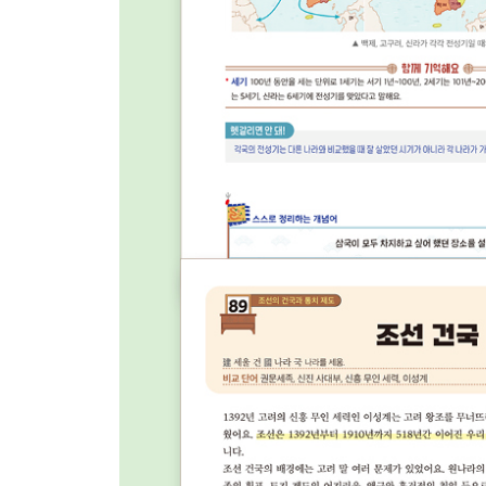
93 세종
94 훈민정음
95 장영실
96 앙부일구
97 자격루
98 세조
99 성종
100 해인사 장경판전
101 경국대전
102 조선왕조실록
103 조선의 정치 조직
104 조선의 과거 제도
105 조선의 교육 기관
106 조선의 세금 제도
107 대동법
108 조선의 방어 체제
109 조선의 신분 제도