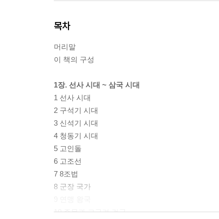
목차
머리말
이 책의 구성
1장. 선사 시대 ~ 삼국 시대
1 선사 시대
2 구석기 시대
3 신석기 시대
4 청동기 시대
5 고인돌
6 고조선
7 8조법
8 군장 국가
9 연맹 왕국
10 주몽과 고구려 건국