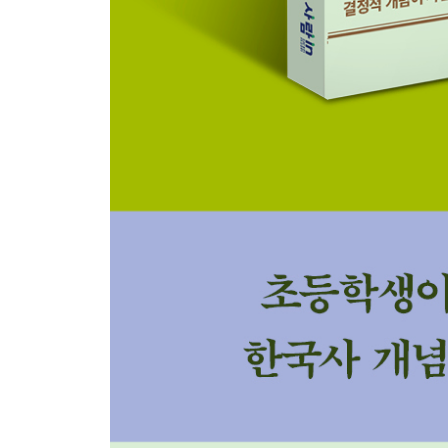
61 문벌 귀족
62 이자겸의 난
63 묘청의 서경 천도 운동
64 무신 정변
65 최씨 정권
66 망이·망소이의 난
67 만적의 난
68 몽골의 침입
69 삼별초
70 원 간섭기
71 몽골풍
72 권문세족
73 불교의 폐단
74 공민왕
75 신진 사대부
76 정몽주
77 정도전