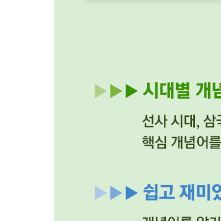
128 정조
129 탕평책
130 수원 화성
131 세도 정치
132 홍경래의 난
133 모내기법
134 상품 작물 재배
135 실학
136 김정호와 대동여지도
137 정약용
138 박지원
139 서민 문화 발전
140 김홍도
141 신윤복
142 민화
143 동학
144 흥선 대원군