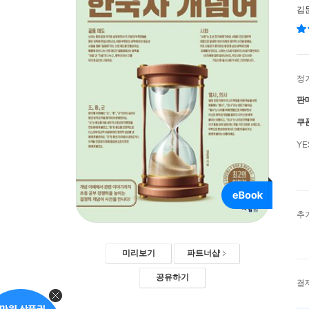
김
정
판
쿠
Y
추
미리보기
파트너샵
공유하기
결