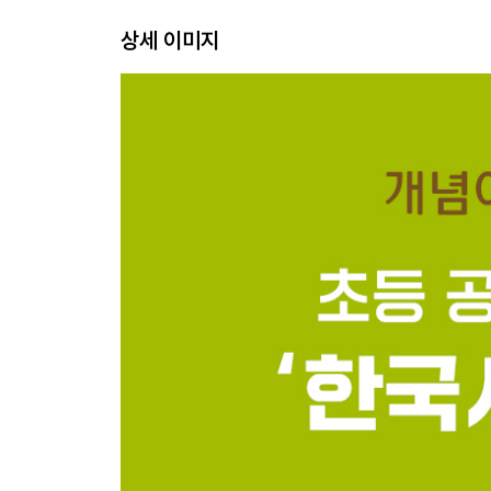
11 온조와 백제 건국
상세 이미지
12 박혁거세와 신라 건국
13 김수로왕과 가야 연맹
14 삼국의 전성기
15 근초고왕
16 칠지도
17 소수림왕
18 광개토 대왕
19 장수왕
20 살수 대첩
21 안시성 전투
22 지증왕
23 법흥왕
24 진흥왕
25 골품 제도
26 화랑도
27 삼국의 불교