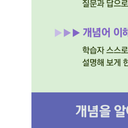
162 고종 강제 퇴위
163 항일 의병 운동
164 안중근
165 안창호와 신민회
166 애국 계몽 운동
4장. 일제 강점기
167 경술국치
168 조선 총독부
169 일제 강점기
170 무단 통치
171 토지 조사 사업
172 신간회
173 이회영
174 3·1 운동
175 유관순
176 대한민국 임시 정부