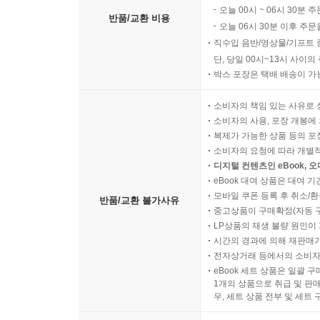
오늘 00시 ~ 06시 30분 
반품/교환 비용
오늘 06시 30분 이후 주문
직수입 음반/영상물/기프트 
단, 당일 00시~13시 사이
박스 포장은 택배 배송이 가
소비자의 책임 있는 사유로 
소비자의 사용, 포장 개봉에 
복제가 가능한 상품 등의 포장을 
소비자의 요청에 따라 개별
디지털 컨텐츠인 eBook, 
eBook 대여 상품은 대여 기
모바일 쿠폰 등록 후 취소/환
반품/교환 불가사유
중고상품이 구매확정(자동 
LP상품의 재생 불량 원인이 기
시간의 경과에 의해 재판매가
전자상거래 등에서의 소비자
eBook 세트 상품은 일괄 
1개의 상품으로 취급 및 판매
우, 세트 상품 전부 및 세트