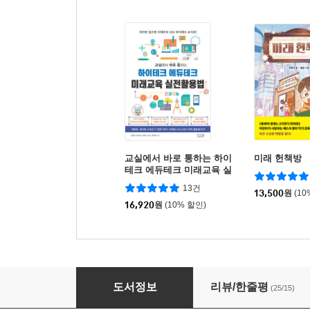
교실에서 바로 통하는 하이
미래 헌책방
테크 에듀테크 미래교육 실
전활용법
13건
13,500
원
(10
16,920
원
(10% 할인)
3주 완성 초등 AI 웹툰 With 투닝, 망고툰
도서정보
리뷰/한줄평
(25/15)