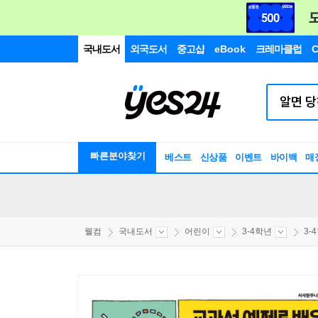
국내도서
외국도서
중고샵
eBook
크레마클럽
C
빠른분야찾기
베스트
신상품
이벤트
바이백
매
웰컴
국내도서
어린이
3-4학년
3-