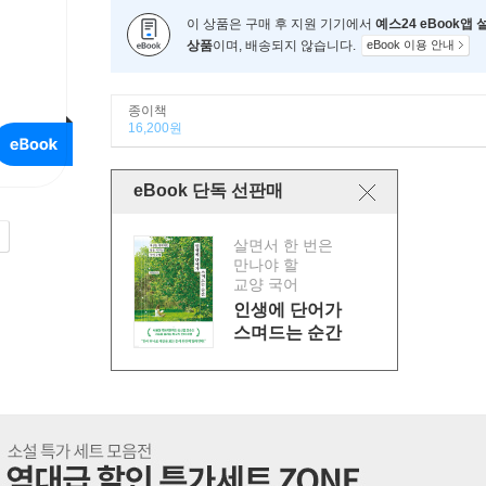
이 상품은 구매 후 지원 기기에서
예스24 eBook앱
상품
이며, 배송되지 않습니다.
eBook 이용 안내
종이책
16,200원
eBook 단독 선판매
살면서 한 번은
만나야 할
교양 국어
인생에 단어가
스며드는 순간