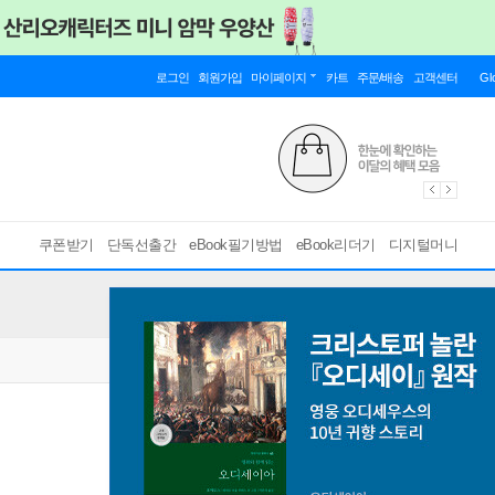
로그인
회원가입
마이페이지
카트
주문/배송
고객센터
Gl
쿠폰받기
단독선출간
eBook필기방법
eBook리더기
디지털머니