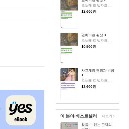
잃어버린 환상 2
오노레 드 발자크 저/송기정 역
12,600
원
잃어버린 환상 3
오노레 드 발자크 저/송기정 역
10,500
원
사교계의 영광과 비참
1
오노레 드 발자크 저/이철의 역
12,600
원
이 분야 베스트셀러
더보기
참을 수 없는 존재의