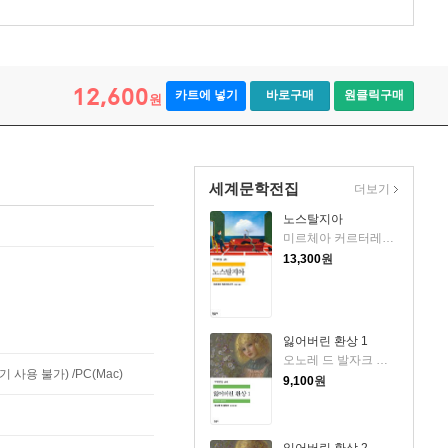
12,600
카트에 넣기
바로구매
원클릭구매
원
세계문학전집
더보기
노스탈지아
미르체아 커르터레스쿠 저/한성숙 역
13,300
원
잃어버린 환상 1
오노레 드 발자크 저/송기정 역
사용 불가) /PC(Mac)
9,100
원