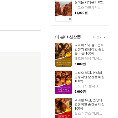
린책들 세계문학 021
니코스 카잔차키스 저/이윤기 역
11,900
원
이 분야 신상품
더보기
나르치스와 골드문트,
인생의 결정적인 순간
을 바꿀 100책
헤르만 헤세 저,이장우 역 저
5,000
원
고리오 영감, 인생의
결정적인 순간을 바꿀
100책
오노레 드 발자크 저,고오석 역 저
5,000
원
위대한 유산, 인생의
결정적인 순간을 바꿀
100책
찰스 디킨스 저,장원영 역 저