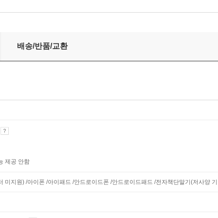
배송/반품/교환
기
능 제공 안함
니터 미지원) /아이폰 /아이패드 /안드로이드폰 /안드로이드패드 /전자책단말기(저사양 기기 