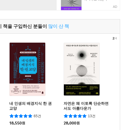
AD
이 책을 구입하신 분들이
많이 산 책
2
/4
내 인생의 배경지식 한 권
자연은 왜 이토록 단순하면
교양
서도 아름다운가
65건
13건
18,550
원
28,000
원