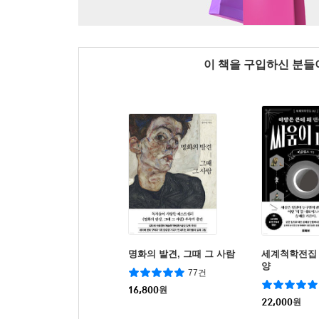
이 책을 구입하신 분
명화의 발견, 그때 그 사람
세계척학전집 
양
77건
16,800
원
22,000
원