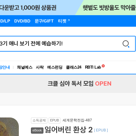
D/LP
DVD/BD
문구
/GIFT
티켓
독서유형검사
RBTI Lab
장안내
채널예스
사락
예스펀딩
클래스24
독서유형검사
크클 심야 독서 모임
OPEN
세계문학전집-487
소득공제
EPUB
잃어버린 환상 2
[ EPUB ]
eBook