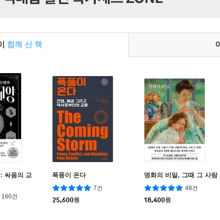
들이
함께 산 책
: 싸움의 교
폭풍이 온다
명화의 비밀, 그때 그 사람
7건
48건
160건
25,600
원
18,400
원