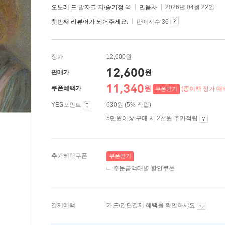
오노레 드 발자크
저/
송기정
역
민음사
2026년 04월 22일
첫번째 리뷰어가 되어주세요.
판매지수 36
정가
12,600원
12,600
원
판매가
11,340
원
쿠폰혜택가
(종이책 정가 대비
쿠폰받기
YES포인트
630원 (5% 적립)
5만원이상 구매 시 2천원 추가적립
추가혜택쿠폰
쿠폰받기
주문금액대별 할인쿠폰
결제혜택
카드/간편결제 혜택을 확인하세요