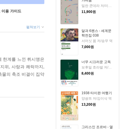
가벼움
밀란 쿤데라 저/이재룡 역
ok 이용 가이드
11,900
원
펼쳐보기
달과 6펜스 - 세계문
학전집 038
서머싯 몸 저/송무 역
7,000
원
에 한계를 느낀 뤼시앵은
너무 시끄러운 고독
 지위, 사랑과 쾌락까지,
보후밀 흐라발 저/이창실 역
8,400
원
축물의 축조 비결이 집약
1938 타이완 여행기
양솽쯔 저/김이삭 역
13,200
원
그리스인 조르바 - 열