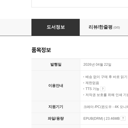
잃어버린 환상 2
도서정보
리뷰/한줄평
(0/0)
품목정보
발행일
2026년 04월 22일
배송 없이 구매 후 바로 읽
제한없음
이용안내
TTS 가능
저작권 보호를 위해 인쇄 기
지원기기
크레마 /PC(윈도우 - 4K 모
파일/용량
EPUB(DRM) | 23.46MB