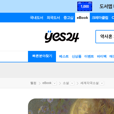
국내도서
외국도서
중고샵
eBook
크레마클럽
C
빠른분야찾기
베스트
신상품
이벤트
바이백
매
웰컴
eBook
소설
세계각국소설