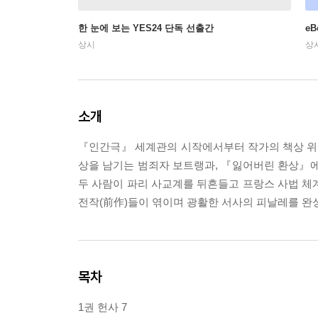
한 눈에 보는 YES24 단독 선출간
e
상시
상
소개
『인간극』 세계관의 시작에서부터 작가의 책상 위에
상을 남기는 범죄자 보트랭과, 『잃어버린 환상』에서
두 사람이 파리 사교계를 뒤흔들고 프랑스 사법 체
전작(前作)들이 엮이며 광활한 서사의 피날레를 완
목차
1권 헌사 7