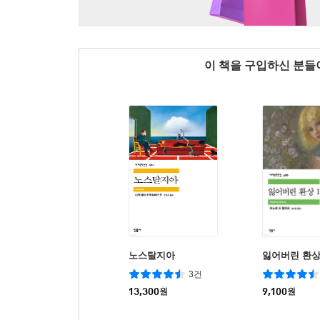
이 책을 구입하신 분
노스탈지아
잃어버린 환상
3건
13,300
원
9,100
원