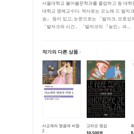
서울대학교 불어불문학과를 졸업하고 동 대학원
대학교 명예교수다. 역서로는 오노레 드 발자크
승』 등이 있고, 논문으로는 「발자크, 모호성
「발자크와 시간」 「발자크의 『농민』과...
작가의 다른 상품
사교계의 영광과 비참
고리오 영감
2
10,500
원
9