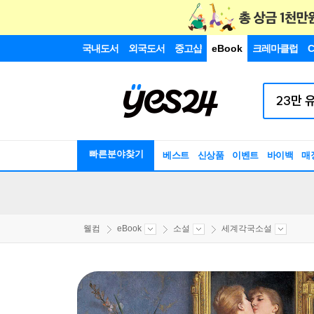
국내도서
외국도서
중고샵
eBook
크레마클럽
C
빠른분야찾기
베스트
신상품
이벤트
바이백
매
웰컴
eBook
소설
세계각국소설