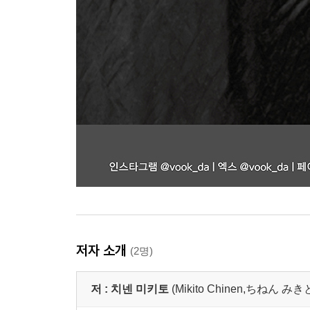
저자 소개
(2명)
저 :
치넨 미키토
(Mikito Chinen,ちねん み