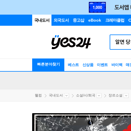
국내도서
외국도서
중고샵
eBook
크레마클럽
C
빠른분야찾기
베스트
신상품
이벤트
바이백
매
웰컴
국내도서
소설/시/희곡
장르소설