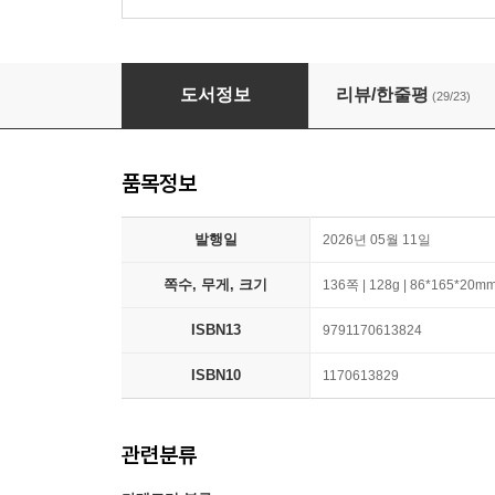
스와이프 엄금
도서정보
리뷰/한줄평
(29/23)
품목정보
발행일
2026년 05월 11일
쪽수, 무게, 크기
136쪽 | 128g | 86*165*20m
ISBN13
9791170613824
ISBN10
1170613829
관련분류