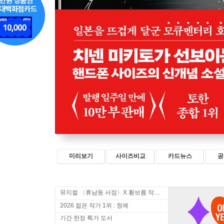
미리보기
사이즈비교
카드뉴스
공
뮤지컬 〈휴남동 서점〉X 황보름 작가 북토크
2026 젊은 작가 1위 : 청예
기간 한정 특가 도서