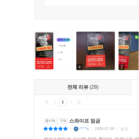
4
2
전체 리뷰
(29)
1
스와이프 엄금
종이책
구매
l****a
2026-07-30
신고
|
|
|