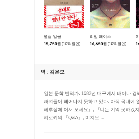
열람 엄금
리얼 페이스
15,750
원
(10% 할인)
16,650
원
(10% 할인)
1
역 :
김은모
일본 문학 번역가. 1982년 대구에서 태어나
빠져들어 헤어나지 못하고 있다. 아직 국내에 
테후장에 어서 오세요』, 『너는 기억 못하겠지
히로키의 『Q&A』, 미치오 ...