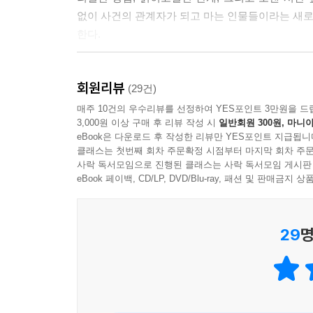
없이 사건의 관계자가 되고 마는 인물들이라는 새로
한다.
J-호러의 새로운 지평
회원리뷰
치넨 미키토가 안내하는 모큐멘터리 호러
(29건)
매주 10건의 우수리뷰를 선정하여 YES포인트 3만원을 드
3,000원 이상 구매 후 리뷰 작성 시
일반회원 300원, 마니아
일본에서 호러 붐이 일고 있다. 수색 전단, 유류품
eBook은 다운로드 후 작성한 리뷰만 YES포인트 지급됩니
이상이 다녀갔다. 출판계에서도 우케쓰, 세스지,
클래스는 첫번째 회차 주문확정 시점부터 마지막 회차 주문
인기를 끌었다. 최근의 J-호러는 스즈키 코지의 
사락 독서모임으로 진행된 클래스는 사락 독서모임 게시판
다큐멘터리 방식으로 만든 ‘모큐멘터리(Mockument
eBook 페이백, CD/LP, DVD/Blu-ray, 패션 및 판매금
이 모던 호러에 치넨 미키토가 출사표를 던졌다.
29
명
낮춘다는 점에서도, 현실적인 공포를 체감하게 한
몰입시키고 싶어서 모큐멘터리를 채택했다. 하지만
자평했다. 그렇다면 무엇이 다를까? 먼저 구성의 새
발생한다. 그리고 중독성 강한 스마트폰처럼 독자의
예상치 못한 반전과 공포가 다가오는데, 다 읽고 나면