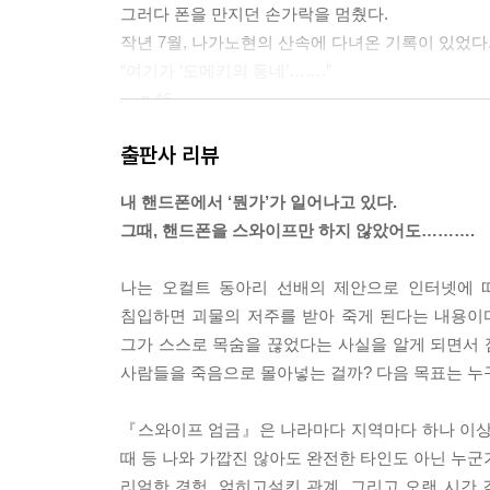
그러다 폰을 만지던 손가락을 멈췄다.
작년 7월, 나가노현의 산속에 다녀온 기록이 있었다
“여기가 ‘도메키의 동네’…….”
--- p.46
출판사 리뷰
……정체가 궁금하다면, 붙잡으면 된다.
공포를 떨친 나는 바닥을 박차고 달려갔다.
내 핸드폰에서 ‘뭔가’가 일어나고 있다.
--- p.60
그때, 핸드폰을 스와이프만 하지 않았어도……….
‘도메키의 동네’에 침입한 사람은 저주받아 괴롭힘을
나는 오컬트 동아리 선배의 제안으로 인터넷에 떠
--- p.87
침입하면 괴물의 저주를 받아 죽게 된다는 내용이
그가 스스로 목숨을 끊었다는 사실을 알게 되면서 
얼른 긴급 SOS 호출 화면을 띄웠다. 카운트 다운이
사람들을 죽음으로 몰아넣는 걸까? 다음 목표는 누
아…….
3초가 남았을 때 나는 어떤 사실을 알아차리고 서둘러
『스와이프 엄금』은 나라마다 지역마다 하나 이상
때 등 나와 가깝진 않아도 완전한 타인도 아닌 누군
--- p.104
리얼한 경험, 얽히고설킨 관계, 그리고 오랜 시간