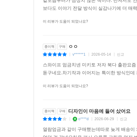
겉모습부터가 심상치 않은 책이다. 만져서도 안
보다도 이야기 전달 방식이 실감나기에 더 매력
이 리뷰가 도움이 되었나요?
ㅇㅇ
종이책
구매
v******1
2026-05-14
신고
|
|
|
스와이프 엄금치넨 미키토 저자 북다 출판요
돋구네요.차기작과 이어지는 특이한 방식인데
이 리뷰가 도움이 되었나요?
디자인이 마음에 들어 샀어요
종이책
구매
o****d
2026-06-29
신고
|
|
|
열람엄금과 같이 구매했는데따로 늦게 배송이 