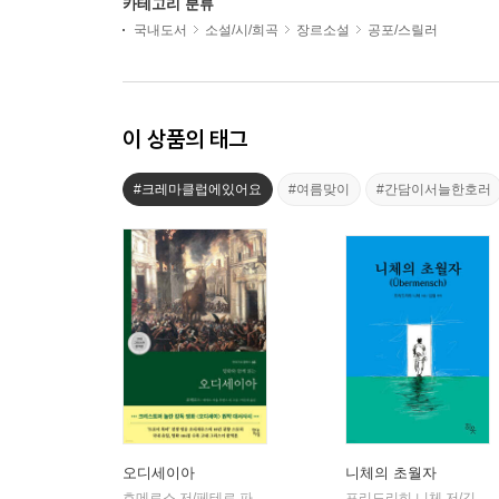
카테고리 분류
국내도서
소설/시/희곡
장르소설
공포/스릴러
이 상품의 태그
#크레마클럽에있어요
#여름맞이
#간담이서늘한호러
오디세이아
니체의 초월자
호메로스 저/페테르 파울 루벤스 그림/박문재 역
현대지성
프리드리히 니체 저/김철 편역
|