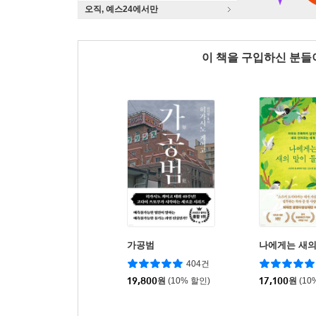
오직, 예스24에서만
이 책을 구입하신 분
가공범
나에게는 새의
404건
19,800
원
(10% 할인)
17,100
원
(10