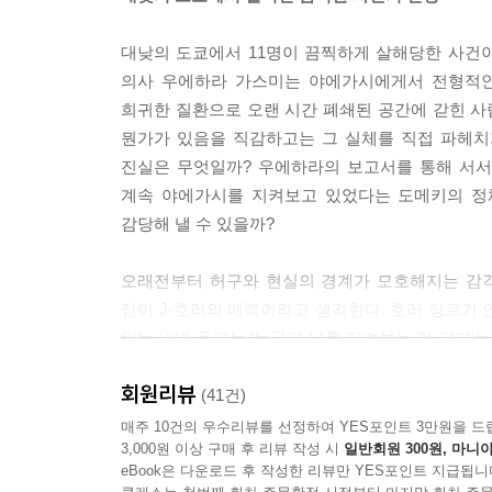
--- p.70
대낮의 도쿄에서 11명이 끔찍하게 살해당한 사건이
쓰지 폐쇄병동의 평면도에는 그 정도로 대량의 비품
의사 우에하라 가스미는 야에가시에게서 전형적인 조
우에하라 네, 제가 그린 평면도에는 그런 공간이 없
희귀한 질환으로 오랜 시간 폐쇄된 공간에 갇힌 
다만 부자연스러운 공간은 있어요.
뭔가가 있음을 직감하고는 그 실체를 직접 파헤치
--- p.123
진실은 무엇일까? 우에하라의 보고서를 통해 서서히
계속 야에가시를 지켜보고 있었다는 도메키의 정
쓰지 그래서 어떻게 하셨나요?
감당해 낼 수 있을까?
우에하라 달린 탓인지 겁나고 긴장을 해서인지 심장
왔어요. 그런데 메일이 와 있었어요.
오래전부터 허구와 현실의 경계가 모호해지는 감각
--- p.144
점이 J-호러의 매력이라고 생각한다. 호러 장르가
읽는 내내 독자는 ‘누군가 나를 지켜보는 것 같다’는
우에하라 아시는군요. 가르쳐 주세요! 도메키는 뭔
현장 보고가 이를 배가시킨다. 작가는 현대인의 삶과
우카가미 ……저도 몰라요.
회원리뷰
현실을 더욱 강렬하게 느낄 수 있다는 게 모큐멘터리
(41건)
다만……, 불을 지른 피실험자가 불을 지르기 직전에 
매주 10건의 우수리뷰를 선정하여 YES포인트 3만원을 드
보고 있다’라고요.
3,000원 이상 구매 후 리뷰 작성 시
일반회원 300원, 마니아
● 절대로 열면 안 된다!
--- p.163
eBook은 다운로드 후 작성한 리뷰만 YES포인트 지급됩니
엽기 살인범의 정신 감정 보고서