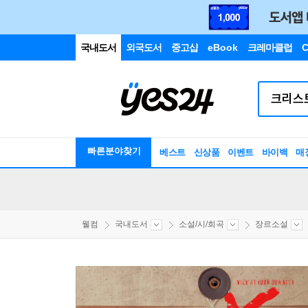
국내도서
외국도서
중고샵
eBook
크레마클럽
C
빠른분야찾기
베스트
신상품
이벤트
바이백
매
웰컴
국내도서
소설/시/희곡
장르소설