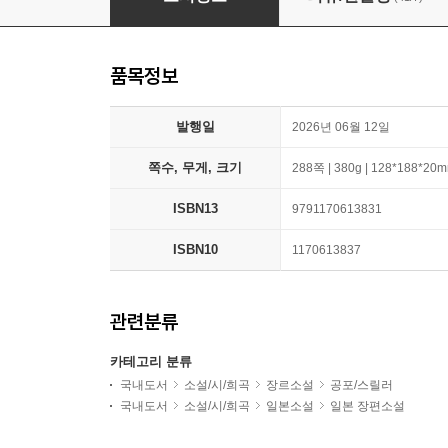
품목정보
발행일
2026년 06월 12일
쪽수, 무게, 크기
288쪽 | 380g | 128*188*20
ISBN13
9791170613831
ISBN10
1170613837
관련분류
카테고리 분류
국내도서
소설/시/희곡
장르소설
공포/스릴러
국내도서
소설/시/희곡
일본소설
일본 장편소설