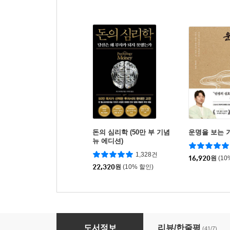
돈의 심리학 (50만 부 기념
운명을 보는 
뉴 에디션)
1,328건
16,920
원
(10
22,320
원
(10% 할인)
열람 엄금
도서정보
리뷰/한줄평
(41/7)