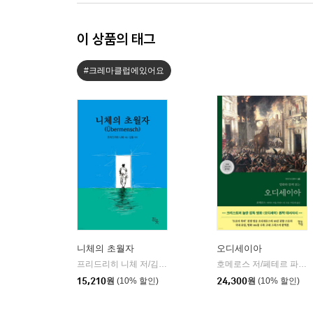
이 상품의 태그
#크레마클럽에있어요
니체의 초월자
오디세이아
프리드리히 니체 저/김철 편역
히읏
호메로스 저/페테르 파울 루벤스 그림/박문재 역
|
15,210
원
(10% 할인)
24,300
원
(10% 할인)