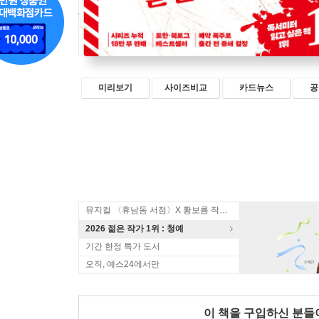
미리보기
사이즈비교
카드뉴스
공
뮤지컬 〈휴남동 서점〉X 황보름 작가 북토크
2026 젊은 작가 1위 : 청예
기간 한정 특가 도서
오직, 예스24에서만
이 책을 구입하신 분