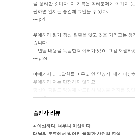
을 정리한 것이다. 이 기록은 여러분에게 예기치 
원하면 언제든 중간에 그만둘 수 있다.
--- p.4
우에하라 뭔가 정신 질환을 앓고 있을 거라고는 생
습니다.
―면담 내용을 녹음한 데이터가 있죠. 그걸 재생하
--- p.24
야에가시 ……말한들 아무도 안 믿겠지. 내가 이상
우에하라 저는 단정하지 않아요.
당신이 정말로 망상에 사로잡혀 범행을 저지른 것인
--- p.39
출판사 리뷰
―이 기사에 나온 유령 마을이 사건의 수수께끼에 
우에하라 저는 그렇게 생각했어요. 다만 도메키가 
● 이상하다, 너무나 이상하다
그래서 어딘지 물어보러 가기로 했어요.
대낮의 도쿄에서 벌어진 끔찍한 사건의 진상