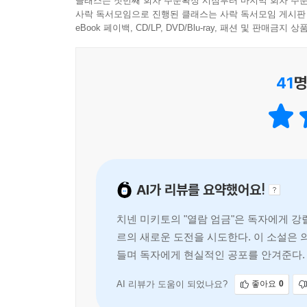
클래스는 첫번째 회차 주문확정 시점부터 마지막 회차 주문
사락 독서모임으로 진행된 클래스는 사락 독서모임 게시판
우에하라 아니에요! 저는 뛰어들지 않았어요.
『열람 엄금』은 작가가 넣어 둔 몇 가지 수수께끼 
eBook 페이백, CD/LP, DVD/Blu-ray, 패션 및 판매금
플랫폼 끄트머리에 서 있는데 누가 제 등을 밀었다고
공포를 느끼게 하는 함정이기도 하다. 엄금 시리즈
‘도메키의 눈’이 저를 죽이려 한 거예요.
치넨 미키토는 “미스터리는 철두철미한 논리가 필
―하지만 경찰 보고서에 그런 인물은 확인하지 못했
41
명
논리를 초월하는 일이 허용된다. 미스터리 소설가
복선을 흩뿌려 두었다”라고 말했다. 그리고 치넨 미
--- p.217
엄금 시리즈는 간담이 서늘하고, 등골이 오싹하고,
한동안 독자의 마음에 남는다. 일본 독자들은 “눈 
전한다”며 아낌없는 찬사를 보냈다. 그러니 『열람
AI가 리뷰를 요약했어요!
동시에 안겨 주는 전율의 독서 체험이 될 것이다!
치넨 미키토의 "열람 엄금"은 독자에게 강
르의 새로운 도전을 시도한다. 이 소설은 
들며 독자에게 현실적인 공포를 안겨준다. 
문의가 범인을 면담하는 인터뷰 형식으로 
AI 리뷰가 도움이 되었나요?
좋아요
0