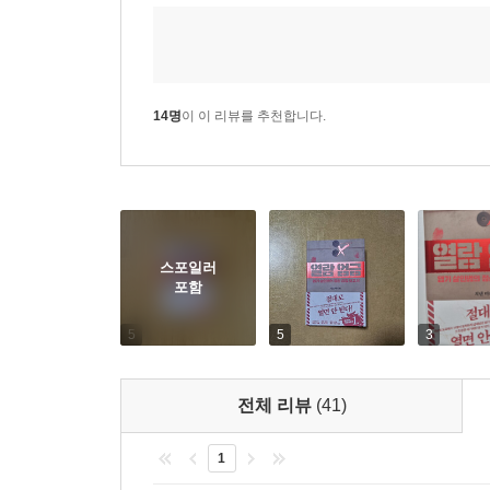
y*****2
2026-06-26
신고
|
|
|
14명
이 이 리뷰를 추천합니다.
스포일러
포함
5
5
3
전체 리뷰
(41)
1