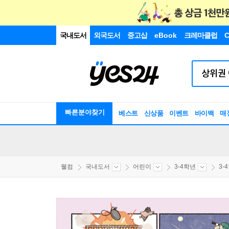
국내도서
외국도서
중고샵
eBook
크레마클럽
C
빠른분야찾기
베스트
신상품
이벤트
바이백
매
웰컴
국내도서
어린이
3-4학년
3-