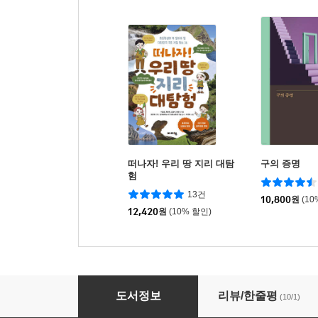
떠나자! 우리 땅 지리 대탐
구의 증명
험
13건
10,800
원
(10
12,420
원
(10% 할인)
다 알려줄게! 궁금한 어린이 한국사
도서정보
리뷰/한줄평
(10/1)