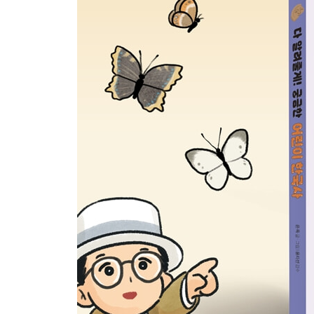
요동 지방을 정벌하러 떠났던 이성계가 생각을 바꾸
단심가라는 시조를 쓴 인물은 누구일까요?
도전! 한국사 골든벨
조선 시대
수도 한양을 설계한 인물은 누구일까요?
이성계의 아들 이방원이 왕위에 오르기 위해 두 차
억울한 일을 당한 백성이 임금에게 자신의 사연을 
세종 대왕이 창시한 글자는 무엇일까요?
학자들이 학문을 연구하고 공부했던 왕실 부속 연구
해시계 ‘앙부일구’, 물시계 ‘자격루’ 등을 만든 과
조카인 어린 단종을 몰아내고 왕이 된 인물은 누구
조선 시대 최고 교육 기관은 무엇일까요?
조선의 통치 기준이 된 법전은 무엇일까요?
‘흥청망청’이라는 말과 관련이 깊은 왕은 누구일까요
그림 속 인물들의 신분은 무엇일까요?
율곡 이이와 더불어 손꼽히는 사상가이자 동방의 