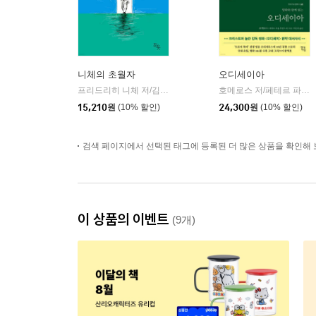
니체의 초월자
오디세이아
프리드리히 니체 저/김철 편역
히읏
호메로스 저/페테르 파울 루벤스 그림/박문재 역
|
15,210
원
(10% 할인)
24,300
원
(10% 할인)
검색 페이지에서 선택된 태그에 등록된 더 많은 상품을 확인해 
이 상품의 이벤트
(9개)