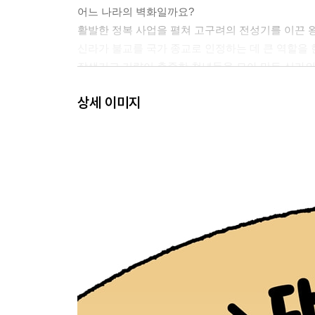
어느 나라의 벽화일까요?
활발한 정복 사업을 펼쳐 고구려의 전성기를 이끈 
신라가 불교를 국가 종교로 인정하는 데 큰 역할을
잘생기고 기량이 출중한 청년들을 모아 만든 신라의
백제 성왕이 목숨을 잃었던 신라와의 전투는 무엇
상세 이미지
고구려에 쳐들어온 수나라 30만 대군을 살수에서 
당나라를 막기 위해 천리장성을 쌓은 고구려 장수
신라가 백제와 고구려를 무너뜨리기 위해 동맹을 
우리나라 최초의 여왕은 누구일까요?
신라는 별을 관측하기 위해 무엇을 만들었을까요?
도전! 한국사 골든벨
통일 신라와 발해
김춘추와 힘을 합쳐 삼국을 통일하는 데 결정적인 
해적을 소탕하고 해상 무역을 펼쳤던 인물은 누구
해골에 고여 있는 물을 마시고 깨달음을 얻은 승려