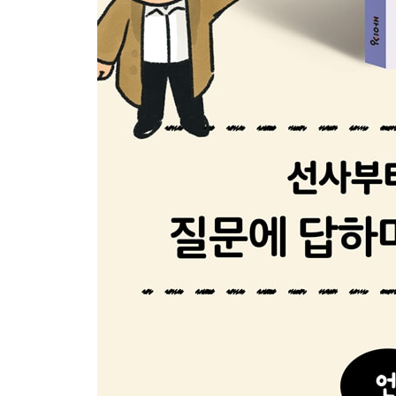
태조 때부터 철종 때까지의 역사적 사실을 왕별로 
두 차례에 걸쳐 일본이 조선을 침략해 일으킨 전쟁
임진왜란 때 왜군을 무찌르며 활약했던 조선의 철
인조반정이 일어나 왕의 자리에서 쫓겨나게 된 왕
『동의보감』을 쓴 인물은 누구일까요?
청나라의 침략으로 인조가 남한산성에 피난을 갔던
영조가 신하들에게 서로 싸우지 말고 화합하라는 
빈칸에 들어갈 인물은 누구일까요?
책 읽기를 좋아했던 정조가 세운 왕실 도서관은 무
정조를 도와 수원 화성을 설계한 인물은 누구일까요
조선 후기에 왜 양반의 수가 크게 늘었을까요?
지리학자 김정호가 만든 한반도 지도는 무엇일까요
제주도에 흉년이 들었을 때, 자신의 전 재산을 바쳐
판소리에서 북을 치는 사람을 무엇이라고 할까요?
조선 후기에 서민들의 생활 모습을 그린 그림을 무
서양 세력의 침략을 겪은 후, 흥선 대원군이 전국 
조선과 일본이 강화도에서 맺은 불평등 조약은 무