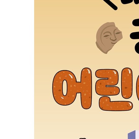
나라에 평화를 가져다준다는 전설 속 피리는 무엇
대조영이 고구려를 계승하는 의미로 세운 나라는 
후백제와 후고구려를 세운 인물은 각각 누구일까요
후삼국 통일을 이룬 나라는 어디인가요?
도전! 한국사 골든벨
고려 시대
거란과 외교 담판을 벌여 강동 6주를 획득한 인물
강감찬 장군이 귀주에서 거란군을 크게 무찌른 전
여진 정벌을 위해 윤관 장군이 조직한 특수 부대는
‘Korea’라는 우리나라 영어 이름은 어느 시대부터
차별을 받았던 무신들이 반란을 일으킨 사건은 무
우리나라 최초로 화약을 만들어 낸 인물은 누구일까
부처의 힘으로 몽골군을 물리치고자 하는 마음을 담
문익점이 중국에서 고려로 들여온 것은 무엇일까요
원나라의 힘을 등에 업고 성장한 권문세족을 비판하