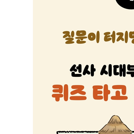
도전! 한국사 골든벨
개항기와 일제 강점기
‘녹두 장군’이라고 불리며 동학 농민 운동을 이끈 
조선의 법과 제도를 바꾼 갑오개혁은 어느 나라의
일본군과 자객들이 경복궁에 침입해 명성 황후를 
우리나라의 자주독립을 이루고자 독립문을 세우고 
일본이 우리나라의 외교권을 빼앗기 위해 강제로 
고종은 왜 네덜란드 헤이그에 특사를 보냈을까요?
3 · 1 운동은 왜 3월 1일에 일어났을까요?
독립운동가들이 중국 상하이에 세운 통합 정부는 
1909년 만주 하얼빈 역에서 이토 히로부미를 저격
봉오동 전투를 지휘한 장군은 누구일까요?
중국 상하이에서 열린 일왕의 생일 행사장에서 윤봉
최초의 우리말 백과사전인 『조선말 큰사전』을 편
우리나라 나비 연구의 기틀을 마련한 나비 박사는 