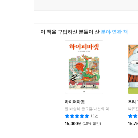
이 책을 구입하신 분들이 산
분야 연관 책
하이퍼마켓
우리 
질 바슐레 글그림/나선희 역
책빛
박유진
|
11건
15,300
원
(10% 할인)
15,7