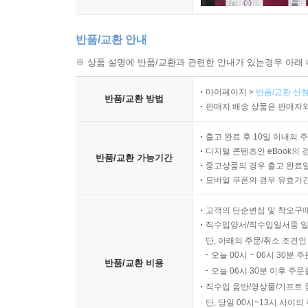
반품/교환 안내
※ 상품 설명에 반품/교환과 관련한 안내가 있는경우 아래 
마이페이지 >
반품/교환 신청
반품/교환 방법
판매자 배송 상품은 판매자와
출고 완료 후 10일 이내의 
디지털 콘텐츠인 eBook의 
반품/교환 가능기간
중고상품의 경우 출고 완료일
모바일 쿠폰의 경우 유효기간(
고객의 단순변심 및 착오구
직수입양서/직수입일서중 일
단, 아래의 주문/취소 조건인
오늘 00시 ~ 06시 30분 
반품/교환 비용
오늘 06시 30분 이후 주문
직수입 음반/영상물/기프트 
단, 당일 00시~13시 사이