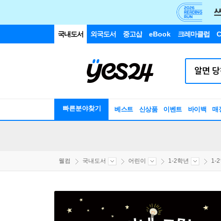
국내도서
외국도서
중고샵
eBook
크레마클럽
C
빠른분야찾기
베스트
신상품
이벤트
바이백
매
웰컴
국내도서
어린이
1-2학년
1-