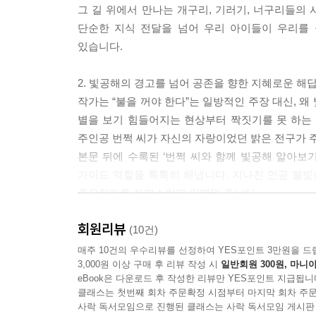
그 길 위에서 만나는 개구리, 기러기, 너구리들의
단순한 지식 전달을 넘어 우리 아이들이 우리를
있습니다.
2. 빛공해의 경고를 넘어 공존을 향한 지혜로운 해
작가는 “불을 꺼야 한다”는 일방적인 주장 대신, 
별을 보기 힘들어지는 현상부터 짝짓기를 못 하는
주인공 번쩍 씨가 자신의 자랑이었던 밝은 전구가 
본문 뒤에 수록된 ‘번쩍 씨와 함께 빛공해 알아보
가이드 역할을 톡톡히 해냅니다. 지나친 인공 불빛
중요한지를 자연스럽게 일깨워 줍니다.
회원리뷰
3. 빛이 조금 줄어들면 우린 더 많은 걸 볼 수 있어요
(10건)
번쩍 씨는 더 밝고 화려해진 세상에서 더 많은 걸
매주 10건의 우수리뷰를 선정하여 YES포인트 3만원을 드
3,000원 이상 구매 후 리뷰 작성 시
일반회원 300원, 마니아
생명체들을 잃어버리고 말았습니다. 이 책은 ‘더 밝
eBook은 다운로드 후 작성한 리뷰만 YES포인트 지급됩니
아주 특별한 그림책입니다.
클래스는 첫번째 회차 주문확정 시점부터 마지막 회차 주문
눈을 찌르는 네온사인 대신 은은한 달빛과 별빛이 
사락 독서모임으로 진행된 클래스는 사락 독서모임 게시판