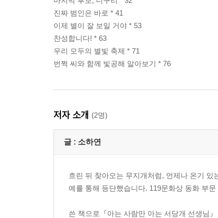
마지막 후보, 너구리 * 32
진짜 범인은 바로 * 41
이제 별이 잘 보일 거야 * 53
찬성합니다! * 63
우리 모두의 별빛 축제 * 71
번쩍 씨와 함께 빛공해 알아보기 * 76
저자 소개
(2명)
글 :
소하연
흐린 뒤 찾아오는 무지개처럼, 언제나 온기 있
예를 통해 등단했습니다. 119문화상 동화 부
쓴 책으로『아는 사람만 아는 서당개 선생님』