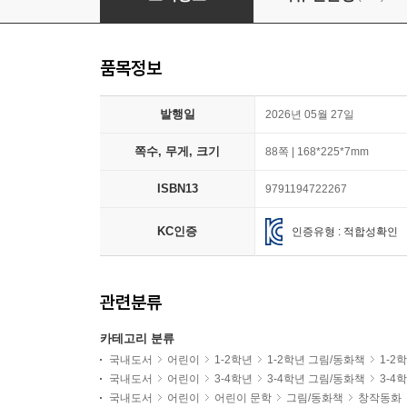
품목정보
발행일
2026년 05월 27일
쪽수, 무게, 크기
88쪽 | 168*225*7mm
ISBN13
9791194722267
KC인증
인증유형 : 적합성확인
관련분류
카테고리 분류
국내도서
어린이
1-2학년
1-2학년 그림/동화책
1-2
국내도서
어린이
3-4학년
3-4학년 그림/동화책
3-4
국내도서
어린이
어린이 문학
그림/동화책
창작동화