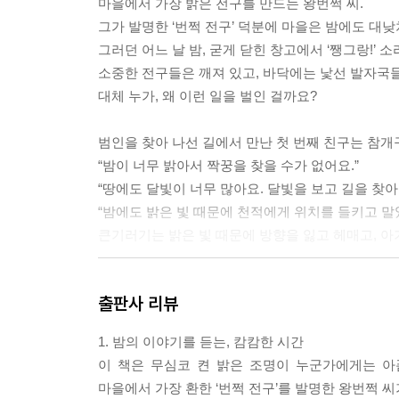
마을에서 가장 밝은 전구를 만드는 왕번쩍 씨.
그가 발명한 ‘번쩍 전구’ 덕분에 마을은 밤에도 대
그러던 어느 날 밤, 굳게 닫힌 창고에서 ‘쨍그랑!’ 
소중한 전구들은 깨져 있고, 바닥에는 낯선 발자국들
대체 누가, 왜 이런 일을 벌인 걸까요?
범인을 찾아 나선 길에서 만난 첫 번째 친구는 참
“밤이 너무 밝아서 짝꿍을 찾을 수가 없어요.”
“땅에도 달빛이 너무 많아요. 달빛을 보고 길을 찾아
“밤에도 밝은 빛 때문에 천적에게 위치를 들키고 말았
큰기러기는 밝은 빛 때문에 방향을 잃고 헤매고, 아
동물 친구들의 사연을 듣고 돌아온 번쩍 씨는 드디
출판사 리뷰
예상치 못한 범인의 정체, 그리고 그 속에 담긴 간
빛이 조금 줄어들면, 우리는 더 많은 걸 볼 수 있어요
1. 밤의 이야기를 듣는, 캄캄한 시간
함께 잠들고 함께 꿈꾸는 세상을 위한 다정한 약속,
이 책은 무심코 켠 밝은 조명이 누군가에게는 아
마을에서 가장 환한 ‘번쩍 전구’를 발명한 왕번쩍 