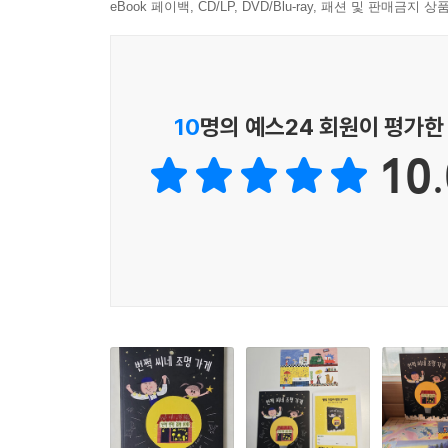
감각적인 문장과 그림으로 묘사합니다. 번쩍 씨가 
eBook 페이백, CD/LP, DVD/Blu-ray, 패션 및 판매금
세상을 바꿀 수 있다는 믿음입니다. 책 속에 펼
만드는 마법 같은 매력을 지니고 있습니다. 불필요한
보길 권합니다.
10
명의 예스24 회원이 평가한
· 교과 연계
_
10.
[3학년 2학기 과학] 2. 동물의 생활
[3학년 1학기 도덕] 6. 생명을 존중하는 우리
[4학년 1학기 도덕] 6. 함께해요, 깨끗한 세상