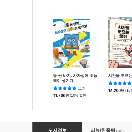
똥 싼 바지, 사자성어 초능
시간을 모으는
력이 생기다!
11건
16,200
원
(10
11,700
원
(10% 할인)
번쩍 씨네 조명 가게
도서정보
리뷰/한줄평
(10/0)