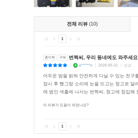
2
전체 리뷰
(10)
1
번쩍씨, 우리 동네에도 와주세요
종이책
구매
a******o
2026-05-31
신고
|
|
|
어두운 밤을 빍혀 안전하게 다닐 수 있는 전
잠시 후 쨍그랑 소리에 눈을 뜨고는 창고로 
에 범인 색출에 나서는 번쩍씨. 창고에 침입해 
이 리뷰가 도움이 되었나요?
1