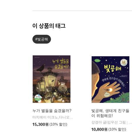
이 상품의 태그
#빛공해
누가 별들을 숨겼을까?
빛공해, 생태계 친구들
이 위험해요!
마치에이 미크노,다니오 미제로키 글/발렌티나 고타르디 그림/이승수 역/장용준 감수
강경아 글/김우선 그림
와
|
15,300
원
(10% 할인)
10,800
원
(10% 할인)