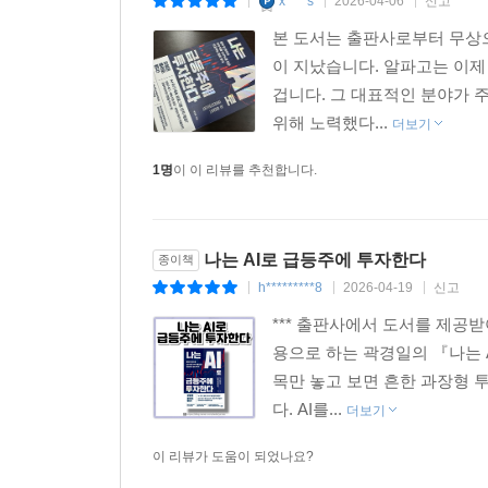
x****s
2026-04-06
신고
|
|
|
본 도서는 출판사로부터 무상으
이 지났습니다. 알파고는 이제
겁니다. 그 대표적인 분야가 
위해 노력했다...
더보기
1명
이 이 리뷰를 추천합니다.
나는 AI로 급등주에 투자한다
종이책
h*********8
2026-04-19
신고
|
|
|
*** 출판사에서 도서를 제공
용으로 하는 곽경일의 『나는 
목만 놓고 보면 흔한 과장형 
다. AI를...
더보기
이 리뷰가 도움이 되었나요?