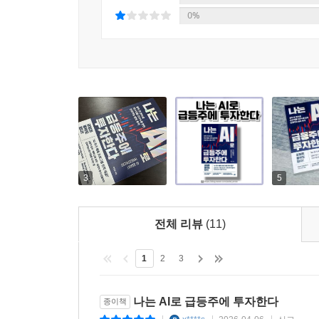
이 책은 ‘주식 분석 인공지능’을 이해하고 싶은 
0%
길잡이를 제공해 줄 것이다. 이제 감(感)이 아닌 
3
5
전체 리뷰
(11)
1
2
3
나는 AI로 급등주에 투자한다
종이책