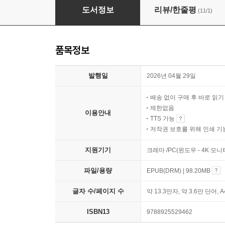
나는 AI로 급등주에 투자한다
도서정보
리뷰/한줄평
(11/1)
품목정보
발행일
2026년 04월 29일
배송 없이 구매 후 바로 읽
제한없음
이용안내
TTS 가능
저작권 보호를 위해 인쇄 기
지원기기
크레마 /PC(윈도우 - 4K 모
파일/용량
EPUB(DRM) | 98.20MB
글자 수/페이지 수
약 13.3만자, 약 3.6만 단어, 
ISBN13
9788925529462