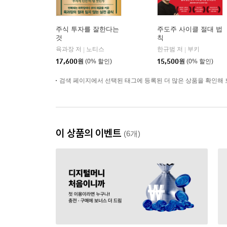
주식 투자를 잘한다는
주도주 사이클 절대 법
것
칙
육과장 저
노티스
한규범 저
부키
|
|
17,600
원
(0% 할인)
15,500
원
(0% 할인)
검색 페이지에서 선택된 태그에 등록된 더 많은 상품을 확인해 
이 상품의 이벤트
(6개)