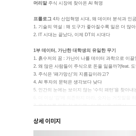
머리말
주식 시장에 찾아온 AI 혁명
프롤로그
4차 산업혁명 시대, 왜 데이터 분석과 인
1. 기술의 역설 : 왜 도구가 좋아질수록 일은 더 많
2. IT 시대는 끝났다, 이제 DT의 시대다
1부 데이터, 가난한 대학생의 유일한 무기
1. 흙수저의 꿈 : 가난이 나를 데이터 과학으로 이
2. 왜 많은 사람들이 주식으로 돈을 잃을까?(feat. 
3. 주식은 ‘패가망신’의 지름길이라고?
4. AI 투자의 문턱은 생각보다 낮다
5. 인간의 눈에는 보이지 않는 ‘수익 패턴’을 찾아내는
6. 더 이상 ‘감’에 의존하지 마라, 숫자는 거짓말을 
7. 왕초보를 위한 AI 로드맵 : 이 책 사용 설명서
상세 이미지
2부 내 손안의 AI 비서, 투자의 레벨을 바꾸다
1. 월스트리트 억만장자들의 비밀 병기 : 그들은 A