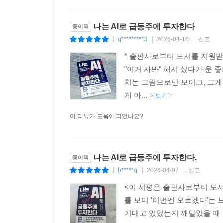
나는 AI로 급등주에 투자한다
종이책
q*********3
2026-04-16
신고
|
|
|
* 출판사로부터 도서를 지원받
"이거 사봐" 해서 샀다가 운 
치는 그림으로만 보이고, 그게
게 아...
더보기
이 리뷰가 도움이 되었나요?
나는 AI로 급등주에 투자한다.
종이책
b*****q
2026-04-07
신고
|
|
|
<이 서평은 출판사로부터 도서
를 보며 '이번엔 오르겠다'는
기대고 있었는지 깨달았을 때 말