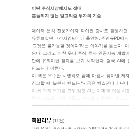
어떤 주식시장에서도 절대
흔들리지 않는 알고리즘 투자의 기술
데이터 분석 전문가이자 파이썬 강사로 활동하던 저자
유튜브였던 〈신사임당〉에 출연해, 주언규PD에게 
‘그것은 불가능할 것이다’라는 이야기를 듣는다. 이
된다. 그리고 미친 듯이 주식 투자 인공지능 개발
만에 유의미한 결과를 보기 시작한다. 결국 AI
만드는데 이른다.
이 책은 무수한 시행착오 끝에 마침내 찾아낸 저자
경고할 때, 볼린저 밴드는 “지금은 박스권이니 단타
이 세 가지 무기를 모두 갖춘 AI는 이제 더 이상
투자 모델을 직접 만들고 성능을 검증하는 법, 
종목을 찾는 법을 알 수 있다.
책의 장점 중 하나는 비전공자나, 주식 투자 초보자도
회원리뷰
찾고, 매매 신호를 포착하고, 최적의 투자 비율까지
(11건)
있다.
매주 10건의 우수리뷰를 선정하여 YES포인트 3만원을 드