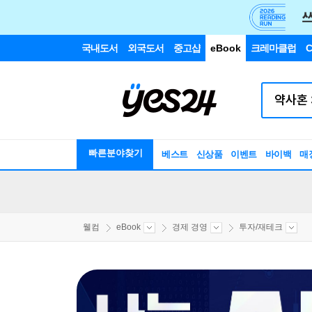
국내도서
외국도서
중고샵
eBook
크레마클럽
C
빠른분야찾기
베스트
신상품
이벤트
바이백
매
웰컴
eBook
경제 경영
투자/재테크