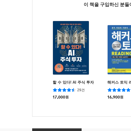
이 책을 구입하신 분
할 수 있다! AI 주식 투자
해커스 토익 
29건
17,000
원
16,900
원