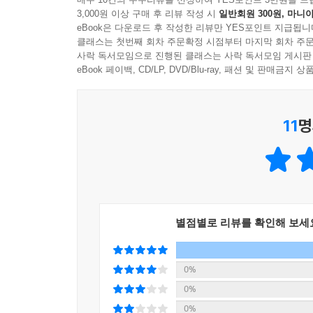
3,000원 이상 구매 후 리뷰 작성 시
일반회원 300원, 마니아
eBook은 다운로드 후 작성한 리뷰만 YES포인트 지급됩니
알고리즘만이 전부가 아니다
클래스는 첫번째 회차 주문확정 시점부터 마지막 회차 주문
효율적인 포트폴리오 설계와
사락 독서모임으로 진행된 클래스는 사락 독서모임 게시판
투자 마인드셋으로 성공 확률 높이기
eBook 페이백, CD/LP, DVD/Blu-ray, 패션 및 판매금
시장을 이기는 알고리즘 무기가 완성되었다면 이를
11
명
포트폴리오 설계와 자금 관리를 다룬다. 만약 당신이 
33% : 33%’로 똑같이 나누어 담는 것이다. 
담으면 테슬라의 움직임에 계좌 전체가 휘청거릴 수 
투자를 돌려서 가장 완벽한 비율을 찾아줘!”라고
최적화’다. AI가 당신의 계좌를 가장 단단하게 지켜
저자가 제시하는 투자법은 AI라고 해서 백퍼센트
별점별로 리뷰를 확인해 보세
예측처럼 흘러가지는 않는다. 실전 투자에서는 다
체결되는 문제(슬리피지), 팔고 싶어도 거래량이 없어
스완) 등이다. 이런 변수들은 백테스팅 데이터에는
0%
일지 기록을 통해 AI를 업그레이드한다. 저자가 실제
0%
평가하고 고용을 유지할지 결정하는 것은, 결국 ‘데
0%