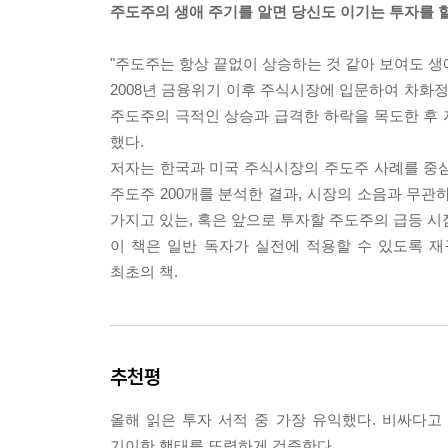
주도주의 생애 주기를 알면 당신도 이기는 투자를 할
2장 진격의 나팔 소리
정배열(Golden Alignment)이란 이 이동평
"주도주는 항상 끝없이 상승하는 것 같아 보여도 생
장기선이 가장 아래에 있는 형태로, 주가가 구조적인
2008년 금융위기 이후 주식시장에 입문하여 차화정,
우측 차트에서는 선들이 아래에서 위로 차례로 수
주도주의 극적인 상승과 급격한 하락을 목도한 후
엉켜 있거나 장기선이 위에 있는 역배열 상태다.
했다.
이것이 이 책 전체를 관통하는 핵심 신호다. 이제부
저자는 한국과 미국 주식시장의 주도주 사례를 중심으
보자. 〈42쪽〉
주도주 200개를 분석한 결과, 시장의 소음과 무관
가지고 있는, 혹은 앞으로 투자할 주도주의 급등 시
3장 1년 차의 도약
이 책은 일반 독자가 실전에 적용할 수 있도록 
주도주의 진짜 힘은 정배열이 완성되는 ‘첫해’에 집중된
최초의 책.
진의 마력이 바뀌면 차트의 각도가 바뀌듯, 1년 
린다.
필자는 이를 ‘실적 델타(Delta)’라고 정의한다.
이 좋은 상태가 아니라, 전년 대비 성장률이 가파르
추천평
적 지표 완성과 실적 폭발이라는 펀더멘털의 결합, 
올해 읽은 투자 서적 중 가장 유익했다. 비싸다고
4장 2년의 벽
기이한 행태를 또렷하게 검증한다.