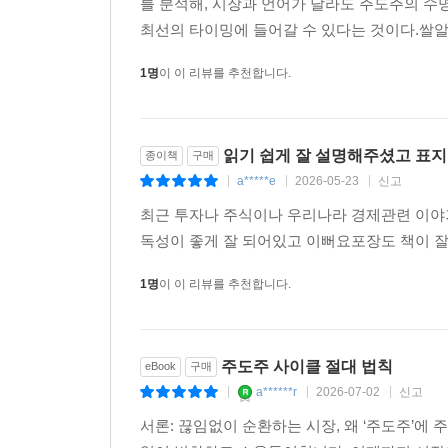
를 분석해, 시장과 언어가 달라도 주도주의 수
론 기관에서도 이 형태로 가공된 데이터를 접하기 
최선의 타이밍에 들어갈 수 있다는 것이다.쌀알을
그럼에도 이 표를 책에 수록한 이유는 단 하나다. 
1명
이 이 리뷰를 추천합니다.
독자 스스로 눈으로 확인하게 하기 위해서다. 〈19
12장 반복되는 역사
11장에서 우리는 ‘차·화·정’이라는 거대한 군단이
읽기 쉽게 잘 설명해주셨고 표
종이책
구매
다. 필자가 경험한 그 이후 지난 15년 동안, 전
a*****e
2026-05-23
신고
|
|
|
시나리오는 소름 끼칠 정도로 똑같이 되풀이되었다.
최근 투자나 주식이나 우리나라 경제관련 이야
독성이 좋게 잘 되어있고 이뻐요포장도 책이 
13장 공세의 재점화
역사적으로 애플, 엔비디아, 삼성전자와 같은 기업들
1명
이 이 리뷰를 추천합니다.
로를 재정의하며 반복적으로 주도주 공세를 재점화했
--- 본문 중에서
주도주 사이클 절대 법칙
eBook
구매
a******r
2026-07-02
신고
|
|
|
서론: 끊임없이 순환하는 시장, 왜 ‘주도주’