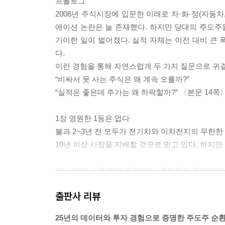
프롤로그
2008년 주식시장에 입문한 이래로 차·화·정(자동차,
에이션 논란은 늘 존재했다. 하지만 당대의 주도주
기이한 일이 벌어졌다. 실적 자체는 이전 대비 큰
다.
이런 경험을 통해 자연스럽게 두 가지 질문으로 귀
“비싸서 못 사는 주식은 왜 계속 오를까?”
“실적은 좋은데 주가는 왜 하락할까?” 〈본문 14쪽
1장 영원한 1등은 없다
불과 2~3년 전 모두가 전기차와 이차전지의 무한한 
10년 이상 시장을 지배할 것으로 믿고 있다. 하지
이 시기의 교훈 또한 명확하다. 주도주의 몰락은 단
넘어 움직이는 존재이기 때문이다. 진짜 위기는 가
출판사 리뷰
새로운 매수세를 유입시키지 못할 때 찾아온다. ‘
생명력은 마침표를 찍게 된다. 〈36쪽〉
25년의 데이터와 투자 경험으로 증명한 주도주 순