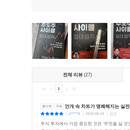
다. 〈151쪽〉
9장 공세종말점
8장에서 우리는 델타 음 전환이라는 내부 엔진의 결
더 나아가거나, 고점에서 격렬하게 흔들리는 과정
던 것과 같다.
주도주의 차트에서 공세 종료를 알리는 구체적인 기술
두 가지 축으로 분석했다. 〈175쪽〉
4
10장 한의 법칙
전체 리뷰
(27)
필자는 지난 25년간 한국과 미국 시장의 주도주 2
칙을 정립했다. 이 법칙은 단순히 ‘언제 오를 것인가’
1
11장 전선의 재편
안개 속 차트가 명쾌해지는 실전
10장에서 배운 ‘한의 법칙’이 개별 기업의 생애주
종이책
구매
는지 추적한다. 자본은 진공 상태를 참지 못하며, 
u*****6
2026-06-16
신고
|
|
|
편 과정을 통해 자본의 이동 경로를 추적해 보자. 〈
주식 투자에서 가장 중요한 것은 '무엇을 살 것
필자가 25년 치 한국 시장 섹터별 수익률 데이터를