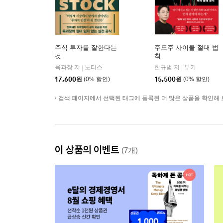
주식 투자를 잘한다는
주도주 사이클 절대 법
것
칙
육과장 저
노티스
한규범 저
부키
|
|
17,600
원
(0% 할인)
15,500
원
(0% 할인)
검색 페이지에서 선택된 태그에 등록된 더 많은 상품을 확인해 
이 상품의 이벤트
(7개)