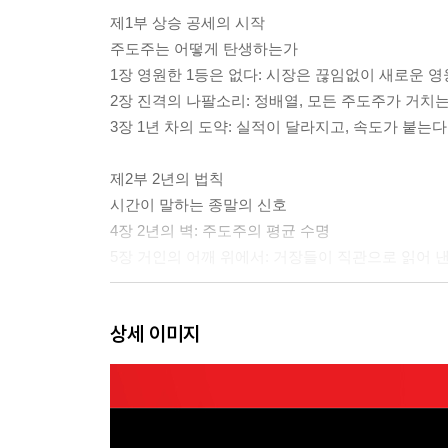
제1부 상승 공세의 시작
주도주는 어떻게 탄생하는가
1장 영원한 1등은 없다: 시장은 끊임없이 새로운 
2장 진격의 나팔소리: 정배열, 모든 주도주가 거치는
3장 1년 차의 도약: 실적이 달라지고, 속도가 붙는다
제2부 2년의 법칙
시간이 말하는 종말의 신호
4장 2년의 벽: 주도주의 평균 수명
5장 거인의 어깨 위에서: 거장들이 직관으로 읽어 낸
제3부 실적 둔화의 메커니즘
상세 이미지
왜 공세는 끝나는가
6장 밸류에이션의 함정: 비싸서 끝나는 것이 아니다
7장 성장률의 역설: 성장이 지속되어도 공세는 멈
8장 델타 음 전환: 성장 속도가 꺾이는 순간
9장 공세종말점: 더 이상 공세를 지속할 힘이 없다