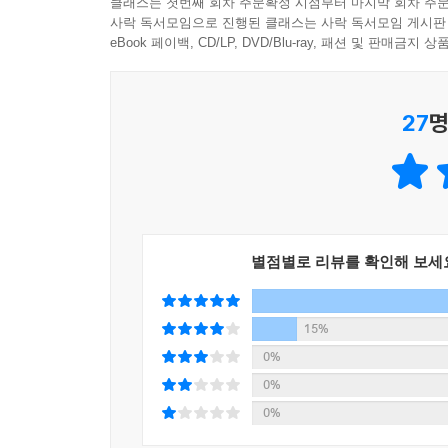
클래스는 첫번째 회차 주문확정 시점부터 마지막 회차 주문
실제 실적은 필자의 정교한 엑셀 추정치와 완전히 어
주식투자를 한 지 20여 년이 되었지만 여전히 주가
사락 독서모임으로 진행된 클래스는 사락 독서모임 게시판
맞물리자, 10년 뒤를 바라보던 DCF 모델은 단 
감사한다.
eBook 페이백, CD/LP, DVD/Blu-ray, 패션 및 판매금
씩 짚어 보며 그 함정을 파헤쳐 보자. 〈127쪽〉
- 조영준 (《살인자 리포트》 감독)
7장 성장률의 역설
27
명
많은 투자자가 주도주에서 제때 내리지 못하는 이유는
자의 눈을 가리는 가장 화려한 포장지다. 하지만 주식시장은
st)’에 도달했다는 것은 그 성장의 기울기가 평평해
8장 델타 음 전환
별점별로 리뷰를 확인해 보세
투자자들이 가장 당혹스러워하는 순간이 있다. ‘역대
표 직후부터 곤두박질치는 상황이다. 전문가들은 이를
(Sell on)’ 상황이 있긴 하다. 분기 또는 연
15%
손바뀜이 일어나는 것이다. 하지만 여기서 말하는 
0%
계속 좋아지는데 주가는 힘을 쓰지 못하고 하락하는 
0%
상황을 이해하지 못한다.
0%
나는 지난 25년간 한국과 미국 시장의 주도주 약 2