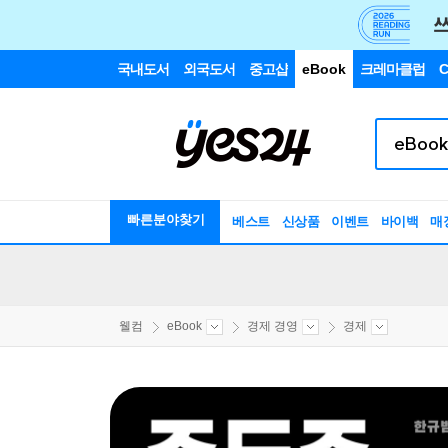
국내도서
외국도서
중고샵
eBook
크레마클럽
C
빠른분야찾기
베스트
신상품
이벤트
바이백
매
웰컴
eBook
경제 경영
경제