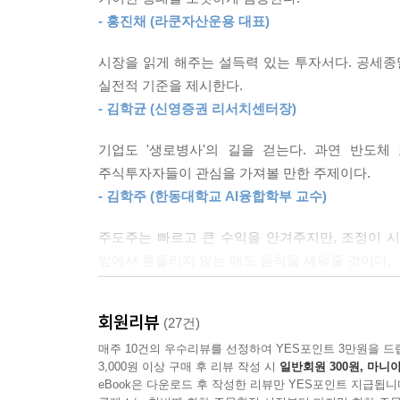
“주가는 언제까지 오를 수 있을까?” 이 질문에 대해
- 홍진채 (라쿤자산운용 대표)
그리고 대부분 적정가치, 목표주가 등 주가의 수준에
랫동안 그렇게 생각해 왔다.
시장을 읽게 해주는 설득력 있는 투자서다. 공세종
2008년 주식시장에 입문한 이후, 필자의 투자 스타일
실전적 기준을 제시한다.
가치를 산정한 뒤 투자 여부를 결정하는 방식이다. 그
- 김학균 (신영증권 리서치센터장)
기업도 '생로병사'의 길을 걷는다. 과연 반도체
5장 거인의 어깨 위에서
주식투자자들이 관심을 가져볼 만한 주제이다.
투자의 역사에서 전설로 불리는 거장들은 각기 다른
- 김학주 (한동대학교 AI융합학부 교수)
다. 그들은 주가가 ‘비싸서’ 파는 것이 아니라 시장의
필자가 데이터로 증명한 ‘2년의 벽’은 사실 이 거
주도주는 빠르고 큰 수익을 안겨주지만, 조정이 시
막스까지 거장들의 눈을 통해 2년이라는 시간이 왜 
앞에서 흔들리지 않는 매도 원칙을 세워줄 것이다.
- 김영익 (서강대학교 경제대학원 교수, 유튜브 〈
6장 밸류에이션의 함정
필자가 과거 직접 모델링했던 씨에스윈드(CS Win
회원리뷰
(27건)
주도주의 탄생과 소멸을 ‘델타’라는 하나의 통
주는 뼈아픈 기록이다. 당시 필자는 글로벌 풍력 
투자자들에게 일독을 권한다.
매주 10건의 우수리뷰를 선정하여 YES포인트 3만원을 드
적으로 늘어날 것이라는 ‘넷제로(Net zero)’ 시나
3,000원 이상 구매 후 리뷰 작성 시
일반회원 300원, 마니아
- 정재식 (서강대학교 경제학과 교수)
려 냈다.
eBook은 다운로드 후 작성한 리뷰만 YES포인트 지급됩니