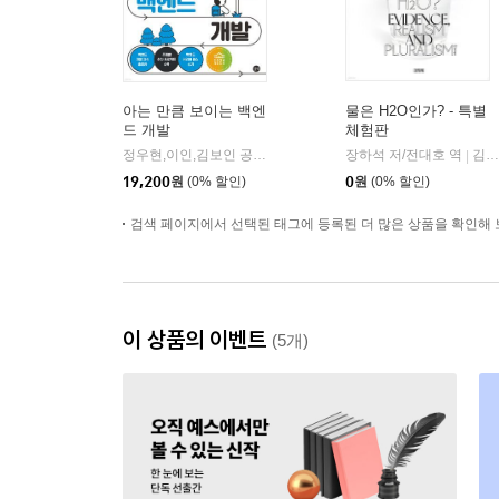
아는 만큼 보이는 백엔
물은 H2O인가? - 특별
드 개발
체험판
정우현,이인,김보인 공저
길벗
장하석 저/전대호 역
김영사
|
|
19,200
원
(0% 할인)
0
원
(0% 할인)
검색 페이지에서 선택된 태그에 등록된 더 많은 상품을 확인해 
이 상품의 이벤트
(5개)