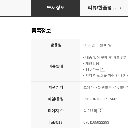
인공지능, 주식투자 좀 부탁해
도서정보
리뷰/한줄평
(6/17)
품목정보
발행일
2023년 06월 01일
배송 없이 구매 후 바로 읽
제한없음
이용안내
TTS 가능
저작권 보호를 위해 인쇄 기
지원기기
크레마 /PC(윈도우 - 4K 모
파일/용량
PDF(DRM) | 17.15MB
페이지 수
약 366쪽
ISBN13
9791165922283