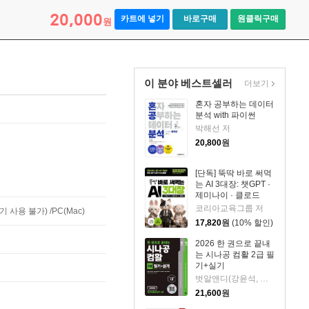
20,000
카트에 넣기
바로구매
원클릭구매
원
이 분야 베스트셀러
더보기
혼자 공부하는 데이터
분석 with 파이썬
박해선 저
20,800
원
[단독] 뚝딱 바로 써먹
는 AI 3대장: 챗GPT ·
제미나이 · 클로드
코리아교육그룹 저
사용 불가) /PC(Mac)
17,820
원
(10% 할인)
2026 한 권으로 끝내
는 시나공 컴활 2급 필
기+실기
벗알앤디(강윤석, 김용갑, 김우경, 김종일) 저
21,600
원