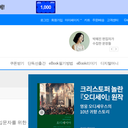
로그인
회원가입
마이페이지
카트
주문/배송
고객센터
Gl
쿠폰받기
단독선출간
eBook필기방법
eBook리더기
디지털머니
입문자를 위한 파이썬 주식 예측 자동 매매 프로그램 만들기