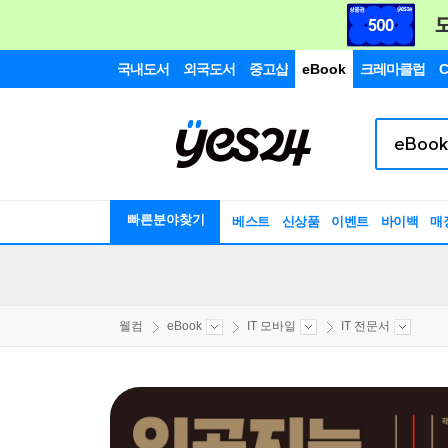
국내도서
외국도서
중고샵
eBook
크레마클럽
C
빠른분야찾기
베스트
신상품
이벤트
바이백
매
웰컴
eBook
IT 모바일
IT 전문서