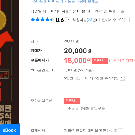
[ 스마트한 PDF 필기 기능을 사용해 보세요! ]
곽경일
저
비제이퍼블릭(BJ퍼블릭)
2023년 06월 01일
8.6
회원리뷰(
23
건)
판매지수 102
정가
20,000원
20,000
원
판매가
18,000
원
쿠폰혜택가
(종이책 정가 대비
쿠폰받기
YES포인트
1,000원 (5% 적립)
5만원이상 구매 시 2천원 추가적립
추가혜택쿠폰
쿠폰받기
주문금액대별 할인쿠폰
결제혜택
카드/간편결제 혜택을 확인하세요