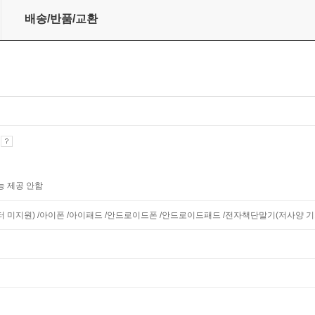
배송/반품/교환
기
능 제공 안함
니터 미지원) /아이폰 /아이패드 /안드로이드폰 /안드로이드패드 /전자책단말기(저사양 기기 