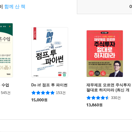
들이
함께 산 책
 수업
Do it! 점프 투 파이썬
재무제표 모르면 주식투자
절대로 하지마라 (최신 개
545건
153건
정판)
330건
15,000
원
13,860
원