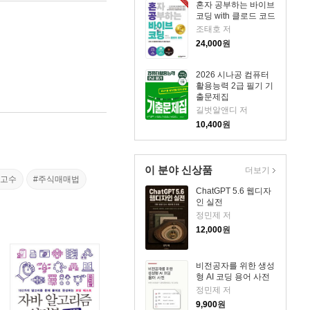
혼자 공부하는 바이브
코딩 with 클로드 코드
조태호 저
24,000
원
2026 시나공 컴퓨터
활용능력 2급 필기 기
출문제집
길벗알앤디 저
10,400
원
이 분야 신상품
더보기
식고수
#주식매매법
ChatGPT 5.6 웹디자
인 실전
정민제 저
12,000
원
비전공자를 위한 생성
형 AI 코딩 용어 사전
정민제 저
9,900
원