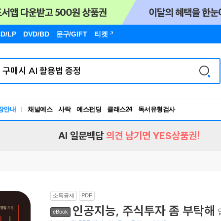
D/LP
DVD/BD
문구
/GIFT
티켓
장안내
채널예스
사락
예스펀딩
클래스24
독서유형검사
RBTI Lab
독서유형검사
AI 일문백답
의견 남기면 YES상품권!
소득공제
PDF
인공지능, 주식투자 좀 부탁해
eBook