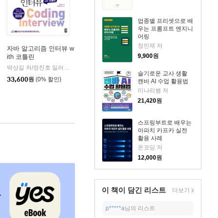
업종별 프리셋으로 배
우는 프롬프트 엔지니
어링
정민제 저
자바 알고리즘 인터뷰 w
9,900
원
ith 코틀린
미디어
박상길 저/정진호 일러스트
책만
|
슬기로운 교사 생활
33,600
원
(0% 할인)
캔바 AI 수업 활용법
미나리쌤 저
21,420
원
스프링부트로 배우는
아파치 카프카 실전
활용 사례
온코딩 저
12,000
원
이 책이 담긴
리스트
더보기
p*****a
님의 리스트