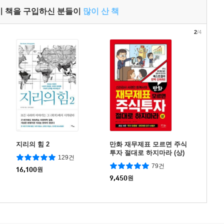
이 책을 구입하신 분들이
많이 산 책
2
/4
지리의 힘 2
만화 재무제표 모르면 주식
투자 절대로 하지마라 (상)
129건
79건
16,100
원
9,450
원