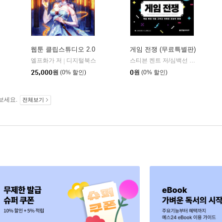
웹툰 클립스튜디오 2.0
게임 전쟁 (무료특별판)
엘프화가 저
디지털북스
스티븐 켄트 저/심백선 역 저
한빛
|
|
25,000
원
(0% 할인)
0
원
(0% 할인)
보세요.
전체보기