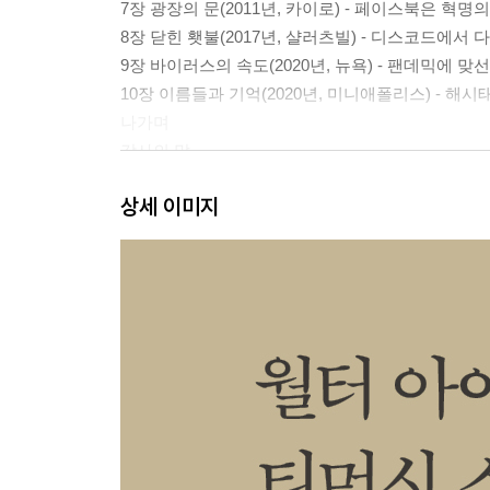
7장 광장의 문(2011년, 카이로) - 페이스북은 혁명
8장 닫힌 횃불(2017년, 샬러츠빌) - 디스코드에서
9장 바이러스의 속도(2020년, 뉴욕) - 팬데믹에 맞
10장 이름들과 기억(2020년, 미니애폴리스) - 해
나가며
감사의 말
주
상세 이미지
찾아보기