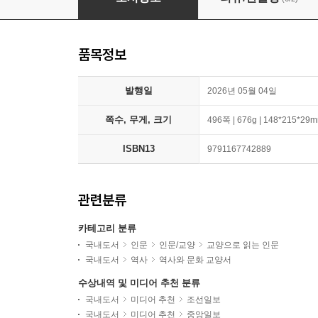
품목정보
발행일
2026년 05월 04일
쪽수, 무게, 크기
496쪽 | 676g | 148*215*29
ISBN13
9791167742889
관련분류
카테고리 분류
국내도서
인문
인문/교양
교양으로 읽는 인문
국내도서
역사
역사와 문화 교양서
수상내역 및 미디어 추천 분류
국내도서
미디어 추천
조선일보
국내도서
미디어 추천
중앙일보