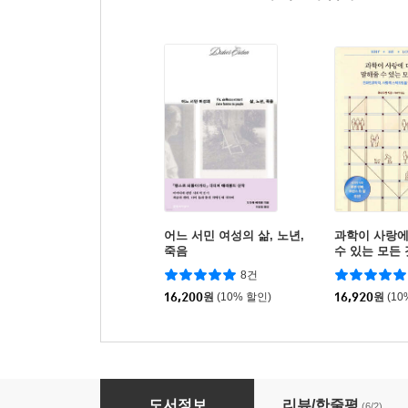
어느 서민 여성의 삶, 노년,
과학이 사랑에
죽음
수 있는 모든 
8건
16,200
원
(10% 할인)
16,920
원
(10
혁명을 준비하는 시간
도서정보
리뷰/한줄평
(6/2)