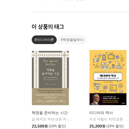
이 상품의 태그
#미디어이론
#혁명을말하다
혁명을 준비하는 시간
미디어의 역사
갈 베커만 저/손성화 역
어크로스
자크 아탈리 저/전경훈 역
|
|
22,500
원
(10% 할인)
25,200
원
(10% 할인)