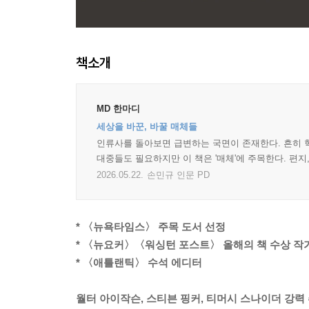
책소개
MD 한마디
세상을 바꾼, 바꿀 매체들
인류사를 돌아보면 급변하는 국면이 존재한다. 흔히 
대중들도 필요하지만 이 책은 '매체'에 주목한다. 편
2026.05.22.
손민규 인문 PD
* 〈뉴욕타임스〉 주목 도서 선정
* 〈뉴요커〉〈워싱턴 포스트〉 올해의 책 수상 작
* 〈애틀랜틱〉 수석 에디터
월터 아이작슨, 스티븐 핑커, 티머시 스나이더 강력 