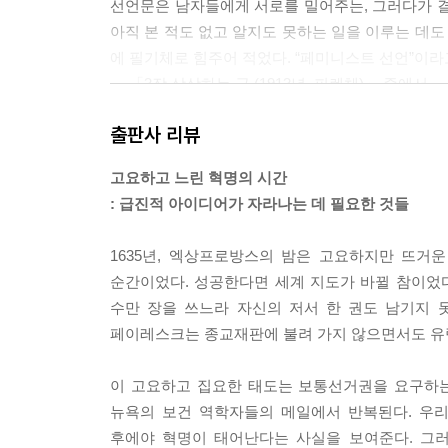
선언문은 남자들에게 서로를 밀어주는, 그러다가 결
아직 본 적도 없고 알지도 못하는 일을 이루는 데도 도
에 필기체로 힘주어 적었다. “페미니스트 선언”이라
--- 「3장 상상하는 글 (1913년, 피렌체)」 중에서
출판사 리뷰
영국인들이 민족을 쪼개진 상태로 두기 위해 부족
정하는 한, 통솔권을 잡을 준비가 되어 있는 교육받
고요하고 느린 혁명의 시간
계층의 존재를 입증하는 것이 다름 아닌 신문의 지
: 급진적 아이디어가 자라나는 데 필요한 것들
--- 「4장 논쟁이 깃든 곳 (1935년, 아크라)」 중에서
1635년, 엑상프로방스의 밤은 고요하지만 뜨거
나타샤는 사미즈다트를 좀 더 활용할 방법을 궁리하
순간이었다. 성공한다면 세계 지도가 바뀔 참이었다
로 엮기 위해 모든 것이 모이는 하나의 중심 장소를
수만 장을 쓰느라 자신의 저서 한 권도 남기지 
--- 「5장 집중의 수단 (1968년, 모스크바)」 중에서
페이레스크는 종교재판에 불려 가지 않으면서도 유럽
오려낸 잡지, 발랄한 하트, 각종 스티커로 이뤄진
이 고요하고 집요한 태도는 보통선거권을 요구하는 
의 순간을 잘 담아냈다. 캐슬린은 이를 간단명료하게
뉴욕의 보건 역학자들의 메일에서 반복된다. 우
--- 「6장 통제와 반동 (1992년, 워싱턴)」 중에서
후에야 혁명이 태어난다는 사실을 보여준다. 그러