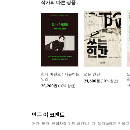
작가의 다른 상품
한나 아렌트 : 사유하는
쓰는 인간
노
인간
한
21,600
원
(10% 할인)
25,200
원
(10% 할인)
1
만든 이 코멘트
저자, 역자, 편집자를 위한 공간입니다. 독자들에게 전하고