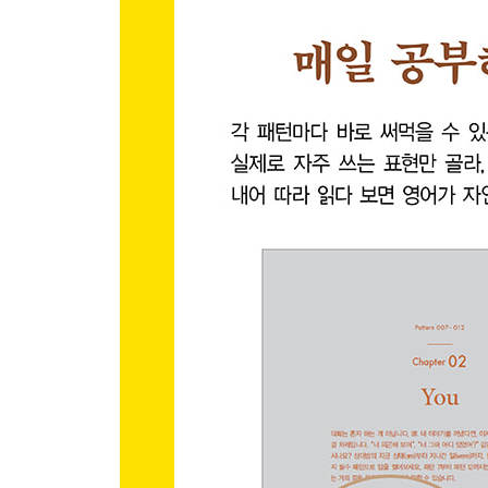
Chapter 21 ｜ I want/wanted/will want
Pattern 104 I want ~.
Pattern 105 I don’t want ~.
Pattern 106 I wanted ~.
Pattern 107 I didn’t want ~.
Pattern 108 I wanted to ~.
Pattern 109 I will want ~.
Pattern 110 I won’t want ~.
Chapter 22 ｜ You want
Pattern 111 You want ~.
Pattern 112 Do you want ~?
Pattern 113 Did you want ~?
Pattern 114 Do you want me to ~?
Chapter 23 ｜ He/She wants