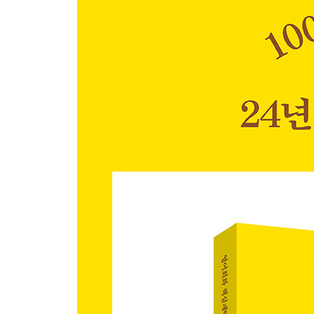
Chapter 03 He / She / It
Pattern 013 He/She/It is ~.
Pattern 014 He/She/It isn’t ~.
Pattern 015 Is he/she/it ~?
Pattern 016 He/She/It was ~.
Pattern 017 He/She/It wasn’t ~.
Pattern 018 Was he/she/it ~?
Chapter 04 ｜ We / They
Pattern 019 We/They are ~.
Pattern 020 We/They are not ~.
Pattern 021 Are we/they ~?
Pattern 022 We/They were ~.
Pattern 023 We/They weren’t ~.
Pattern 024 Were we/they ~?
Chapter 05 ｜ There is/are/was/were