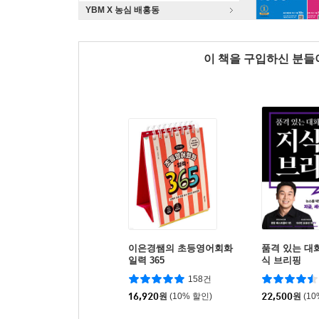
YBM X 농심 배홍동
이 책을 구입하신 분
이은경쌤의 초등영어회화
품격 있는 대
일력 365
식 브리핑
158건
16,920
원
(10% 할인)
22,500
원
(1