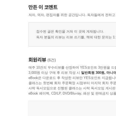
Pattern 178 She knew ~.
만든 이 코멘트
Pattern 179 Does anyone know ~?
저자, 역자, 편집자를 위한 공간입니다. 독자들에게 전하고
Pattern 180 Who knows ~?
Pattern 181 Nobody knows ~.
접수된 글은 확인을 거쳐 이 곳에 게재됩니다.
독자 분들의 리뷰는 리뷰 쓰기를, 책에 대한 문의는 1:
Chapter 39 ｜ 동사 + know
Pattern 182 I want to know ~.
Pattern 183 I need to know ~.
회원리뷰
Pattern 184 I don’t know how to ~.
(6건)
매주 10건의 우수리뷰를 선정하여 YES포인트 3만원을 드
3,000원 이상 구매 후 리뷰 작성 시
일반회원 300원, 마니아
Chapter 40 ｜ 의문사 + know
eBook은 다운로드 후 작성한 리뷰만 YES포인트 지급됩니
Pattern 185 How do you know ~?
클래스는 첫번째 회차 주문확정 시점부터 마지막 회차 주문
Pattern 186 Do you know how to ~?
사락 독서모임으로 진행된 클래스는 사락 독서모임 게시판
Pattern 187 What do you know about ~?
eBook 페이백, CD/LP, DVD/Blu-ray, 패션 및 판매금
Review l Part 8
Part 9 Come 동사 (오다 / 가다 / 다가오다)