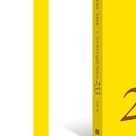
Pattern 025 There is/are ~.
Pattern 026 There isn’t/aren’t ~.
Pattern 027 There was/were ~.
Pattern 028 There wasn’t/weren’t ~.
Chapter 06 ｜ 미래 + be동사 (will be)
Pattern 029 I/You/He/She/We/They/It will be ~.
Pattern 030 Will I/you/he/she/we/they/it be ~?
Pattern 031 I/You/He/She/We/They/It won’t be ~.
Chapter 07 ｜ 의문사 + be동사
Pattern 032 What is ~?
Pattern 033 Who is ~?
Pattern 034 Which one is ~?
Pattern 035 Where is ~?
Pattern 036 Where are ~?
Pattern 037 When is ~?
Pattern 038 What time is ~?