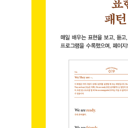
Part 6 Make 동사 (만들다 / 준비하다 / ~하게 하다)
Chapter 26 ｜ I make/made/will make
Pattern 125 I make ~.
Pattern 126 I don’t make ~.
Pattern 127 I made ~.
Pattern 128 I didn’t make ~.
Pattern 129 I will make ~.
Pattern 130 I won’t make ~.
Pattern 131 I’m making ~.
Chapter 27 ｜ You make/will make
Pattern 132 Do you make ~?
Pattern 133 Did you make ~?
Pattern 134 Will you make ~?
Pattern 135 Are you making ~?
Chapter 28 ｜ He/She makes/made