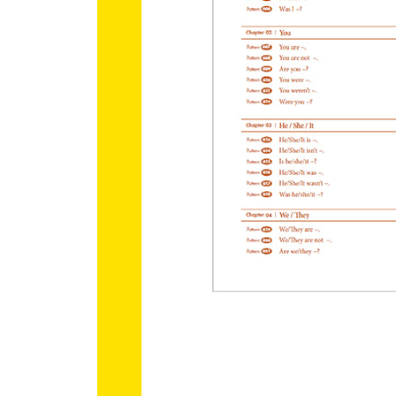
Pattern 093 He/She + 동사(-s/-es) ~.
Pattern 094 He/She doesn’t say ~.
Pattern 095 Did he/she say ~?
Pattern 096 He/She said ~.
Chapter 20 ｜ 의도/필요/질문의 say
Pattern 097 I want to say ~.
Pattern 098 I have to say ~.
Pattern 099 I need to say ~.
Pattern 100 Can you say ~ again?
Pattern 101 Say hello to ~.
Pattern 102 Don’t say ~.
Pattern 103 I said ~ to ...
Review l Part 4
Part 5 Want 동사 (원하다 / 바라다 / ~하고 싶다)