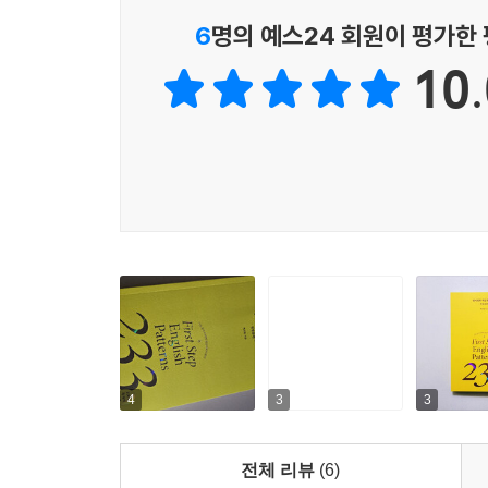
6
명의 예스24 회원이 평가한
Chapter 41 ｜ I come/came/will come
10.
Pattern 188 I’m coming ~.
Pattern 189 I can come ~.
Pattern 190 I came from ~.
Pattern 191 I didn’t come ~.
Pattern 192 I’ll come to ~.
Pattern 193 I won’t come ~.
Chapter 42 ｜ You come/will come
Pattern 194 Do you come to ~?
Pattern 195 Did you come with ~?
Pattern 196 Will you come ~?
Pattern 197 Come with ~.
4
3
3
Chapter 43 ｜ He/She comes/came
전체 리뷰
(6)
Pattern 198 He comes from ~.