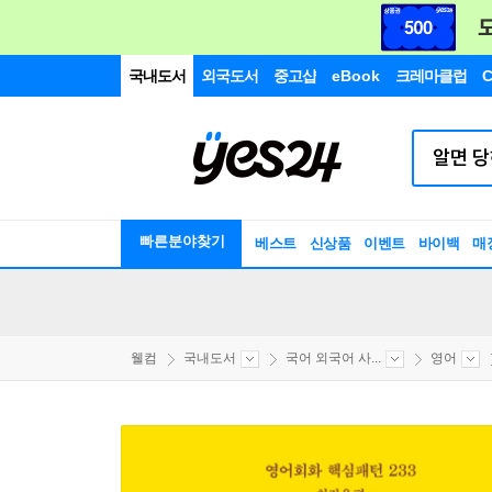
국내도서
외국도서
중고샵
eBook
크레마클럽
C
빠른분야찾기
베스트
신상품
이벤트
바이백
매
웰컴
국내도서
국어 외국어 사...
영어