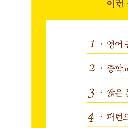
Pattern 049 Did you have ~?
Pattern 050 Will you have ~?
Chapter 10 ｜ He/She has/will have
Pattern 051 He/She has ~.
Pattern 052 He/She doesn’t have ~.
Pattern 053 Does he/she have ~?
Pattern 054 He/She didn’t have ~.
Pattern 055 Did he/she have ~?
Chapter 11 ｜ We/They have
Pattern 056 We have ~..
Pattern 057 They don’t have ~. .
Pattern 058 Do they have ~? .
Chapter 12 ｜ 의무와 필요의 have to
Pattern 059 I have to ~..