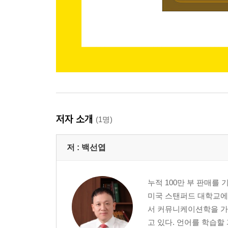
Pattern 156 He goes to ~.
Pattern 157 He doesn’t go to ~.
Pattern 158 Does she go to ~?
Pattern 159 She went to ~.
Chapter 34 ｜ 동사 + go
Pattern 160 I want to go to ~.
Pattern 161 I need to go to ~.
Pattern 162 I have to go to ~.
저자 소개
(1명)
Chapter 35 ｜ 의문사 + go
저 :
백선엽
Pattern 163 How do I go to ~?
Pattern 164 Where do you go to ~? . .
Pattern 165 When do you go to ~?
누적 100만 부 판매를
Pattern 166 Why did you go to ~?
미국 스탠퍼드 대학교에서 
Review l Part 7
서 커뮤니케이션학을 가
고 있다. 언어를 학습할