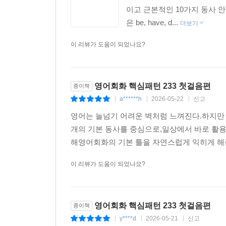
이고 근본적인 10가지 동사 
Chapter 46 ｜ I think/thought/will think
은 be, have, d...
더보기
Pattern 209 I think ~.
Pattern 210 I don’t think ~.
이 리뷰가 도움이 되었나요?
Pattern 211 I thought ~.
Pattern 212 I didn’t think ~.
Pattern 213 I will think about ~.
영어회화 핵심패턴 233 첫걸음편
종이책
Pattern 214 I never thought ~.
a******h
2026-05-22
신고
|
|
|
영어는 늘넘기 어려운 벽처럼 느껴진다.하지만 
Chapter 47 ｜ You think
개의 기본 동사를 중심으로,일상에서 바로 활용
Pattern 215 Do you think ~?
해영어회화의 기본 틀을 자연스럽게 익히게 해준다
Pattern 216 Did you think ~?
Pattern 217 Can you think ~?
이 리뷰가 도움이 되었나요?
Chapter 48 ｜ He/She thinks/thought
Pattern 218 He thinks ~.
영어회화 핵심패턴 233 첫걸음편
종이책
Pattern 219 He doesn’t think ~.
y****d
2026-05-21
신고
|
|
|
Pattern 220 Does she think ~?