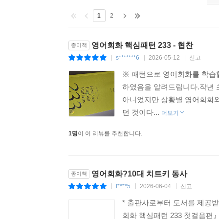
Pattern 199 She came ~.
1
2
Pattern 200 He comes every ~.
Pattern 201 She came with ~.
영어회화 핵심패턴 233 - 협찬
종이책
Chapter 44 ｜ 명령/제안의 come
s*******6
2026-05-12
신고
|
|
|
Pattern 202 Come before ~.
※ 패턴으로 영어회화를 학습할
Pattern 203 Come at ~.
하였음을 알려드립니다.작년 초
Pattern 204 Don’t come ~.
아니었지만 상황별 영어회화와
Pattern 205 Please come to ~.
던 것이다...
더보기
Chapter 45 ｜ 의문사 + come
1명
이 이 리뷰를 추천합니다.
Pattern 206 When are you coming ~?
Pattern 207 Where did you come from ~?
Pattern 208 Why do you come ~?
영어회화?10대 치트키 동사
종이책
Review l Part 9
l****5
2026-06-04
신고
|
|
|
* 출판사로부터 도서를 제공받
Part 10 Think 동사 (생각하다 / ~라고 생각하다 /
회화 핵심패턴 233 첫걸음편