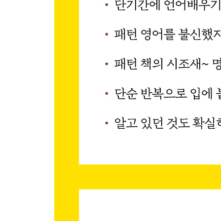
Pattern 071 Will you do ~?
Chapter 15 ｜ He/She does/did
Pattern 072 He/She + 동사(-s/-es) ~.
Pattern 073 He/She doesn’t ~.
Pattern 074 Does he/she want ~?
Pattern 075 Does he/she like ~?
Pattern 076 Did he/she go to ~?
Chapter 16 ｜ 의문사 + do
Pattern 077 Where do you ~?
Pattern 078 What are you doing ~?
Pattern 079 Why do you ~?
Pattern 080 What did you ~?
Pattern 081 When did you ~?
Pattern 082 How do you ~?
Review l Part 3