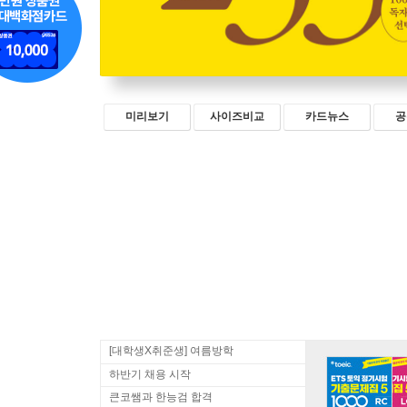
미리보기
사이즈비교
카드뉴스
공
[대학생X취준생] 여름방학
하반기 채용 시작
큰코쌤과 한능검 합격