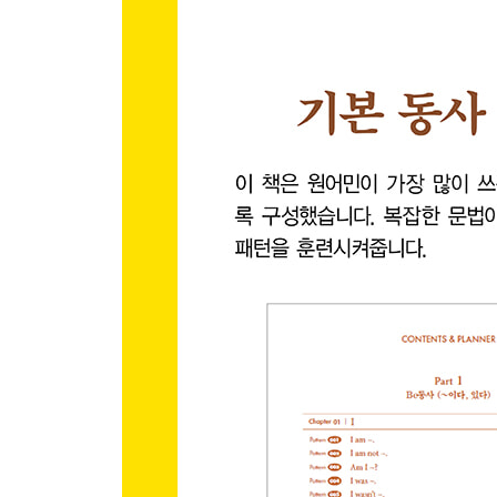
Part 4 Say 동사 (말하다 / 표현하다 / 전달하다)
Chapter 17 ｜ I say/said/will say
Pattern 083 I’m saying ~.
Pattern 084 I never say ~.
Pattern 085 I said that ~.
Pattern 086 I didn’t say ~.
Pattern 087 I’m going to say ~.
Pattern 088 I won’t say ~.
Chapter 18 ｜ You say/said
Pattern 089 You said ~.
Pattern 090 Did you say ~?
Pattern 091 Can you say ~?
Pattern 092 What did you say about ~?
Chapter 19 ｜ He/She says/said