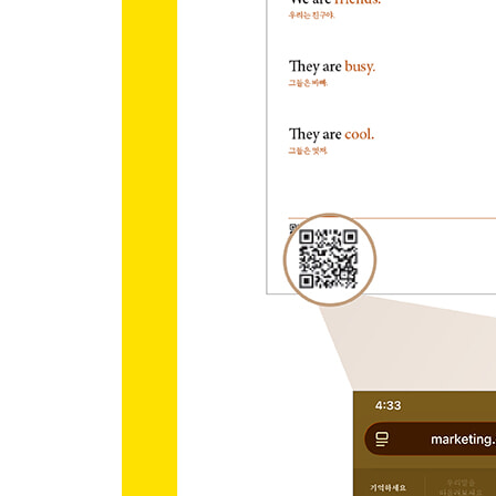
Pattern 136 He makes ~.
Pattern 137 He doesn’t make ~.
Pattern 138 Does she make ~?
Pattern 139 She made ~.
Chapter 29 ｜ 동사 + make
Pattern 140 I want to make ~.
Pattern 141 I need to make ~.
Pattern 142 Let’s make ~ .
Chapter 30 ｜ 의문사/조동사 + make
Pattern 143 How do you make ~?
Pattern 144 Who made ~?
Pattern 145 Can you make ~?
Review l Part 6
Part 7 Go 동사 (가다 / ~에 다니다 / ~로 이동하다)