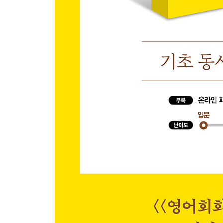
Pattern 039 Why is ~?
Pattern 040 How is ~?
Review l Part 1
Part 2 Have 동사 (가지다 / 소유하다 / 경험하다 / 
Chapter 08 ｜ I have/will have
Pattern 041 I have ~.
Pattern 042 I don’t have ~.
Pattern 043 I didn’t have ~.
Pattern 044 I’ll have ~.
Pattern 045 I won’t have ~.
Pattern 046 I used to have ~.
Chapter 09 ｜ You have/will have
Pattern 047 You have ~.
Pattern 048 Do you have ~?