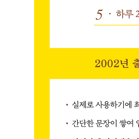
Pattern 060 Do I have to ~? .
Pattern 061 I don’t have to ~. .
Review l Part 2
Part 3 Do 동사 (하다 / 행동하다 / 수행하다)
Chapter 13 ｜ I do/did/will do
Pattern 062 I’m doing ~.
Pattern 063 I don’t ~.
Pattern 064 I did ~.
Pattern 065 I didn’t ~.
Pattern 066 I will do ~.
Pattern 067 I won’t do ~.
Chapter 14 ｜ You do/did/will do
Pattern 068 You do ~.
Pattern 069 Do you ~?
Pattern 070 Did you ~?