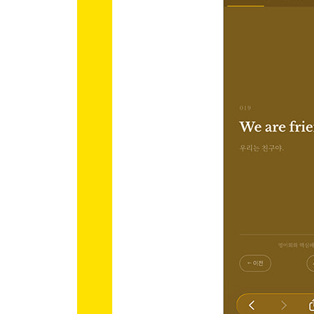
Chapter 31 ｜ I go/went/will go
Pattern 146 I go to ~.
Pattern 147 I don’t go to ~.
Pattern 148 I went to ~.
Pattern 149 I didn’t go to ~.
Pattern 150 I will go to ~.
Pattern 151 I won’t go to ~.
Chapter 32 ｜ You go/will go
Pattern 152 Do you go to ~?
Pattern 153 Did you go to ~?
Pattern 154 Will you go to ~?
Pattern 155 Are you going to ~?
Chapter 33 ｜ He/She goes/went