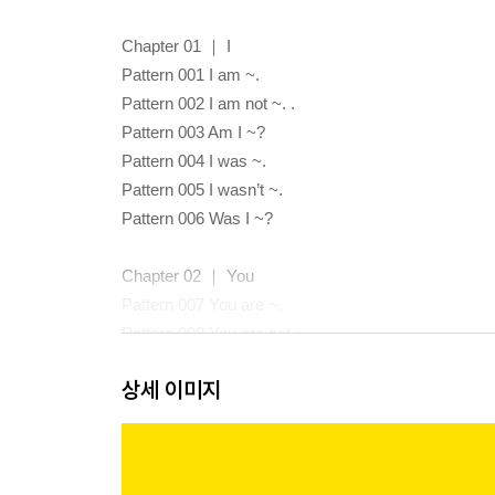
Chapter 01 ｜ I
Pattern 001 I am ~.
Pattern 002 I am not ~. .
Pattern 003 Am I ~?
Pattern 004 I was ~.
Pattern 005 I wasn’t ~.
Pattern 006 Was I ~?
Chapter 02 ｜ You
Pattern 007 You are ~.
Pattern 008 You are not ~.
Pattern 009 Are you ~?
상세 이미지
Pattern 010 You were ~.
Pattern 011 You weren’t ~.
Pattern 012 Were you ~?