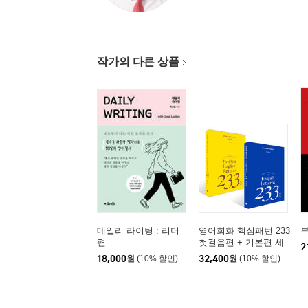
Part 8 Know 동사 (알다 / 알고 있다 / 이해하다 / 
Chapter 36 ｜ I know/knew
Pattern 167 I know ~.
작가의 다른 상품
Pattern 168 I don’t know ~.
Pattern 169 I knew ~. .
Pattern 170 I didn’t know ~.
Pattern 171 I will know ~.
Chapter 37 ｜ You know/will know
Pattern 172 Do you know ~?
Pattern 173 Did you know ~?
Pattern 174 You know ~?
데일리 라이팅 : 리더
영어회화 핵심패턴 233
편
첫걸음편 + 기본편 세
2
Chapter 38 ｜ He/She + know
트
18,000
원
(10% 할인)
32,400
원
(10% 할인)
Pattern 175 He really knows ~.
Pattern 176 He doesn’t know ~.
Pattern 177 Does she know ~?