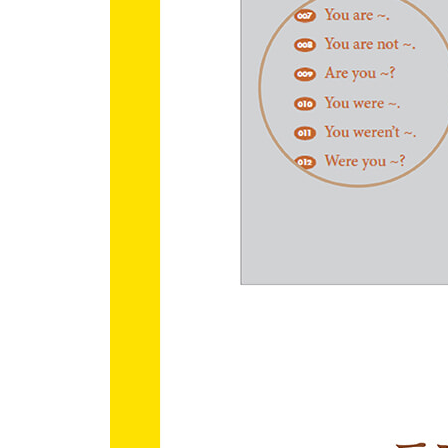
Pattern 115 He wants ~.
Pattern 116 She doesn’t want ~.
Pattern 117 Does she want ~?
Pattern 118 He wants me to ~.
Chapter 24 ｜ We/They want
Pattern 119 We all want ~.
Pattern 120 They want ~.
Pattern 121 They don’t want ~.
Chapter 25 ｜ 의문사 + want
Pattern 122 Who wants ~?
Pattern 123 What do you want for ~?
Pattern 124 How much ~ do you want?
Review l Part 5