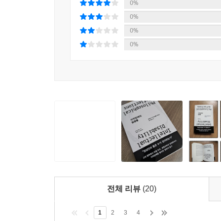
0%
칼슨은 지적장애에 관한 지식이 수집되고 생산되
지적장애에 관한 철학적 논의에서 누구의 목소리가 
0%
장애를 다룬 문헌 안에서조차 지적장애라는 문제
증 지적장애가 있는 사람은 이런 논의에 참여하기 
0%
분석이 드물기 때문에 큰 의미가 있다.
이다. 여타 학문에서는 당사자의 관점이 어떻게 포
0%
같다.
여성이 돌봄에 타고난 역량이 있다는 고정관념은 
정신박약의 원인으로 지목되었고, 이는 정신박약
그렇다면 자신의 위치, 정체성, 그리고 환경을 의미
사교적이고 순종적’이라 여겨진 덕에 우생학 가
가? 관점 인식론이 특정 종류의 지식을 전제로 한다
개혁가들에게서도 발견되었다. 마거릿 생어 등 
가능한 이들은 어떤 위치에 놓이게 되는가? 만약 관
적극적으로 활용했다.
을 수 있다. 중증 장애인과 밀접하게 관계 맺고 있는
체’라는 것이다.
젠더와 지적장애의 관계를 해석하는 방식에는 여러
--- 「4장 권위의 얼굴」 중에서
어떠한 영향을 미치는지 알려주는 것을 넘어선다.
넘어 훨씬 더 다채롭고 변화무쌍한 문제들이 드러난
종차별주의에 반대하는 논의에서 중증 지적장애인 
권력관계의 그물망에서 결코 분리될 수 없다는 사실이다
리에 위치한 존재기 때문이다. 어떤 이들에 따르
전체 리뷰
(20)
종이라는 경계가 얼마나 자의적인지를 보여준다. 
칼슨의 분석에서 가장 두드러지는 것은 정신박약
어 있고 심지어 발달 가능성조차 전혀 없는 존재로 제
교차하면서”(118쪽) 정신박약 범주의 위험한 특
1
2
3
4