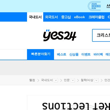
국내도서
외국도서
중고샵
eBook
크레마클럽
C
빠른분야찾기
베스트
신상품
이벤트
바이백
매
웰컴
국내도서
인문
철학/사상
인