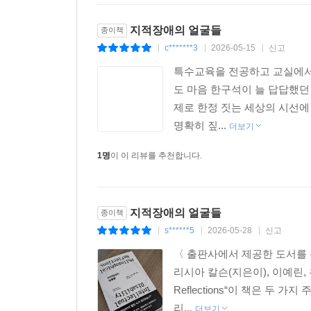
지적 상태가 개선될 수 없다 여겨졌으나, 시설 
짐승의 얼굴이 유지되고 영속될 때 어떤 중대한 
“정신박약 여성은 자신의 본질을 규정하는 상충되는
지적장애의 얼굴들
종이책
다루는 다른 철학적 논의에서든 지적장애 집단을 
“완전한 여성 또는 엄마로 정의될 수 있는 자의 
c*******3
2026-05-15
신고
서 연결 짓는 것은 개념적으로 불필요할 뿐만 아니라
|
|
|
절박한 질문은 오늘날 페미니즘이 ‘결함 있는 자들’
아가 지적장애인의 고유한 인간의 얼굴을 흐리게 한
특수교육을 전공하고 교실에서 
도 마음 한구석이 늘 답답했던 
예속된 지식 너머의 얼굴을 그리다
만약 우리가 비인간 동물과 지적장애인이 각기 경
제로 한정 짓는 세상의 시선
있다고 인정한다면, 장애인권리운동과 동물권리운동
명확히 짚...
더보기
칼슨이 철학과 지적장애의 교차에 천착한 까닭은 
키지 않으면서도 다양한 형태의 억압에 맞설 새로운 
‘결여된 존재’, ‘비시민적 존재’로 환원해온 역사
1명
이 이 리뷰를 추천합니다.
자리할 여지가 있을까?
무엇이 지금까지 지적장애인을 절대적 타자로 그려왔
--- 「5장 짐승의 얼굴」 중에서
다행히도, 철학 담론 내부에서는 예속된 지식을 드
개인적 비극 모델을 비판하는 당사자는 자신의 상태
지적장애의 얼굴들
종이책
비판적 장애 접근에 뿌리를 두고 당사자의 주체
한다는 사실을 부정하는 것이 아니다. 오히려 많은 
s******5
2026-05-28
신고
|
|
|
강조한다. 『지적장애의 얼굴들』은 바로 그 철학
원인은 장애에 대해 차별적 견해를 지닌 사회, 그리
〈 출판사에서 제공한 도서를 
따라 흐릿하고 추상적인 방식으로 그려졌던 중증 지
리시아 칼슨(지은이), 이예린, 유기훈(옮긴
있듯이, 리시아 칼슨은 지금껏 듣지 못했던 선명한 
많은 장애 여성이 현대 페미니즘 담론에서도 이와
Reflections“이 책은 두
의 본질과 바람직하지 않음에 대해 잘못되고 해로운
리...
더보기