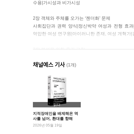
수용|가시성과 비가시성
2장 객체와 주체를 오가는 ‘젠더화’ 문제
사회집단과 권력 양식|정신박약 여성과 전형 효과
억압한 여성 연구원|아이러니한 존재, 여성 개혁가|
3장 분석을 위한 중간 고찰
사회구성주의 너머의 지적장애|지적장애 분석의 새
채널예스 기사
(1개)
2부 지적장애의 철학적 세계
4장 권위의 얼굴
도덕 전문가|지적장애 역사의 문지기|억압된 지식과
읽다
5장 짐승의 얼굴
지적장애인을 배제해온 역
사를 넘어, 환대를 향해
지적장애의 동물화|종차별주의에 반대하는 철학자의
2026년 05월 19일