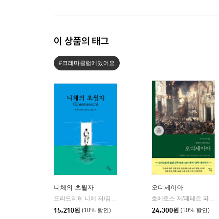
이 상품의 태그
#크레마클럽에있어요
니체의 초월자
오디세이아
프리드리히 니체 저/김철 편역
히읏
호메로스 저/페테르 파울 루벤스 그림/박문재 역
|
15,210
원
(10% 할인)
24,300
원
(10% 할인)