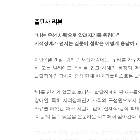
술 속에 어떤 형태의 권력이 내재돼 있으며 이는 
출판사 리뷰
가망 없는 상태로 고착돼 있어 보호·관리가 필요한 
념 역시 시설의 존재 근거를 지속적으로 뒷받침했
“나는 우선 사람으로 알려지기를 원한다”
호소하는 데 있어 개선 및 교육의 가능성과 적절한
지적장애가 던지는 질문에 철학은 어떻게 응답하고
에 이르기까지 알맞은 환경이 정신박약을 개선하고,
전제하고 있었다. 여기서 시설은 단순히 보호적 공
지난 4월 20일, 광화문 서십자각에는 “우리를 
--- 「1장 백치와 시설이라는 쌍둥이 형제」 중에서
비 오는 날씨에도 우비를 입고 시혜와 동정의 맥
발달장애인 당사자 중심 단체 한국피플퍼스트는 발
영은 여러 페미니스트의 연구를 인용하며 여성 자신
노동의 성과를 한 사회집단에서 다른 집단으로 이전
“나를 인간의 얼굴로 보라”는 발달장애인 당사자들
이 좀 더 분명해질 것이다.
장애인, 특히 지적장애인이 사회의 구성원으로서 
자유를 빼앗긴 채로 시설에 갇혀 신체적·성적 학대
정신박약 여성이 다른 수용자를 돌보는 이 상황에 
‘지능’의 높고 낮음을 운운하는 사회에서 살아간다
성 규범을 왜곡시킨 존재인 동시에 여성성의 진수
보호받아야 했지만, 이들의 돌봄 본능만큼은 여전히
“혹시 가족 중에 장애인이 있나요?”(13쪽) 지
동하고 있는 것을 볼 수 있다. 경증 정신박약 여성