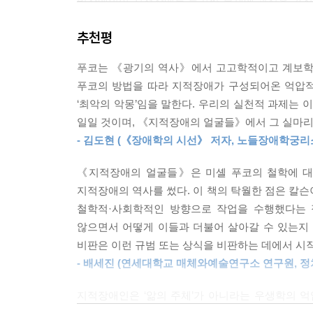
비장애인이 지적장애를 둘러싼 문제에 관심을 가질 
간주됐지만(이 도덕적 결함을 지울 수 없는 것으로
인간이라는 테두리, 시민이라는 테두리 내부에 
극적으로는 유용한 노동력으로 인정받았다.
추천평
얼굴들』은 지적장애를 둘러싼 기존의 담론을 날카롭
담론의 씨앗을 심는다.
남성 권위자는 모든 여성을 정신박약을 확산시킬 수
푸코는 《광기의 역사》에서 고고학적이고 계보학적
과 모성의 범주 안에서 ‘우리’와 ‘그들’을 나눴다
푸코의 방법을 따라 지적장애가 구성되어온 억압적
철학, 장애학, 윤리학의 교차점에서 지적장애를 사
고, 새롭게 등장한 여성운동의 정치적 주장을 뒷받
‘최악의 악몽’임을 말한다. 우리의 실천적 과제는 
지적장애는 어떻게 사회에서 몰아내야 할 ‘악몽’이
일일 것이며, 《지적장애의 얼굴들》에서 그 실마리
기존의 남성중심의 병인론 담론이 여성 집단 전체를
- 김도현 (《장애학의 시선》 저자, 노들장애학궁리
『지적장애의 얼굴들』은 2010년 미국에서 출
다(앞서 언급한 로웰을 떠올려보라). 생어는 “우
저작이다. 리시아 칼슨은 지적장애를 둘러싼 철학
단념하기를 요구했다.
《지적장애의 얼굴들》은 미셸 푸코의 철학에 대한
저자는 1, 2부에 걸쳐 지적장애를 철학적으로 사
--- 「2장 객체와 주체를 오가는 ‘젠더화’ 문제」 중
지적장애의 역사를 썼다. 이 책의 탁월한 점은 
지적장애가 있는 사람들을 정의하고, 연구하고, 시
철학적·사회학적인 방향으로 작업을 수행했다는 
(200쪽)
만약 이것이 옳다면 장애의 사회적 모델의 전제가 되
않으면서 어떻게 이들과 더불어 살아갈 수 있는지
념적 실천을 통해 ‘손상’ 자체가 어떻게 구성되는지 
비판은 이런 규범 또는 상식을 비판하는 데에서 시
특히, 철학자들은 지적장애를 비인간화하고 특정
실어준다. / 하지만 옹호, 권리, 그리고 법적 보
- 배세진 (연세대학교 매체와예술연구소 연구원, 
나쁘다’는 믿음을 바탕에 두고 지적장애인이 인격
제기하는 것이 가능하고 때로 바람직할 수도 있지만
한계까지 밀어붙이기 위한 가장자리의 사례로 지
지적장애인은 ‘앎의 주체’가 아니라는 우생학의 
있다. 예를 들어, 에바 키테이는 지적장애와 관
가까운 존재’로 호명한 방식이 대표적이다. 칼슨은