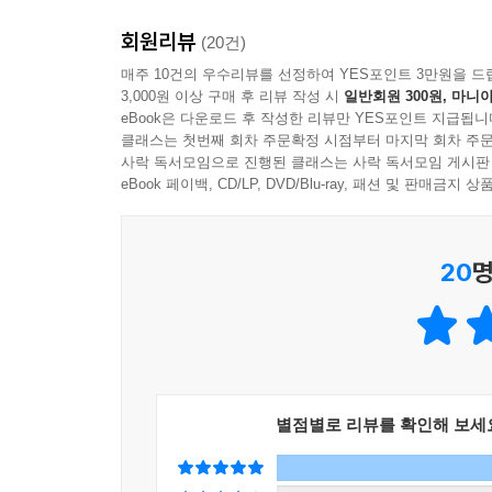
없기에 이 책을 권한다. 책의 안내에 따라 지적장애
는 해당 범주가 정치적·경제적·사회적으로 존재할 
수 있음을 지적한다. (303쪽)
권리중심 중증장애인맞춤형 공공일자리 투쟁, 탈시
회원리뷰
(20건)
목소리를 내며 정의로운 길을 위해 힘써왔다. 그 길
정신지체 분류의 흥미로운 점은 이 분류가 지속적으
매주 10건의 우수리뷰를 선정하여 YES포인트 3만원을 드
중증 지적장애인 집단이 종차별주의를 반박하기 위
- 이진희 (장애여성공감 공동대표)
효과를 만들어내는 능력, 그리고 다양한 권력 구성체
3,000원 이상 구매 후 리뷰 작성 시
일반회원 300원, 마니아
때문만은 아니다. 짐작건대 중증 지적장애인이 근
eBook은 다운로드 후 작성한 리뷰만 YES포인트 지급됩니
들을 정의하고 이들을 수용할 시설이 존재하고 가르
지적장애인이 장애학 내부에서조차 상대적으로 소
철학 문헌 속에 드러날 때조차도 단편적이고 왜곡된
클래스는 첫번째 회차 주문확정 시점부터 마지막 회차 주문
이 꼬리표 자체의 정당성을 논의할 이론가가 존재하
사락 독서모임으로 진행된 클래스는 사락 독서모임 게시판
아니다. 지적장애를 둘러싼 제도적 권력, 젠더의
주변화된 집단(동물)에 대한 신화를 깨고 ‘무비판
--- 「3장 분석을 위한 중간 고찰」 중에서
eBook 페이백, CD/LP, DVD/Blu-ray, 패션 및 판매금
경시하였던 철학자의 주장에 분노하고 여성의 재
여전히 그 바탕으로 삼고 이를 지속하고 있다는 점이 
답답했던 장애연구자와 활동가에게 사이다 같은 답
나는 이런 측면에서 제도적·시설적 세계에 초점을 
이 책을 일독할 것을 권한다.
마찬가지로, 지적장애인의 ‘고통의 얼굴’은 이들이
이 증거로 존재한다. 20세기가 진행되면서 옹호단
20
명
- 조한진 (대구대학교 대학원 장애학과 교수)
“‘지적장애를 지닌 사람은 특정한 삶을 살아갈 수밖
는 흔적을 남겼다. 그렇다면 철학자는 어디에 있는가
불가피성에 대한 이러한 믿음은 산전 유전자 검사
제에 대해 발언할 권위를 어떻게 주장하는가?
비판하면서 장애의 원인이 되는 유전자가 있는 태아
견해를 지닌 사회, 그리고 장애인의 충만한 삶을
자기옹호운동은 지적장애 정의의 경계를 어떻게 다
준다는 사실은 산전 검사에서 중대하게 여겨지지 않
동이 장애를 사회적 구성물로 재개념화함에 따라 지
별점별로 리뷰를 확인해 보세
벗어난다. 그럼에도 이 질문을 던진 이유는 지적장애
지적장애의 착취와 배제에 연루된 여성들
빈곤해질 것임을 알리기 위함이다.