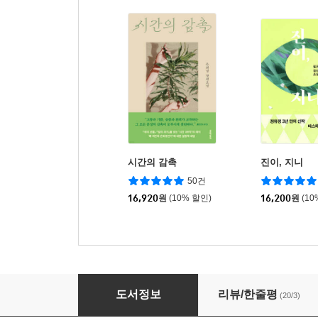
시간의 감촉
진이, 지니
50건
16,920
원
(10% 할인)
16,200
원
(10
지적장애의 얼굴들
도서정보
리뷰/한줄평
(20/3)