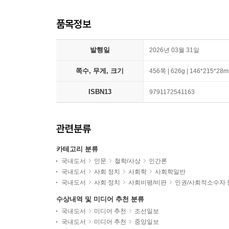
품목정보
발행일
2026년 03월 31일
쪽수, 무게, 크기
456쪽 | 626g | 146*215*28
ISBN13
9791172541163
관련분류
카테고리 분류
국내도서
인문
철학/사상
인간론
국내도서
사회 정치
사회학
사회학일반
국내도서
사회 정치
사회비평/비판
인권/사회적소수자 
수상내역 및 미디어 추천 분류
국내도서
미디어 추천
조선일보
국내도서
미디어 추천
중앙일보