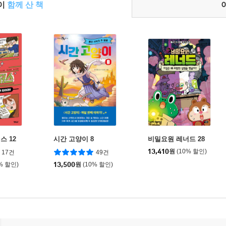
들이
함께 산 책
스 12
시간 고양이 8
비밀요원 레너드 28
13,410
원
(10% 할인)
17건
49건
% 할인)
13,500
원
(10% 할인)