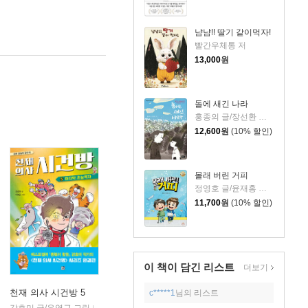
냠냠!! 딸기 같이먹자!
빨간우체통 저
13,000
원
돌에 새긴 나라
홍종의 글/장선환 그림
12,600
원
(10% 할인)
몰래 버린 거피
정영호 글/윤재홍 그림
11,700
원
(10% 할인)
이 책이 담긴
리스트
더보기
천재 의사 시건방 5
c*****1
님의 리스트