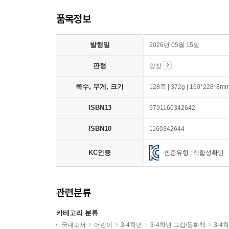
품목정보
발행일
2026년 05월 15일
판형
양장
쪽수, 무게, 크기
128쪽 | 372g | 160*228*8m
ISBN13
9791160342642
ISBN10
1160342644
KC인증
인증유형 : 적합성확인
관련분류
카테고리 분류
국내도서
어린이
3-4학년
3-4학년 그림/동화책
3-4