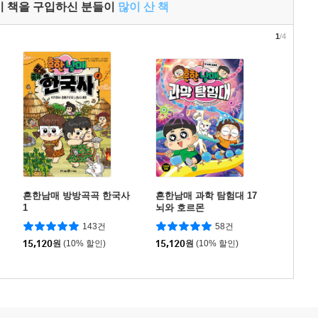
이 책을 구입하신 분들이
많이 산 책
1
/4
흔한남매 방방곡곡 한국사
흔한남매 과학 탐험대 17
1
뇌와 호르몬
143건
58건
15,120
원
(10% 할인)
15,120
원
(10% 할인)