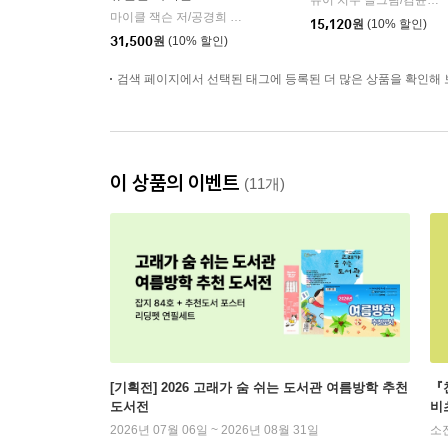
슈이 치우 글그림/김윤정 역
마이클 잭슨 저/공경희 역
미르북컴퍼니
|
15,120
원
(10% 할인)
31,500
원
(10% 할인)
검색 페이지에서 선택된 태그에 등록된 더 많은 상품을 확인해 
이 상품의 이벤트
(11개)
[기획전] 2026 고래가 숨 쉬는 도서관 여름방학 추천
『
도서전
비
2026년 07월 06일 ~ 2026년 08월 31일
소