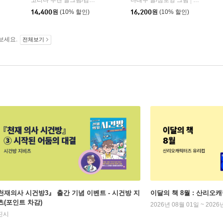
머스트비
코리나 루켄 글그림/김세실 역
나는별
나태주 글/심보영 그림
한솔수북
|
|
|
14,400
원
(10% 할인)
16,200
원
(10% 할인)
보세요.
전체보기
천재의사 시건방3』 출간 기념 이벤트 - 시건방 지
이달의 책 8월 : 산리오
츠(포인트 차감)
2026년 08월 01일 ~ 2026
진시