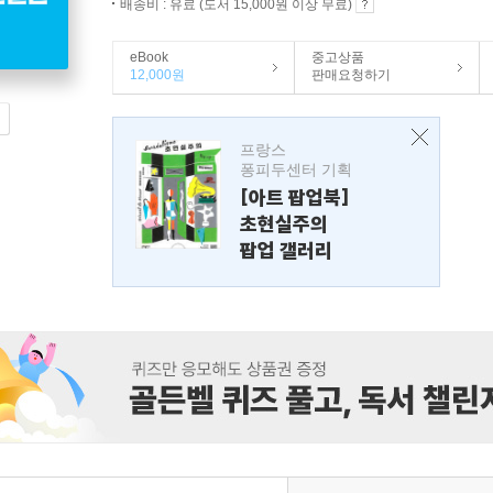
배송비 : 유료 (도서 15,000원 이상 무료)
eBook
중고상품
12,000원
판매요청하기
프랑스
퐁피두센터 기획
[아트 팝업북]
초현실주의
팝업 갤러리