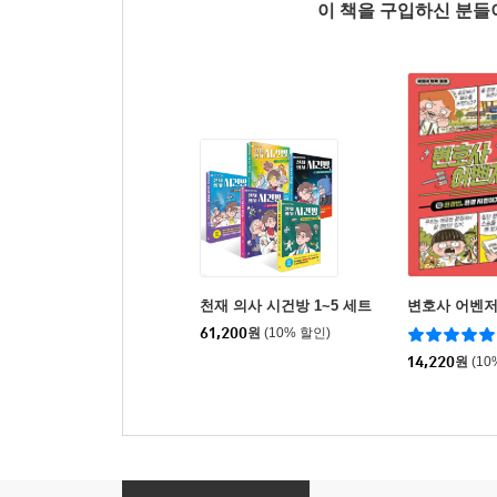
이 책을 구입하신 분
천재 의사 시건방 1~5 세트
변호사 어벤저
61,200
원
(10% 할인)
14,220
원
(10