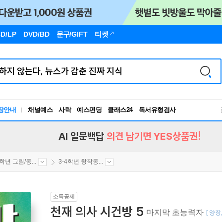
D/LP
DVD/BD
문구
/GIFT
티켓
장안내
채널예스
사락
예스펀딩
클래스24
독서유형검사
RBTI Lab
독서유형검사
AI 일문백답
의견 남기면 YES상품권!
4학년 그림/동...
3-4학년 창작동...
소득공제
천재 의사 시건방 5
마지막 초능력자
[ 양장