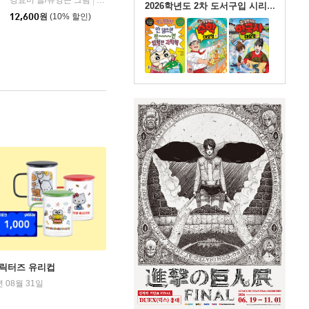
강효미 글/유영근 그림
머스트비
|
2026학년도 2차 도서구입 시리즈물
12,600
원
(10% 할인)
캐릭터즈 유리컵
년 08월 31일