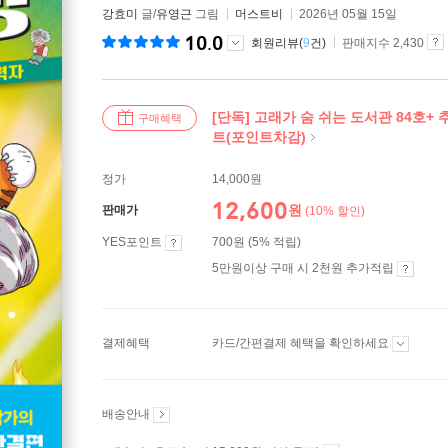
강효미
글/
유영근
그림
머스트비
2026년 05월 15일
10.0
회원리뷰(
9
건)
판매지수 2,430
[단독] 고래가 숨 쉬는 도서관 84호+
구매혜택
트(포인트차감)
정가
14,000원
12,600
원
판매가
(10% 할인)
YES포인트
700원 (5% 적립)
5만원이상 구매 시 2천원 추가적립
결제혜택
카드/간편결제 혜택을 확인하세요
배송안내