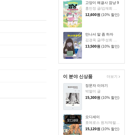
고양이 해결사 깜냥 9
홍민정 글/김재희 그림
12,600
원
(10% 할인)
만나서 말 좀 하자
김경옥 글/주성희 그림
13,500
원
(10% 할인)
이 분야 신상품
더보기
정문자 이야기
박멀미 글
15,300
원
(10% 할인)
오디세이
호메로스 원저/제럴딘 매코크런 글/김재용 역/장시은 감수
15,120
원
(10% 할인)