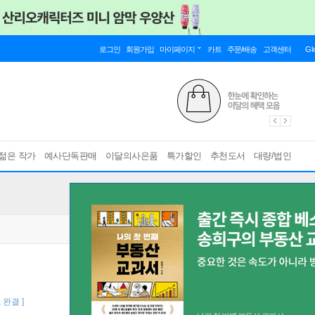
로그인
회원가입
마이페이지
카트
주문/배송
고객센터
Gl
젊은 작가
예사단독판매
이달의사은품
특가할인
추천도서
대량/법인
, 완결 ]