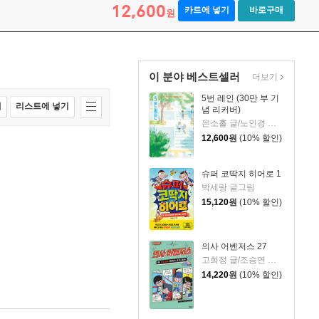
12,600
카트에 넣기
바로구매
원
이 분야 베스트셀러
더보기
5번 레인 (30만 부 기
매
리스트에 넣기
념 리커버)
은소홀 글/노인경 그림
12,600
원
(10% 할인)
슈퍼 코딱지 히어로 1
박세랑 글그림
15,120
원
(10% 할인)
의사 어벤저스 27
고희정 글/조승연 그림/류정민 감수
14,220
원
(10% 할인)