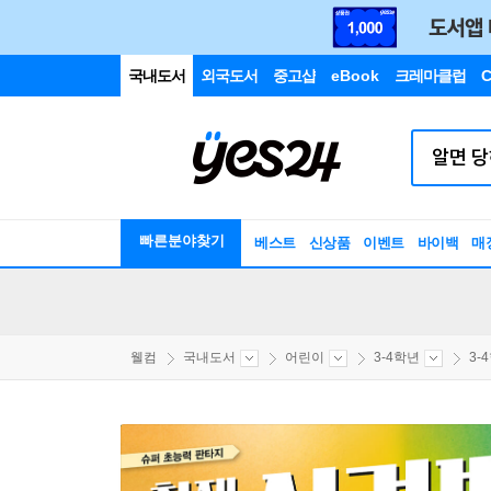
국내도서
외국도서
중고샵
eBook
크레마클럽
C
빠른분야찾기
베스트
신상품
이벤트
바이백
매
웰컴
국내도서
어린이
3-4학년
3-