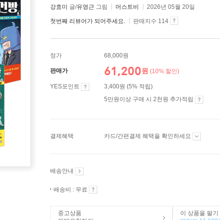
강효미
글/
유영근
그림
머스트비
2026년 05월 20일
첫번째 리뷰어가 되어주세요.
판매지수 114
정가
68,000원
61,200
원
판매가
(10% 할인)
YES포인트
3,400원 (5% 적립)
5만원이상 구매 시 2천원 추가적립
결제혜택
카드/간편결제 혜택을 확인하세요
배송안내
배송비 : 무료
중고상품
이 상품을 팔기