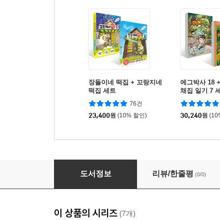
장돌이네 떡집 + 꼬랑지네
에그박사 18 
떡집 세트
채집 일기 7 
76건
23,400
원
(10% 할인)
30,240
원
(1
천재 의사 시건방 1~5 세트
도서정보
리뷰/한줄평
(0/0)
이 상품의 시리즈
(7개)