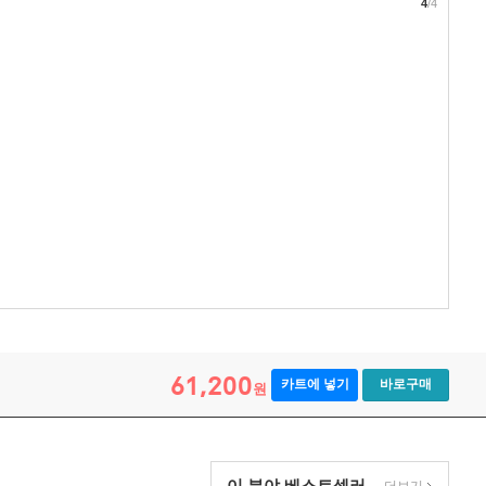
4
/4
61,200
카트에 넣기
바로구매
원
이 분야 베스트셀러