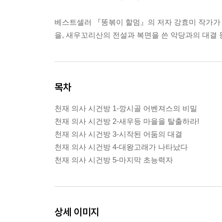
베스트셀러 『똥볶이 할멈』의 저자 강효미 작가가 선
을, 새우꼬리산의 전설과 복면을 쓴 악당과의 대결 
목차
천재 의사 시건방 1-깡시골 어벤져스의 비밀
천재 의사 시건방 2-새우등 마을을 탈출하라!
천재 의사 시건방 3-시작된 어둠의 대결
천재 의사 시건방 4-대왕고래가 나타났다
천재 의사 시건방 5-마지막 초능력자
상세 이미지