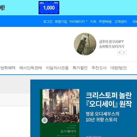
로그인
회원가입
마이페이지
카트
주문/배송
고객센터
Gl
름방학혜택
예사단독판매
이달의사은품
특가할인
추천도서
대량/법인