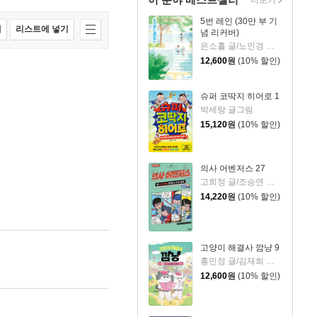
더보기
5번 레인 (30만 부 기
매
리스트에 넣기
념 리커버)
은소홀 글/노인경 그림
12,600
원
(10% 할인)
슈퍼 코딱지 히어로 1
박세랑 글그림
15,120
원
(10% 할인)
의사 어벤저스 27
고희정 글/조승연 그림/류정민 감수
14,220
원
(10% 할인)
고양이 해결사 깜냥 9
홍민정 글/김재희 그림
12,600
원
(10% 할인)