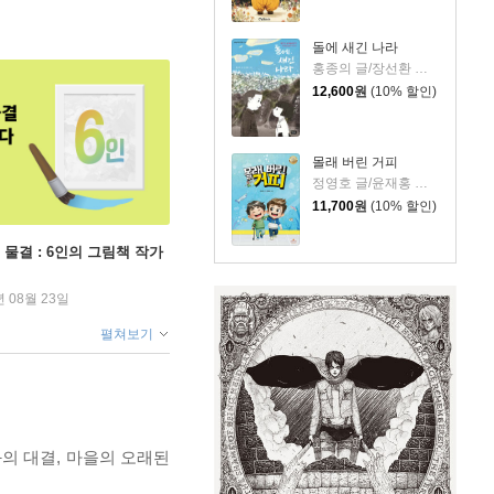
돌에 새긴 나라
홍종의 글/장선환 그림
12,600
원
(10% 할인)
몰래 버린 거피
정영호 글/윤재홍 그림
11,700
원
(10% 할인)
 물결 : 6인의 그림책 작가
년 08월 23일
펼쳐보기
의 대결, 마을의 오래된