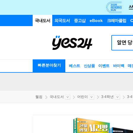
국내도서
외국도서
중고샵
eBook
크레마클럽
C
빠른분야찾기
베스트
신상품
이벤트
바이백
매
웰컴
국내도서
어린이
3-4학년
3-