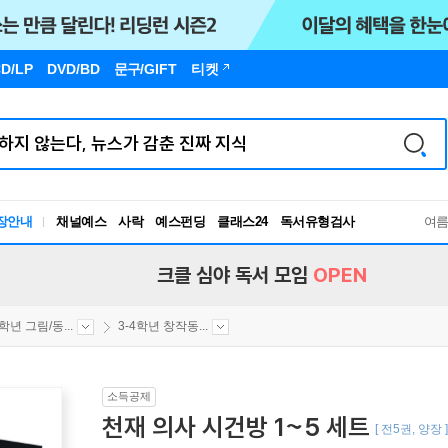
D/LP
DVD/BD
문구
/GIFT
티켓
장안내
채널예스
사락
예스펀딩
클래스24
독서유형검사
여
RBTI Lab
독서유형검사
크클 심야 독서 모임
OPEN
4학년 그림/동...
3-4학년 창작동...
소득공제
천재 의사 시건방 1~5 세트
[ 전5권, 양장 ]