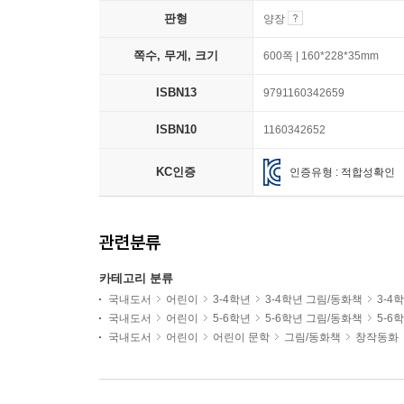
판형
양장
쪽수, 무게, 크기
600쪽 | 160*228*35mm
ISBN13
9791160342659
ISBN10
1160342652
KC인증
인증유형 : 적합성확인
관련분류
카테고리 분류
국내도서
어린이
3-4학년
3-4학년 그림/동화책
3-4
국내도서
어린이
5-6학년
5-6학년 그림/동화책
5-6
국내도서
어린이
어린이 문학
그림/동화책
창작동화