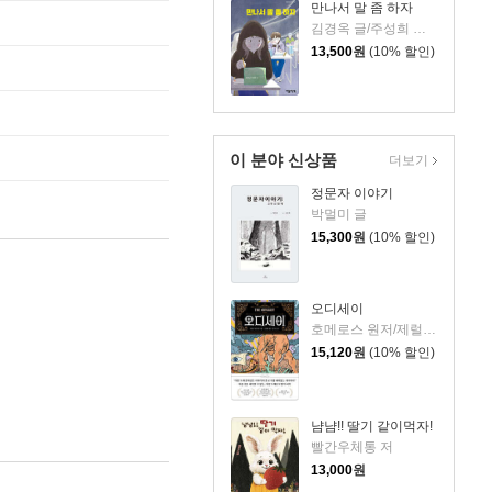
만나서 말 좀 하자
김경옥 글/주성희 그림
13,500
원
(10% 할인)
이 분야 신상품
더보기
정문자 이야기
박멀미 글
15,300
원
(10% 할인)
오디세이
호메로스 원저/제럴딘 매코크런 글/김재용 역/장시은 감수
15,120
원
(10% 할인)
냠냠!! 딸기 같이먹자!
빨간우체통 저
13,000
원