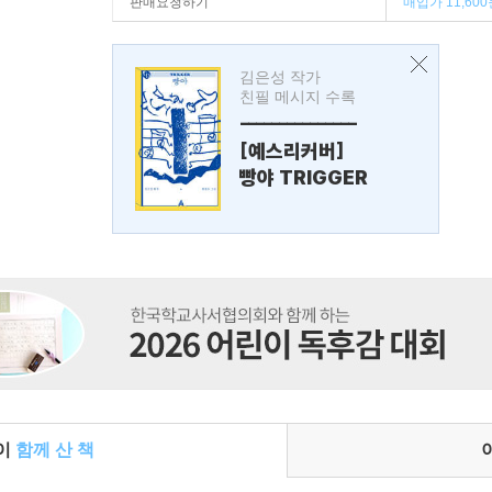
판매요청하기
매입가 11,600
김은성 작가
친필 메시지 수록
---------------
[예스리커버]
빵야 TRIGGER
들이
함께 산 책