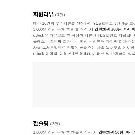
회원리뷰
· 레너드와 함께 떠나는 좌충우돌 미스터리 대모험!
(0건)
마녀와 드라큘라는 이 세상에 정말 존재하는 걸까
매주 10건의 우수리뷰를 선정하여 YES포인트 3만원을 드
3,000원 이상 구매 후 리뷰 작성 시
일반회원 300원, 마니아
있을까? 어린이들의 상상력과 두려움을 자극하는 
eBook은 다운로드 후 작성한 리뷰만 YES포인트 지급됩니
해결사 레너드의 활약이 시작된다.
클래스는 첫번째 회차 주문확정 시점부터 마지막 회차 주문
『비밀요원 레너드 27 : 네스호의 괴물 네시를
사락 독서모임으로 진행된 클래스는 사락 독서모임 게시판
모습이 그려진다. 그리고 귀신이 나온다는 소문
eBook 페이백, CD/LP, DVD/Blu-ray, 패션 및 판매금
미스터리 세계 속으로 모두 함께 모험을 떠나 보자!
· 엉뚱 발랄 신개념 탐정 캐릭터 레너드와 스페셜 
셜록 홈스, 명탐정 코난의 뒤를 잇는 신개념 탐정 
미각, 탐정이라기엔 엉뚱한 행동과 귀여운 외모로 
거부할 수 없는 매력의 소유자이기도 하다. 이처럼 
독자들의 마음을 사로잡을 것이다.
『비밀요원 레너드』에서는 라인프렌즈의 오리지
한줄평
(2건)
등장한다. 레너드와 티격태격 현실 절친미를 보여 
다아라 등 권마다 새롭게 등장하는 캐릭터들과의 찰
1,000원 이상 구매 후 한줄평 작성 시
일반회원 50원, 마니