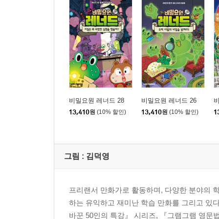
비밀요원 레너드 28
비밀요원 레너드 26
비
13,410
원
(10% 할인)
13,410
원
(10% 할인)
1
그림 :
김덕영
프리랜서 만화가로 활동하며, 다양한 분야의 학
하는 유익하고 재미난 학습 만화를 그리고 있다
바꾼 50인의 특강』 시리즈, 『그램그램 영문