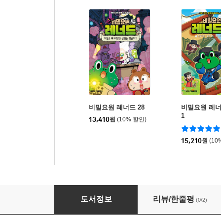
비밀요원 레너드 28
비밀요원 레너
1
13,410
원
(10% 할인)
15,210
원
(10
비밀요원 레너드 27
도서정보
리뷰/한줄평
(0/2)