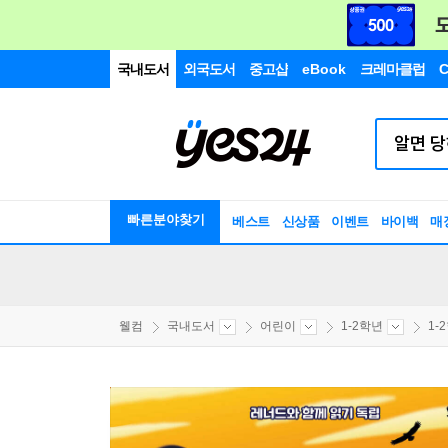
국내도서
외국도서
중고샵
eBook
크레마클럽
C
빠른분야찾기
베스트
신상품
이벤트
바이백
매
웰컴
국내도서
어린이
1-2학년
1-