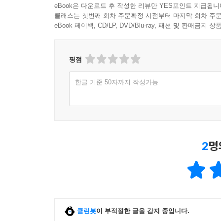
eBook은 다운로드 후 작성한 리뷰만 YES포인트 지급됩니
클래스는 첫번째 회차 주문확정 시점부터 마지막 회차 주문
· 미스터리 퀴즈와 부록으로 더욱 특별해진 이야기!
eBook 페이백, CD/LP, DVD/Blu-ray, 패션 및 판매금
동화 중간중간 재미있는 놀이 형식의 미스터리 퀴즈
페이지를 발견하는 깨알 재미와 스스로 문제를 해
만끽할 수 있다.
평점
초판 한정 부록으로 어디에서도 만날 수 없었던 
한글 기준 50자까지 작성가능
오려 붙여 보자. 책, 또는 다이어리를 꾸미며 세상
2
명
클린봇
이 부적절한 글을 감지 중입니다.