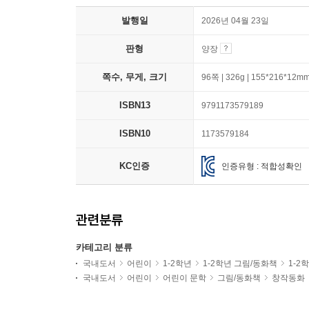
발행일
2026년 04월 23일
판형
양장
쪽수, 무게, 크기
96쪽 | 326g | 155*216*12m
ISBN13
9791173579189
ISBN10
1173579184
KC인증
인증유형 : 적합성확인
관련분류
카테고리 분류
국내도서
어린이
1-2학년
1-2학년 그림/동화책
1-2
국내도서
어린이
어린이 문학
그림/동화책
창작동화