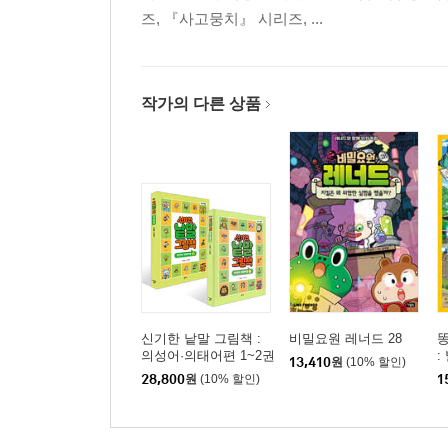
즈, 『사고뭉치』 시리즈, ...
작가의 다른 상품
신기한 낱말 그림책 :
비밀요원 레너드 28
똥
의성어·의태어편 1~2권
:
13,410
원
(10% 할인)
세트
28,800
원
(10% 할인)
1