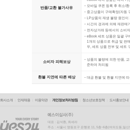
모바일 쿠폰 등록 후 취소/환
반품/교환 불가사유
중고상품이 구매확정(자동 
LP상품의 재생 불량 원인이 기
시간의 경과에 의해 재판매가
전자상거래 등에서의 소비자
eBook 세트 상품은 일괄 
1개의 상품으로 취급 및 판매
우, 세트 상품 전부 및 세트
상품의 불량에 의한 반품, 교
소비자 피해보상
준하여 처리됨
환불 지연에 따른 배상
대금 환불 및 환불 지연에 
회사소개
인재채용
이용약관
개인정보처리방침
청소년보호정책
도서홍보안내
대표 : 김석환, 최세라
주소 : 서울시 영등포구 은행로 11, 5층~6층(여의도동,일신