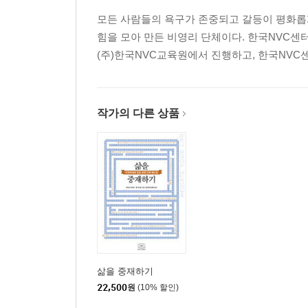
제9장 우리 자신과 연민으로 연결하기
모든 사람들의 욕구가 존중되고 갈등이 평화롭게 해
제10장 분노를 온전히 표현하기
힘을 모아 만든 비영리 단체이다. 한국NVC센
제11장 갈등 해결과 중재
(주)한국NVC교육원에서 진행하고, 한국NVC센
제12장 보호를 위한 힘 쓰기
제13장 자신을 자유롭게 하고 다른 사람을 돕기
제14장 NVC로 감사 표현하기
작가의 다른 상품
부록
1. 추가 연습을 위한 제언
2. 느낌 목록
3. 보편적 욕구 목록
4. SSTOP! 파괴적인 분노 멈추기
5. 개인 피드백 서식
6. 그룹 피드백 서식
7. NVC 흐름 따라가 보기
삶을 중재하기
8. NVC 관련 자료
22,500
원
(10% 할인)