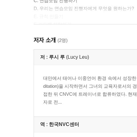
C. 연습모임 진행하기
D. 우리는 연습모임 진행자에게 무엇을 원하는가?
E. 규칙 만들기
F. 피드백 부탁하기
G. 모임 내의 갈등 상황들
저자 소개
H. 갈등 수용하기: 기억해 둘 점
(2명)
I. 구성원들 간의 상호 소통 방식
J. 공감세션을 위한 제언
저 :
루시 루
(Lucy Leu)
K. 역할극을 위한 제언
제4부 연습: 개인 과제, 진행자를 위한 안내, 예시 
대만에서 태어나 이중언어 환경 속에서 성장한 저자
제1장 마음으로 주기
ditation)을 시작하면서 그녀의 교육자로서
제2장 연민을 방해하는 대화
접한 뒤 CNVC에 트레이너로 합류하였다. 현
제3장 있는 그대로 관찰하기
자로 전...
제4장 느낌을 알아차리고 표현하기
제5장 욕구를 의식함으로써 자신의 느낌에 대해 
제6장 삶을 풍요롭게 하기 위해 부탁하기
역 :
한국NVC센터
제7장 공감으로 듣기
제8장 공감의 힘