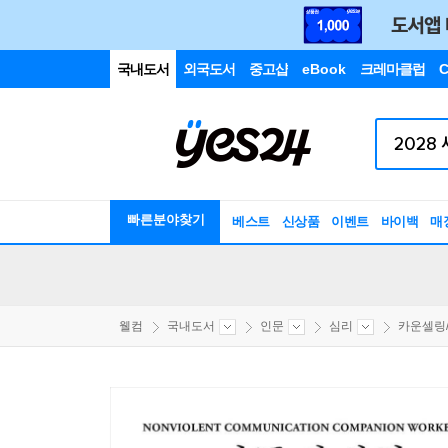
국내도서
외국도서
중고샵
eBook
크레마클럽
C
빠른분야찾기
베스트
신상품
이벤트
바이백
매
웰컴
국내도서
인문
심리
카운셀링/