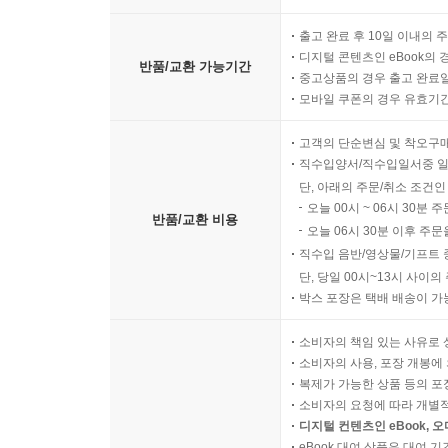
출고 완료 후 10일 이내의 
디지털 콘텐츠인 eBook의 
반품/교환 가능기간
중고상품의 경우 출고 완료일
모바일 쿠폰의 경우 유효기간(
고객의 단순변심 및 착오구
직수입양서/직수입일서중 일
단, 아래의 주문/취소 조건인
오늘 00시 ~ 06시 30분 
반품/교환 비용
오늘 06시 30분 이후 주문
직수입 음반/영상물/기프트 
단, 당일 00시~13시 사이
박스 포장은 택배 배송이 가
소비자의 책임 있는 사유로 
소비자의 사용, 포장 개봉에 
복제가 가능한 상품 등의 포장을 
소비자의 요청에 따라 개별
디지털 컨텐츠인 eBook, 
eBook 대여 상품은 대여 기