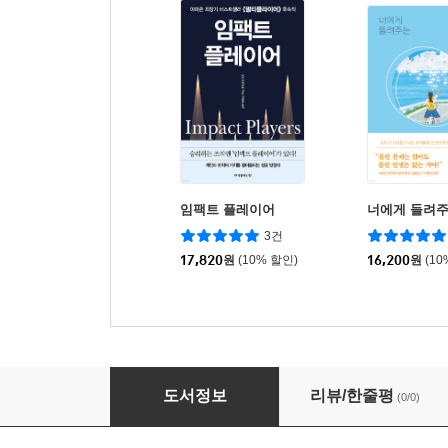
임팩트 플레이어
너에게 들려주
3건
17,820
원
(10% 할인)
16,200
원
(10
비폭력대화 워크북
도서정보
리뷰/한줄평
(0/0)