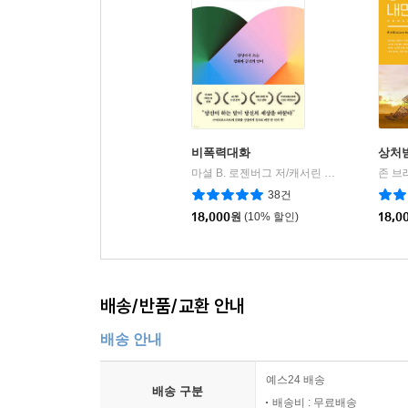
비폭력대화
상처
마셜 B. 로젠버그 저/캐서린 한 역
한국NVC
존 브
|
38건
18,000
원
(10% 할인)
18,0
배송/반품/교환 안내
배송 안내
예스24 배송
배송 구분
배송비 : 무료배송