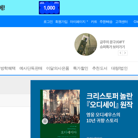
로그인
회원가입
마이페이지
카트
주문/배송
고객센터
Gl
름방학혜택
예사단독판매
이달의사은품
특가할인
추천도서
대량/법인