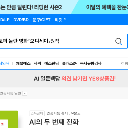
D/LP
DVD/BD
문구
/GIFT
티켓
장안내
채널예스
사락
예스펀딩
클래스24
독서유형검사
여
RBTI Lab
독서유형검사
AI 일문백답
의견 남기면 YES상품권!
인공지능 일반
인공지능 총서
,
AI문고
소득공제
AI의 두 번째 진화