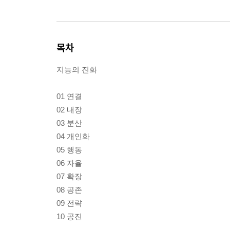
목차
지능의 진화
01 연결
02 내장
03 분산
04 개인화
05 행동
06 자율
07 확장
08 공존
09 전략
10 공진