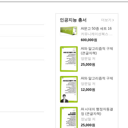
인공지능 총서
더보기
AI문고 50종 세트 16
커뮤니케이션북스 AI문고 기획팀 저
600,000
원
AI와 알고리즘적 구제
(큰글자책)
양문일 저
25,000
원
AI와 알고리즘적 구제
양문일 저
12,000
원
AI 시대의 행정자동결
정 (큰글자책)
정남철 저
25,000
원