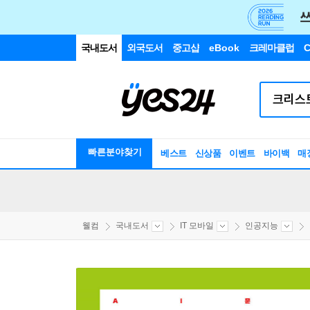
국내도서
외국도서
중고샵
eBook
크레마클럽
C
빠른분야찾기
베스트
신상품
이벤트
바이백
매
웰컴
국내도서
IT 모바일
인공지능