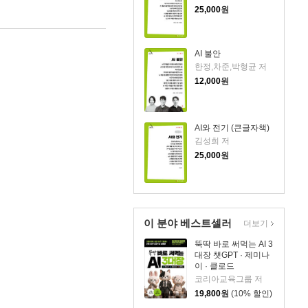
25,000
원
AI 불안
한정,차준,박형균 저
12,000
원
AI와 전기 (큰글자책)
김성희 저
25,000
원
이 분야 베스트셀러
더보기
뚝딱 바로 써먹는 AI 3
대장 챗GPT · 제미나
이 · 클로드
코리아교육그룹 저
19,800
원
(10% 할인)