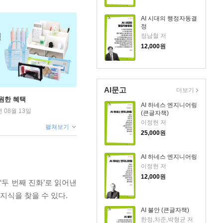
AI 시대의 행정자동결
정
정남철 저
12,000
원
AI문고
더보기
원한 혜택
AI 하네스 엔지니어링
년 08월 13일
(큰글자책)
이정헌 저
펼쳐보기
25,000
원
AI 하네스 엔지니어링
이정헌 저
12,000
원
두 번째 진화’로 읽어낸
능 지식을 찾을 수 있다.
AI 불안 (큰글자책)
한정,차준,박형균 저