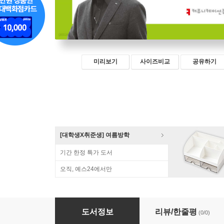
미리보기
사이즈비교
공유하기
[대학생X취준생] 여름방학
기간 한정 특가 도서
오직, 예스24에서만
AI의 두 번째 진화
도서정보
리뷰/한줄평
(0/0)