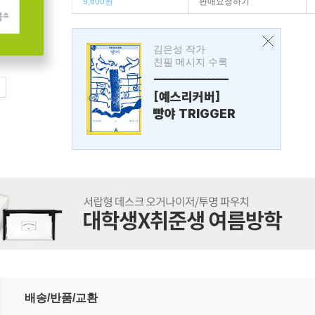
9,600원
판매요청하기
김은성 작가
친필 메시지 수록
---------------
[예스리커버]
빵야 TRIGGER
배송/반품/교환