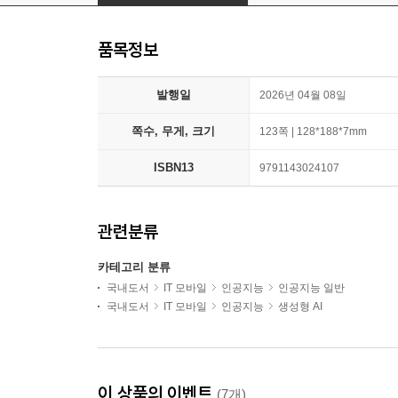
품목정보
발행일
2026년 04월 08일
쪽수, 무게, 크기
123쪽 | 128*188*7mm
ISBN13
9791143024107
관련분류
카테고리 분류
국내도서
IT 모바일
인공지능
인공지능 일반
국내도서
IT 모바일
인공지능
생성형 AI
이 상품의 이벤트
(7개)