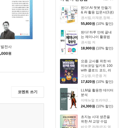
된다! AI 챗봇 만들기
& AI 활용 입문서(3권)
권서림,이재윤,정해준,프롬프트 크리에이터 저
55,800
원
(10% 할인)
된다! 하루 만에 끝내
는 제미나이 활용법
권서림 저
I 발전사
18,900
원
(10% 할인)
,000
원
요즘 교사를 위한 바
이브코딩 밀키트 100
with 클로드 코드, 러
버블
고상용,이준용 저
17,820
원
(10% 할인)
LLM을 활용한 데이터
코멘트 쓰기
분석
이매뉴얼 트러머(Immanuel Trummer) 저/옥경석 역
24,300
원
(10% 할인)
초지능 시대 생존을
위한 AI 교양 수업
바오쿤 저/하은지 역