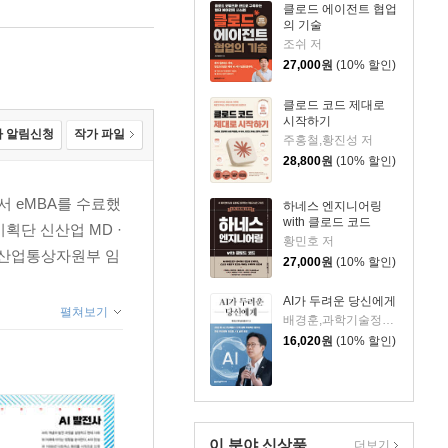
클로드 에이전트 협업
의 기술
조쉬 저
27,000
원
(10% 할인)
클로드 코드 제대로
시작하기
 알림신청
작가 파일
주홍철,황진성 저
28,800
원
(10% 할인)
 eMBA를 수료했
하네스 엔지니어링
with 클로드 코드
획단 신산업 MD ·
황민호 저
. 산업통상자원부 임
27,000
원
(10% 할인)
AI가 두려운 당신에게
펼쳐보기
배경훈,과학기술정보통신부 저
16,020
원
(10% 할인)
이 분야 신상품
더보기