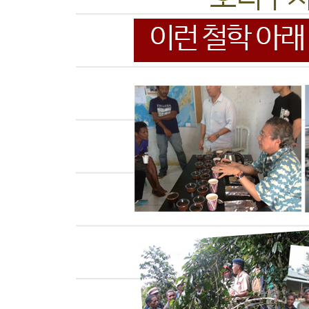
커피 풍미 표현이 지나치게 과잉되고 있다·124
미각개발을 위해 매일 과일을 먹는다·127
스페셜티 커피는 ‘특별한 품질’을 계속 유지할 수 있을
스페셜티 커피의 새로운 평가방법·136
새로운 관능평가 방식의 평가 기준과 향후·139
제5장 와인과 커피의 부드러운 관계
테이스팅 원점은 부르고뉴 와인에 있다?·146
피노누아 품종 와인과 티피카 품종이 기본 풍미·148
와인의 숙성과 커피 생두의 숙성 차이·151
샴페인과 보르도 와인과 커피의 블랜딩에 대하여·15
와인과 커피 향의 세계·157
제6장 맛있음을 과학하다
ASIC와 커피 연구 계기·160