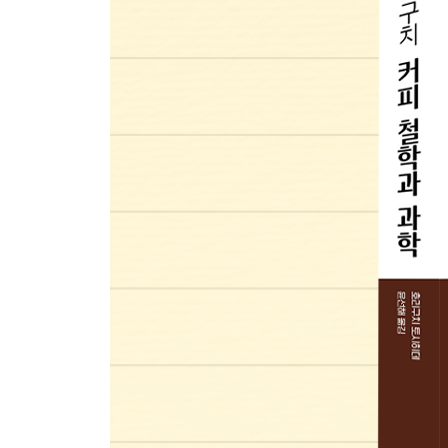
아이스커피 기본추출은 급랭법·251
제9장 기후변화와 커피업계의 미래
기후변화와 스페셜티 커피의 미래·258
에티오피아 예가체프 풍미 저하와 기후변화·260
케냐산 커피의 풍미와 특징이 약해지고 있다·262
생두 가격 급등은 커피를 생필품에서 특별한 기호
가능성이 있다·264
중동 및 북아프리카가 이끄는 새로운 커피 소비시장·
F1 품종은 정착할까?·270
F1 품종의 과제와 전망·272
생두 선별과 품질평가는 AI로 가능할까?·274
합성커피synthetic coffee와의 경쟁이 시작될까?·27
카페인리스 커피 요구가 늘고 있다·279
마지막으로·281