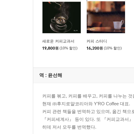
새로운 커피교과서
커피 스터디
19,800
원
(10% 할인)
16,200
원
(10% 할인)
역 :
윤선해
커피를 볶고, 커피를 배우고, 커피를 나누는 것
현재 ㈜후지로얄코리아와 Y’RO Coffee 대표.
커피 관련 책들을 번역하고 있으며, 옮긴 책
『커피세계사』 등이 있다. 또 『커피교과서
히데 저서 모두를 번역했다.