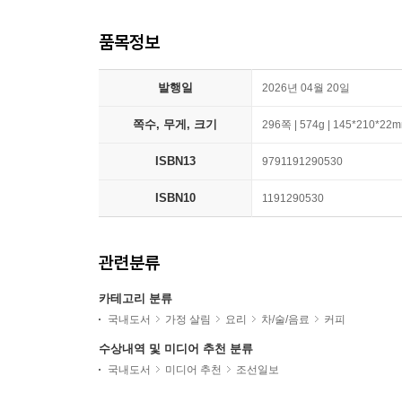
품목정보
발행일
2026년 04월 20일
쪽수, 무게, 크기
296쪽 | 574g | 145*210*22
ISBN13
9791191290530
ISBN10
1191290530
관련분류
카테고리 분류
국내도서
가정 살림
요리
차/술/음료
커피
수상내역 및 미디어 추천 분류
국내도서
미디어 추천
조선일보