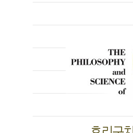
내추럴 정제의 풍미·81
브라질 정제법에 따른 풍미 차·83
코스타리카 허니프로세스·86
커피는 발효계 식품이지만, 발효취는 결점·88
풍미를 좌우하는 발효프로세스·91
효모와 혐기성 발효Anaerobic fermentation ·97
혐기성 발효 커피는 따로 구분해야 한다·100
차는 산화, 커피는 발효·103
제4장 스페셜티 커피의 풍미 변화와 새로운 관능평
SCA(구 SCAA)의 스페셜티 커피 개념·106
스페셜티 커피는 서스티너블 개념과 함께 발전했다·
스페셜티 커피 풍미 저하·112
SCA 관능평가와 일반 식품 관능평가·115
스페셜티 커피의 테이스팅과 관능평가의 문제점·11
커피의 맛있음을 이해하기 위한 필수 조건·121