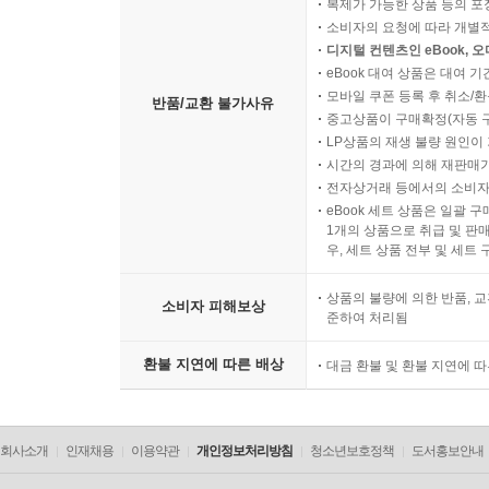
복제가 가능한 상품 등의 포장을 
소비자의 요청에 따라 개별
디지털 컨텐츠인 eBook, 
eBook 대여 상품은 대여 기
모바일 쿠폰 등록 후 취소/환
반품/교환 불가사유
중고상품이 구매확정(자동 
LP상품의 재생 불량 원인이 기
시간의 경과에 의해 재판매가
전자상거래 등에서의 소비자
eBook 세트 상품은 일괄 
1개의 상품으로 취급 및 판매
우, 세트 상품 전부 및 세트
상품의 불량에 의한 반품, 교
소비자 피해보상
준하여 처리됨
환불 지연에 따른 배상
대금 환불 및 환불 지연에 
회사소개
인재채용
이용약관
개인정보처리방침
청소년보호정책
도서홍보안내