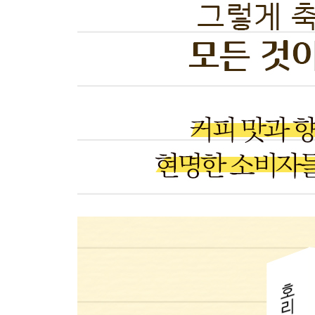
로스팅 원두의 색, 에그트론 수치와 L치·205
메일라드 반응의 전구체로서 대사·207
배전도는 콩이 가진 포텐셜로 결정한다·209
하이 로스트와 풀시티 로스트는 왜 어려운가·212
프렌치 로스트에서 심오한 커피세계가 펼쳐진다·21
로스팅 방법과 메일라드 반응에 따른 풍미의 차이·2
원두를 선택하는 5가지 포인트·224
원두 장기보관은 냉동이 베스트·227
제8장 추출로 자기 취향의 풍미를 만들자
기본 페이퍼드립·230
푸어오버(페이퍼드립)·233
코노와 하리오의 원추형 드리퍼와 추출효율·236
융드립과 추출 추구·239
엑기스 추출은 감성의 세계·242
‘프렌치 프레스는 바디감이 있다’고 단정할 수 없다·2
에스프레소와 기본의 추출 농도·248