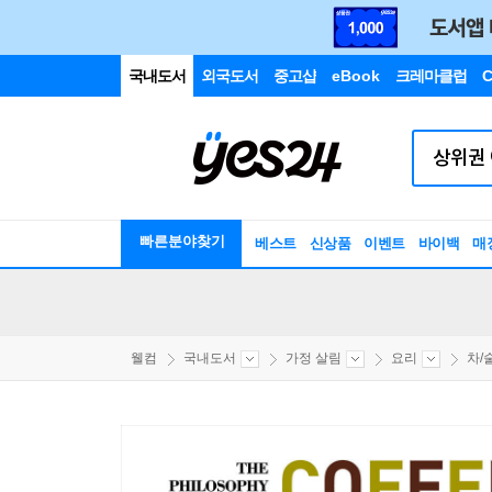
국내도서
외국도서
중고샵
eBook
크레마클럽
C
빠른분야찾기
베스트
신상품
이벤트
바이백
매
웰컴
국내도서
가정 살림
요리
차/