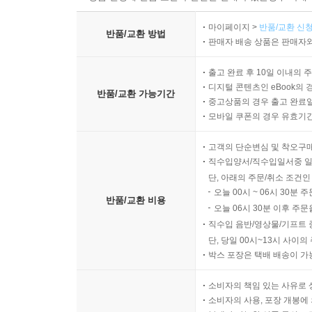
마이페이지 >
반품/교환 신청
반품/교환 방법
판매자 배송 상품은 판매자와
출고 완료 후 10일 이내의 
디지털 콘텐츠인 eBook의 
반품/교환 가능기간
중고상품의 경우 출고 완료일
모바일 쿠폰의 경우 유효기간(
고객의 단순변심 및 착오구
직수입양서/직수입일서중 일
단, 아래의 주문/취소 조건인
오늘 00시 ~ 06시 30분 
반품/교환 비용
오늘 06시 30분 이후 주문
직수입 음반/영상물/기프트 
단, 당일 00시~13시 사이
박스 포장은 택배 배송이 가
소비자의 책임 있는 사유로 
소비자의 사용, 포장 개봉에 