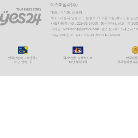
대표 : 김석환, 최세라
주소 : 서울시 영등포구 은행로 11, 5층~6층(여의도동,일신
사업자등록번호 : 229-81-37000 통신판매업신고 : 제 200
이메일 : yes24help@yes24.com 호스팅 서비스사업자 :
Copyright ⓒ YES24 Corp. All Rights Reserved.