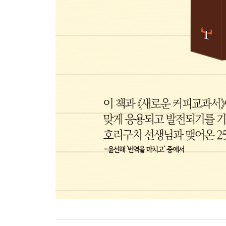
번역을 마치며·285