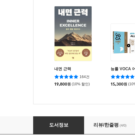
내면 근력
능률 VOCA 
164건
19,800
원
(10% 할인)
15,300
원
(10
커피 철학과 과학
도서정보
리뷰/한줄평
(4/0)