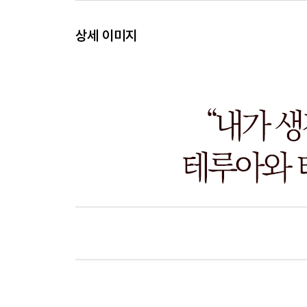
제2장 테루아와 품종이 풍미의 원점
상세 이미지
브라질산 커피는 높은 평가를 받기 어렵다?·40
콜롬비아 나리뇨산 커피·42
과테말라 안티구아산 커피·45
파나마산 케이샤 품종 플레이버·48
제대로 된 만델린 플레이버는 풍전등화·51
에티오피아산 G-5에서 G-1 등급·54
케냐 SL 품종이 지닌 향기, 산, 과일감의 훌륭함·61
예멘산 뉴크롭·63
오키나와산 커피의 희소가치와 지속성·66
카티모르 품종의 품질향상이 필요·69
카네포라종 없이는 커피 시장을 유지할 수 없다·71
고도차와 커피의 풍미·74
제3장 정제 프로세스와 미생물의 관계
워시드 정제로 만들어진 풍미는 커피 풍미의 기준·7