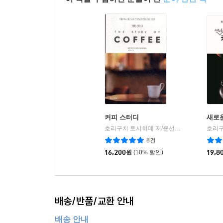
커피 스터디
새로
호리구치 토시히데 저/윤선해 역
황소자리
|
8건
16,200
원
(10% 할인)
19,8
배송/반품/교환 안내
배송 안내