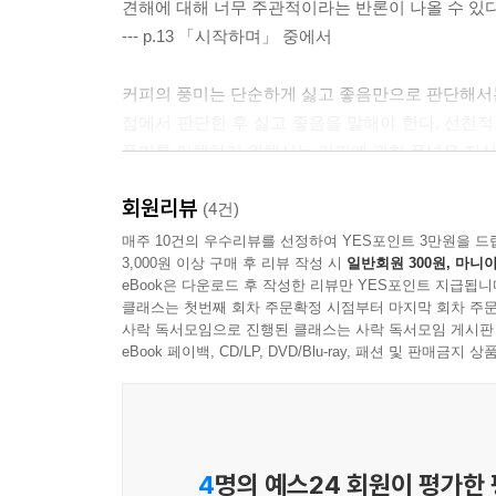
견해에 대해 너무 주관적이라는 반론이 나올 수 있다
--- p.13 「시작하며」 중에서
커피의 풍미는 단순하게 싫고 좋음만으로 판단해서는 
점에서 판단한 후 싫고 좋음을 말해야 한다. 선천적
풍미를 이해하기 위해서는 커피에 관한 폭넓은 지식
--- p.27 「커피 철학과 과학의 시대」 중에서
회원리뷰
(4건)
생두 가격 급등이 이어진다면, 시장에서 저가를 유지
매주 10건의 우수리뷰를 선정하여 YES포인트 3만원을 드
3,000원 이상 구매 후 리뷰 작성 시
일반회원 300원, 마니아
이용하는 기업이나 가게들은 커피 산업 전체 문제를 
eBook은 다운로드 후 작성한 리뷰만 YES포인트 지급됩니
--- p.33 「커피 철학과 과학의 시대」 중에서
클래스는 첫번째 회차 주문확정 시점부터 마지막 회차 주문
사락 독서모임으로 진행된 클래스는 사락 독서모임 게시판
게이샤 품종 재배가 확대되는 한편에서 파나마 특
eBook 페이백, CD/LP, DVD/Blu-ray, 패션 및 판매금
기존의 파나마산 게이샤 품종 풍미가 희석되고 있다
등 클론 번식이 아니라, 종자 번식으로 나무를 늘리
--- p.50 「테루아와 품종이 풍미의 원점」 중에서
4
명의 예스24 회원이 평가한