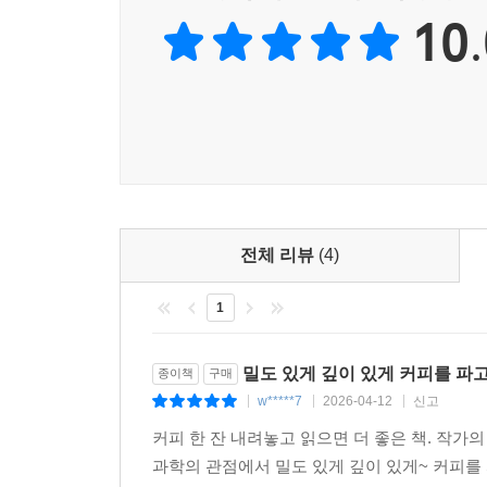
스페셜티 커피의 풍미 저하에는 몇 가지 이유가 있다.
10.
생두 가격이 인상하면서 생산자들이 품질관리를 엄
주요 요인으로 작용하는 듯하다. 이렇듯 다양한 요인
커피를 기억하는 바이어나 로스터가 아니라면, 현재
--- p.114 「스페셜티 커피의 풍미 변화와 새로운 관능평
전체 리뷰
(4)
1
밀도 있게 깊이 있게 커피를 파
종이책
구매
w*****7
2026-04-12
신고
|
|
|
커피 한 잔 내려놓고 읽으면 더 좋은 책. 작가
과학의 관점에서 밀도 있게 깊이 있게~ 커피를