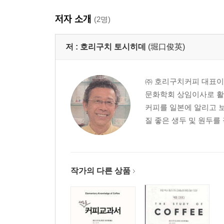
저자 소개
(2명)
저 :
호리구치 토시히데
(堀口俊英)
㈜ 호리구치커피 대표이
문화학회 상임이사로 활동
커피를 일본에 알리고 
질 좋은 생두 및 원두를 직접
작가의 다른 상품