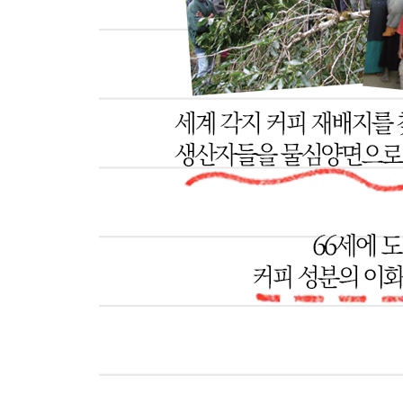
실마리에서 시작한 커피분석법의 체계화·162
커피 성분분석은 하는 듯, 하지 않는 실정·165
커피 향은 왜 복잡한가·167
로스팅한 원두의 pH와 적정산도 및 유기산 조성·17
커피 유기산과 과일 산미의 관계·172
커피의 바디는 지질과 자당과 아미노산의 상호작용·
카페인과 쓴맛의 관계를 재고하다·178
탄수화물로 본 커피의 풍미와 품질·185
카카오와 커피는 지질과 폴리페놀이 많은 기호식품·
생두의 신선도를 측정하는 산가 지표·189
쌀과 커피의 품질지표·191
생두의 상미기한·194
제7장 배전도의 차이와 메일라드 반응
오래된 로스터와 요즘 로스터 제조사·200
로스팅은 간단한가, 어려운가·203