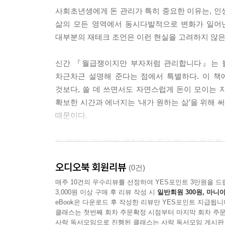
사회초년생에게 돈 관리가 특히 중요한 이유는, 인생
삶의 모든 영역에서 동시다발적으로 변화가 일어난
대부분의 재테크 조언은 이런 현실을 고려하지 않은 
신간 『월급쟁이지만 부자처럼 관리합니다』는 불
차근차근 설명해 준다는 점에서 특별하다. 이 책
것보다, 쓸 데 쓰면서도 자연스럽게 돈이 모이는
확보한 시간과 에너지는 ‘내가 원하는 삶’을 위해 
때문이다.
이 책에서 제시하는 원칙들은 결국 하나의 목표를 향
관리는, 단순히 자산을 불리는 일이 아니라, 내가 원
오디오북 회원리뷰
(0건)
“읽고 덮는 순간 끝나는 책이 아니라, 생활 속에서
매주 10건의 우수리뷰를 선정하여 YES포인트 3만원을 드
3,000원 이상 구매 후 리뷰 작성 시
일반회원 300원, 마니아
이 책은 인생의 큰 변화를 일으키는 책이다. 오늘 시
eBook은 다운로드 후 작성한 리뷰만 YES포인트 지급됩니
완벽하지 않아도 괜찮다. 중요한 것은 꾸준히 지속하
클래스는 첫번째 회차 주문확정 시점부터 마지막 회차 주문
순간부터 이미 변화가 시작되었다는 사실을 느끼게 
사락 독서모임으로 진행된 클래스는 사락 독서모임 게시판