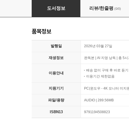
월급쟁이지만 부자처럼 관리합니다
도서정보
리뷰/한줄평
(0/0)
품목정보
발행일
2026년 03월 27일
재생정보
완독본 | AI 지영 낭독 | 총 5
배송 없이 구매 후 바로 듣
이용안내
이용기간 제한없음
지원기기
PC(윈도우 - 4K 모니터 미
파일/용량
AUDIO | 289.56MB
ISBN13
9791194508823