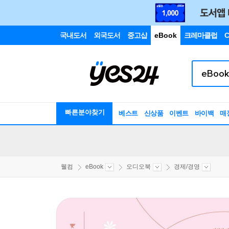
국내도서
외국도서
중고샵
eBook
크레마클럽
C
빠른분야찾기
베스트
신상품
이벤트
바이백
매
웰컴
eBook
오디오북
경제/경영