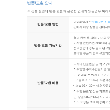
반품/교환 안내
※ 상품 설명에 반품/교환과 관련한 안내가 있는경우 아래 
마이페이지 >
반품/교환 신청
반품/교환 방법
판매자 배송 상품은 판매자와
출고 완료 후 10일 이내의 
디지털 콘텐츠인 eBook의 
반품/교환 가능기간
중고상품의 경우 출고 완료일
모바일 쿠폰의 경우 유효기간(
고객의 단순변심 및 착오구
직수입양서/직수입일서중 일
단, 아래의 주문/취소 조건인
오늘 00시 ~ 06시 30분 
반품/교환 비용
오늘 06시 30분 이후 주문
직수입 음반/영상물/기프트 
단, 당일 00시~13시 사이
박스 포장은 택배 배송이 가