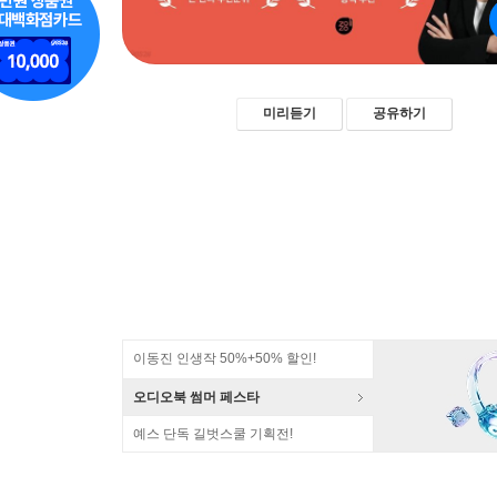
미리듣기
공유하기
이동진 인생작 50%+50% 할인!
오디오북 썸머 페스타
예스 단독 길벗스쿨 기획전!