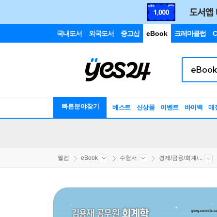
국내도서
외국도서
중고샵
eBook
크레마클럽
C
빠른분야찾기
베스트
신상품
이벤트
바이백
매
웰컴
eBook
수험서
경제/금융/회계/...