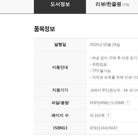
김용재 공무원 회계학 실전동형모의고사
도서정보
리뷰/한줄평
(7/6)
품목정보
발행일
2026년 03월 24일
배송 없이 구매 후 바로 읽
제한없음
이용안내
TTS 불가능
저작권 보호를 위해 인쇄 기
지원기기
크레마 /PC(윈도우 - 4K 모
파일/용량
PDF(DRM) | 5.20MB
페이지 수
약 162쪽
ISBN13
9791124415047