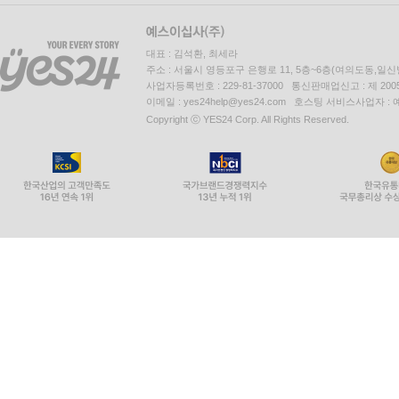
대표 : 김석환, 최세라
주소 : 서울시 영등포구 은행로 11, 5층~6층(여의도동,일신
사업자등록번호 : 229-81-37000 통신판매업신고 : 제 200
이메일 : yes24help@yes24.com 호스팅 서비스사업자 :
Copyright ⓒ YES24 Corp. All Rights Reserved.