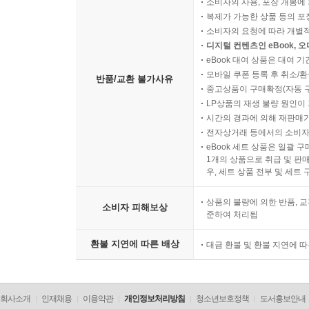
소비자의 사용, 포장 개봉에 
복제가 가능한 상품 등의 포장을 
소비자의 요청에 따라 개별
디지털 컨텐츠인 eBook, 
eBook 대여 상품은 대여 기
모바일 쿠폰 등록 후 취소/환
반품/교환 불가사유
중고상품이 구매확정(자동 
LP상품의 재생 불량 원인이 기
시간의 경과에 의해 재판매가
전자상거래 등에서의 소비자
eBook 세트 상품은 일괄 
1개의 상품으로 취급 및 판매
우, 세트 상품 전부 및 세트
상품의 불량에 의한 반품, 교
소비자 피해보상
준하여 처리됨
환불 지연에 따른 배상
대금 환불 및 환불 지연에 
회사소개
인재채용
이용약관
개인정보처리방침
청소년보호정책
도서홍보안내