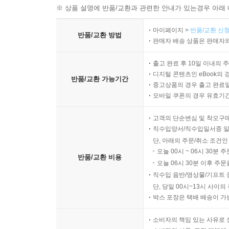
※ 상품 설명에 반품/교환과 관련한 안내가 있는경우 아래 
마이페이지 >
반품/교환 신청
반품/교환 방법
판매자 배송 상품은 판매자와
출고 완료 후 10일 이내의 
디지털 콘텐츠인 eBook의 
반품/교환 가능기간
중고상품의 경우 출고 완료일
모바일 쿠폰의 경우 유효기간(
고객의 단순변심 및 착오구
직수입양서/직수입일서중 일
단, 아래의 주문/취소 조건인
오늘 00시 ~ 06시 30분 
반품/교환 비용
오늘 06시 30분 이후 주문
직수입 음반/영상물/기프트 
단, 당일 00시~13시 사이
박스 포장은 택배 배송이 가
소비자의 책임 있는 사유로 