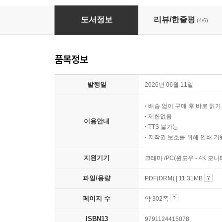
김용재 100개 빈출 패턴 공무원 회계학 핵심기
도서정보
리뷰/한줄평
(4/6)
품목정보
발행일
2026년 06월 11일
배송 없이 구매 후 바로 읽
제한없음
이용안내
TTS 불가능
저작권 보호를 위해 인쇄 기
지원기기
크레마 /PC(윈도우 - 4K 모
파일/용량
PDF(DRM) | 11.31MB
페이지 수
약 302쪽
ISBN13
9791124415078