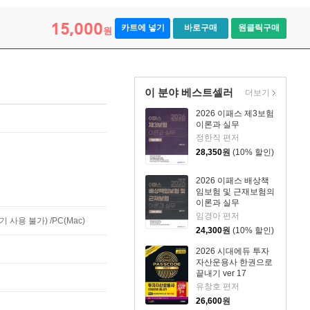
15,000
카트에 넣기
바로구매
원클릭구매
원
이 분야 베스트셀러
더보기
2026 이패스 제3보험
이론과 실무
정한직 편저
28,350
원
(10% 할인)
2026 이패스 배상책
임보험 및 근재보험의
이론과 실무
임경아 편저
사용 불가) /PC(Mac)
24,300
원
(10% 할인)
2026 시대에듀 투자
자산운용사 한권으로
끝내기 ver 17
유창호 편저
26,600
원