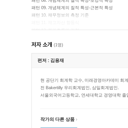
패턴 08. 개념체계의 질적 특성-보강적 특성
패턴 09. 개념체계의 질적 특성-근본적 특성
패턴 10. 재무정보의 측정 기준
패턴 11. 재고자산 항등식
패턴 12. 원가흐름의 가정
패턴 13. 재고자산 관련 비율-이익률
저자 소개
패턴 14. 재고자산 관련 비율-화재, 도난 등
(1명)
패턴 15. 재고자산 관련 비율-회전율과 회수기간
패턴 16. 저가법
편저 :
김용재
패턴 17. 소매재고법
패턴 18. 유형자산의 취득원가
현 공단기 회계학 교수, 미래경영아카데미 회계
패턴 19. 일괄취득 및 토지에 대한 지출
전 Bakertilly 우리회계법인, 삼일회계법인.
패턴 20. 교환
서울외국어고등학교, 연세대학교 경영대학 졸업.
패턴 21. 감가상각비
패턴 22. 기중 취득 및 기중 처분
패턴 23. 감가상각의 변경
패턴 24. 원가모형 손상차손
작가의 다른 상품
패턴 25. 재평가모형-토지