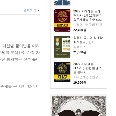
펼쳐보기
2027 시대에듀 손해
평가사 1차 12개년 기
출문제해설 한권으로
끝내기
손해평가연구회 편저
22,400
원
황윤하 공기업 회계학
회계원리(3판)
. 패턴별 풀이법을 미리
황윤하 저
문제를 분석하여 가장 자
21,000
원
 패턴 회계학은 전부 풀이
2027 시대에듀
TESAT(테셋) 한권으
로 끝내기
시대경제경영연구소 편저
19,600
원
 주제들 은 시험 합격 이