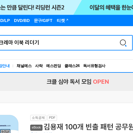
D/LP
DVD/BD
문구
/GIFT
티켓
장안내
채널예스
사락
예스펀딩
클래스24
독서유형검사
RBTI Lab
독서유형검사
크클 심야 독서 모임
OPEN
소득공제
PDF
김용재 100개 빈출 패턴 공
eBook