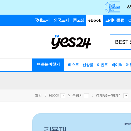
국내도서
외국도서
중고샵
eBook
크레마클럽
C
빠른분야찾기
베스트
신상품
이벤트
바이백
매
웰컴
eBook
수험서
경제/금융/회계/...