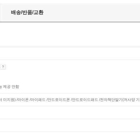
출요약집
배송/반품/교환
기
능 제공 안함
니터 미지원) /아이폰 /아이패드 /안드로이드폰 /안드로이드패드 /전자책단말기(저사양 기기 