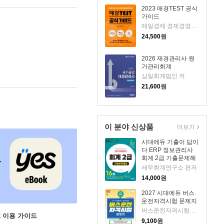
2023 매경TEST 공식
가이드
매일경제 경제경영연구소 저
24,500
원
2026 재경관리사 원
가관리회계
삼일회계법인 저
21,600
원
이 분야 신상품
더보기
시대에듀 기출이 답이
다 ERP 정보관리사
회계 2급 기출문제해
설 16회
세무회계연구소 편저
14,000
원
2027 시대에듀 버스
운전자격시험 문제지
버스운전자격시험편찬위원회 편저
ok 이용 가이드
9,100
원