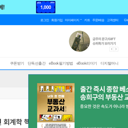
로그인
회원가입
마이페이지
카트
주문/배송
고객센터
Gl
쿠폰받기
단독선출간
eBook필기방법
eBook리더기
디지털머니
무원 회계학 핵심기출요약집
[ 스마트한 PDF 필기 기능을 사