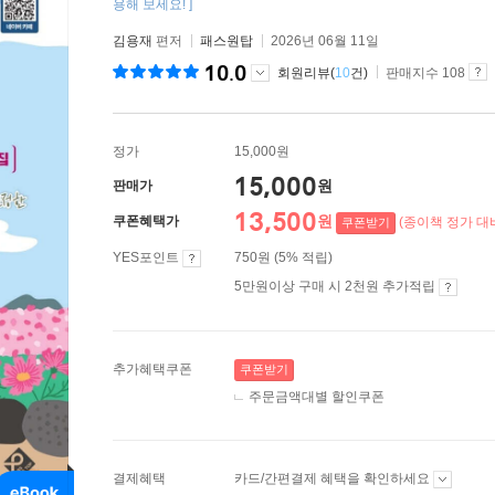
용해 보세요! ]
김용재
편저
패스원탑
2026년 06월 11일
10.0
회원리뷰(
10
건)
판매지수 108
정가
15,000원
15,000
원
판매가
13,500
원
쿠폰혜택가
(종이책 정가 대비
쿠폰받기
YES포인트
750원 (5% 적립)
5만원이상 구매 시 2천원 추가적립
추가혜택쿠폰
쿠폰받기
주문금액대별 할인쿠폰
결제혜택
카드/간편결제 혜택을 확인하세요